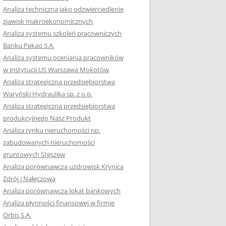
RACĘ DYPLOMOWĄ
Analiza techniczna jako odzwierciedlenie
zjawisk makroekonomicznych
OTOWAĆ SIĘ DO
Analiza systemu szkoleń pracowniczych
GZAMINU
Banku Pekao S.A.
EGO?
Analiza systemu oceniania pracowników
W PRACACH
w instytucji US Warszawa Mokotów
YCH
Analiza strategiczna przedsiębiorstwa
Waryński Hydraulika sp. z o.o.
OTOWAĆ SIĘ DO
Analiza strategiczna przedsiębiorstwa
ACY DYPLOMOWEJ
produkcyjnego Nasz Produkt
Analiza rynku nieruchomości np.
zabudowanych nieruchomości
gruntowych Stęszew
Analiza porównawcza uzdrowisk Krynica
Zdrój i Nałęczowa
Analiza porównawcza lokat bankowych
Analiza płynności finansowej w firmie
Orbis S.A.