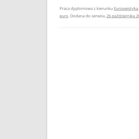
Praca dyplomowa z kierunku
Europeistyka
PEDAGOGIKA
euro
. Dodana do serwisu
26 października 2
POLITOLOGIA
PRAWO
PSYCHOLOGIA
RACHUNKOWOŚĆ
REKLAMA
RESOCJALIZACJA
ROLNICTWO
SAMORZĄD TERYTO
SOCJOLOGIA
TURYSTYKA I REKR