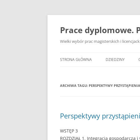
Przejdź
do
treści
Prace dyplomowe. P
Wielki wybór prac magisterskich i licencja
STRONA GŁÓWNA
DZIEDZINY
ADMINISTRACJA
ARCHIWA TAGU:
PERSPEKTYWY PRZYSTĄPIENIA
BANKOWOŚĆ
BEZPIECZEŃSTWO
DZIENNIKARSTWO
Perspektywy przystąpieni
EKOLOGIA
WSTĘP 3
EKONOMIA
ROZDZIAŁ 1. Integracja gospodarcza i