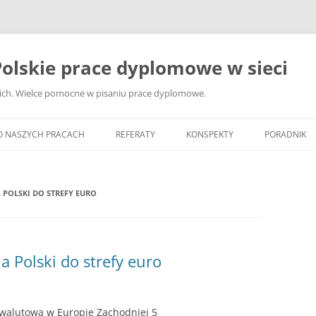
olskie prace dyplomowe w sieci
ckich. Wielce pomocne w pisaniu prace dyplomowe.
O NASZYCH PRACACH
REFERATY
KONSPEKTY
PORADNIK
JAK WYBRA
DYPLOMOW
 POLSKI DO STREFY EURO
JAK ZBIER
MATERIAŁY
DYPLOMOW
a Polski do strefy euro
ANALIZA Ź
BIBLIOGRA
 walutowa w Europie Zachodniej 5