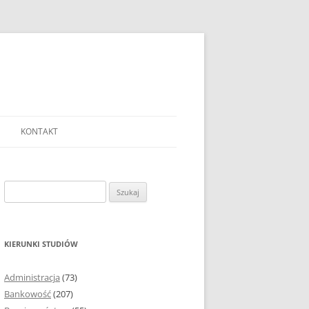
KONTAKT
Ć TEMAT PRACY
EJ?
Szukaj:
AĆ I OPRACOWYWAĆ
 DO PRACY
EJ?
KIERUNKI STUDIÓW
RÓDEŁ
Administracja
(73)
FICZNYCH
Bankowość
(207)