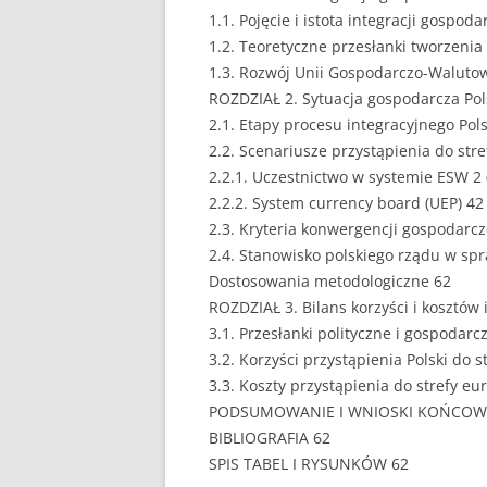
1.1. Pojęcie i istota integracji gospoda
EUROPEISTYKA
1.2. Teoretyczne przesłanki tworzeni
1.3. Rozwój Unii Gospodarczo-Walutow
FINANSE
ROZDZIAŁ 2. Sytuacja gospodarcza Pol
2.1. Etapy procesu integracyjnego Pol
GASTRONOMIA
2.2. Scenariusze przystąpienia do stre
GIEŁDA
2.2.1. Uczestnictwo w systemie ESW 2
2.2.2. System currency board (UEP) 42
HANDEL
2.3. Kryteria konwergencji gospodarcz
2.4. Stanowisko polskiego rządu w spr
HISTORIA
Dostosowania metodologiczne 62
HOTELARSTWO
ROZDZIAŁ 3. Bilans korzyści i kosztów 
3.1. Przesłanki polityczne i gospodarc
LOGISTYKA I TRAN
3.2. Korzyści przystąpienia Polski do s
3.3. Koszty przystąpienia do strefy eu
MARKETING
PODSUMOWANIE I WNIOSKI KOŃCOW
MARKETING POLIT
BIBLIOGRAFIA 62
SPIS TABEL I RYSUNKÓW 62
NIERUCHOMOŚCI