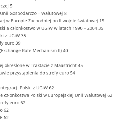
ZAWARTOŚĆ
rczej 5
DYPLOMOW
a Unii Gospodarczo – Walutowej 8
ej w Europie Zachodniej po II wojnie światowej 15
ESTETYKA 
ski a członkostwo w UGiW w latach 1990 – 2004 35
WYRÓŻNIEN
ski z UGiW 35
CZCIONKA, 
fy euro 39
WIELKOŚĆ 
 (Exchange Rate Mechanism II) 40
STRUKTURA
ej określone w Traktacie z Maastricht 45
DYPLOMOW
awie przystąpienia do strefy euro 54
STYL PRAC
integracji Polski z UGiW 62
ze członkostwa Polski w Europejskiej Unii Walutowej 62
STRONA TY
SPORT
trefy euro 62
DYPLOMOW
ro 62
SPIS TREŚC
E 62
DYPLOMOW
YCZNY
WSTĘP PRA