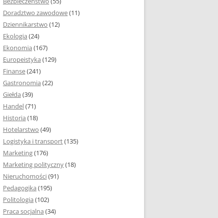
Bezpieczeństwo
(55)
 I ROZMIAR PRACY
Doradztwo zawodowe
(11)
EJ
Dziennikarstwo
(12)
PRACY DYPLOMOWEJ –
Ekologia
(24)
IA, NUMEROWANIE
Ekonomia
(167)
Europeistyka
(129)
MARGINESY I
Finanse
(241)
STRON
Gastronomia
(22)
Giełda
(39)
 AKAPITU W PRACY
Handel
(71)
EJ
Historia
(18)
Y DYPLOMOWEJ
Hotelarstwo
(49)
Logistyka i transport
(135)
TUŁOWA PRACY
Marketing
(176)
EJ
Marketing polityczny
(18)
Nieruchomości
(91)
I W PRACY
Pedagogika
(195)
EJ
Politologia
(102)
Praca socjalna
(34)
CY DYPLOMOWEJ