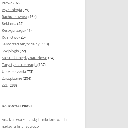
Prawo
(97)
I PODROZDZIAŁY
Psychologia
(29)
Rachunkowość
(164)
IE PRACY
Reklama
(55)
EJ
Resocjalizacja
(41)
Rolnictwo
(25)
IA
Samorząd terytorialny
(140)
KÓW, TABEL I
Socjologia
(72)
ÓW
Stosunki międzynarodowe
(24)
Turystyka i rekreacja
(137)
CYTATY
Ubezpieczenia
(75)
Zarządzanie
(284)
SUNKI ORAZ WYKRESY
ZZL
(288)
ACY DYPLOMOWEJ I
NAJNOWSZE PRACE
NIE AUTORA PRACY
Analiza tworzenia się i funkcjonowania
TÓRE POMOGĄ CI
nadzoru finansowego