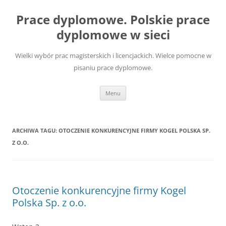
Przejdź
do
Prace dyplomowe. Polskie prace
treści
dyplomowe w sieci
Wielki wybór prac magisterskich i licencjackich. Wielce pomocne w
pisaniu prace dyplomowe.
Menu
ARCHIWA TAGU:
OTOCZENIE KONKURENCYJNE FIRMY KOGEL POLSKA SP.
Z O.O.
Otoczenie konkurencyjne firmy Kogel
Polska Sp. z o.o.