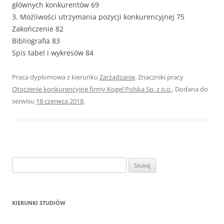
głównych konkurentów 69
3. Możliwości utrzymania pozycji konkurencyjnej 75
Zakończenie 82
Bibliografia 83
Spis tabel i wykresów 84
Praca dyplomowa z kierunku
Zarządzanie
. Znaczniki pracy
Otoczenie konkurencyjne firmy Kogel Polska Sp. z o.o.
. Dodana do
serwisu
18 czerwca 2018
.
S
z
u
k
KIERUNKI STUDIÓW
a
j