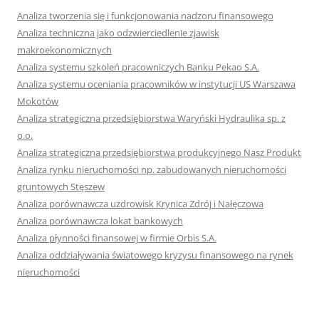
Analiza tworzenia się i funkcjonowania nadzoru finansowego
Analiza techniczna jako odzwierciedlenie zjawisk
makroekonomicznych
Analiza systemu szkoleń pracowniczych Banku Pekao S.A.
Analiza systemu oceniania pracowników w instytucji US Warszawa
Mokotów
Analiza strategiczna przedsiębiorstwa Waryński Hydraulika sp. z
o.o.
Analiza strategiczna przedsiębiorstwa produkcyjnego Nasz Produkt
Analiza rynku nieruchomości np. zabudowanych nieruchomości
gruntowych Stęszew
Analiza porównawcza uzdrowisk Krynica Zdrój i Nałęczowa
Analiza porównawcza lokat bankowych
Analiza płynności finansowej w firmie Orbis S.A.
Analiza oddziaływania światowego kryzysu finansowego na rynek
nieruchomości