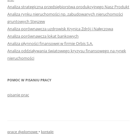
Analiza strategiczna przedsiębiorstwa produkcyjnego Nasz Produkt
Analiza rynku nieruchomości np. zabudowanych nieruchomości
gruntowych Stęszew
Analiza porównawcza uzdrowisk Krynica Zdrój i Nałęczowa
Analiza porównawcza lokat bankowych
Analiza płynności finansowej w firmie Orbis S.A.
Analiza oddziaływania światowego kryzysu finansowego na rynek
nieruchomości
POMOC W PISANIU PRACY
pisanie prac
prace dyplomowe
•
kontakt