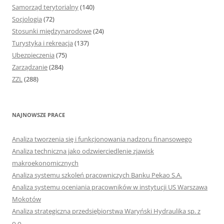
Samorząd terytorialny
(140)
Socjologia
(72)
Stosunki międzynarodowe
(24)
Turystyka i rekreacja
(137)
Ubezpieczenia
(75)
Zarządzanie
(284)
ZZL
(288)
NAJNOWSZE PRACE
Analiza tworzenia się i funkcjonowania nadzoru finansowego
Analiza techniczna jako odzwierciedlenie zjawisk
makroekonomicznych
Analiza systemu szkoleń pracowniczych Banku Pekao S.A.
Analiza systemu oceniania pracowników w instytucji US Warszawa
Mokotów
Analiza strategiczna przedsiębiorstwa Waryński Hydraulika sp. z
o.o.