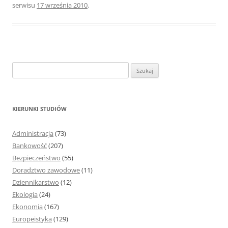
serwisu
17 września 2010
.
S
z
u
k
KIERUNKI STUDIÓW
a
j
Administracja
(73)
:
Bankowość
(207)
Bezpieczeństwo
(55)
Doradztwo zawodowe
(11)
Dziennikarstwo
(12)
Ekologia
(24)
Ekonomia
(167)
Europeistyka
(129)