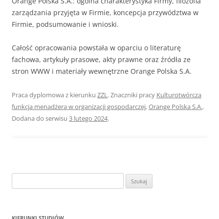
Orange Polska S.A.: ogólna charakterystyka Firmy, filozofia
zarządzania przyjęta w Firmie, koncepcja przywództwa w
Firmie, podsumowanie i wnioski.
Całość opracowania powstała w oparciu o literaturę
fachowa, artykuły prasowe, akty prawne oraz źródła ze
stron WWW i materiały wewnętrzne Orange Polska S.A.
Praca dyplomowa z kierunku
ZZL
. Znaczniki pracy
Kulturotwórcza
funkcja menadżera w organizacji gospodarczej
,
Orange Polska S.A.
.
Dodana do serwisu
3 lutego 2024
.
S
z
u
k
KIERUNKI STUDIÓW