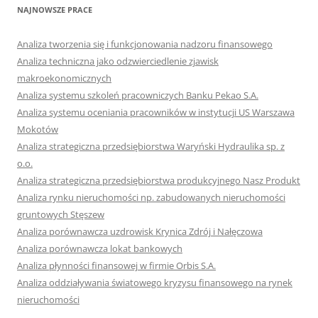
NAJNOWSZE PRACE
Analiza tworzenia się i funkcjonowania nadzoru finansowego
Analiza techniczna jako odzwierciedlenie zjawisk
makroekonomicznych
Analiza systemu szkoleń pracowniczych Banku Pekao S.A.
Analiza systemu oceniania pracowników w instytucji US Warszawa
Mokotów
Analiza strategiczna przedsiębiorstwa Waryński Hydraulika sp. z
o.o.
Analiza strategiczna przedsiębiorstwa produkcyjnego Nasz Produkt
Analiza rynku nieruchomości np. zabudowanych nieruchomości
gruntowych Stęszew
Analiza porównawcza uzdrowisk Krynica Zdrój i Nałęczowa
Analiza porównawcza lokat bankowych
Analiza płynności finansowej w firmie Orbis S.A.
Analiza oddziaływania światowego kryzysu finansowego na rynek
nieruchomości