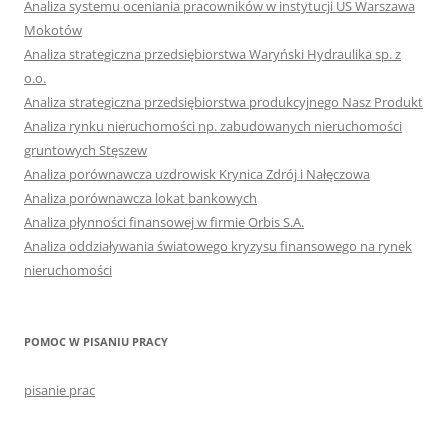
Analiza systemu oceniania pracowników w instytucji US Warszawa
Mokotów
Analiza strategiczna przedsiębiorstwa Waryński Hydraulika sp. z
o.o.
Analiza strategiczna przedsiębiorstwa produkcyjnego Nasz Produkt
Analiza rynku nieruchomości np. zabudowanych nieruchomości
gruntowych Stęszew
Analiza porównawcza uzdrowisk Krynica Zdrój i Nałęczowa
Analiza porównawcza lokat bankowych
Analiza płynności finansowej w firmie Orbis S.A.
Analiza oddziaływania światowego kryzysu finansowego na rynek
nieruchomości
POMOC W PISANIU PRACY
pisanie prac