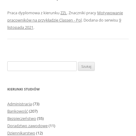
Praca dyplomowa z kierunku
ZZL
. Znaczniki pracy
Motywowanie
pracowników na przykładzie Classen - Pol
. Dodana do serwisu
9
listopada 2021
.
S
z
u
k
KIERUNKI STUDIÓW
a
j
Administracja
(73)
:
Bankowość
(207)
Bezpieczeństwo
(55)
Doradztwo zawodowe
(11)
Dziennikarstwo
(12)