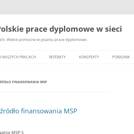
olskie prace dyplomowe w sieci
ckich. Wielce pomocne w pisaniu prace dyplomowe.
O NASZYCH PRACACH
REFERATY
KONSPEKTY
PORADNIK
JAK WYBRA
DYPLOMOW
ŹRÓDŁO FINANSOWANIA MSP
JAK ZBIER
MATERIAŁY
DYPLOMOW
 źródło finansowania MSP
ANALIZA Ź
BIBLIOGRA
owania MSP 5