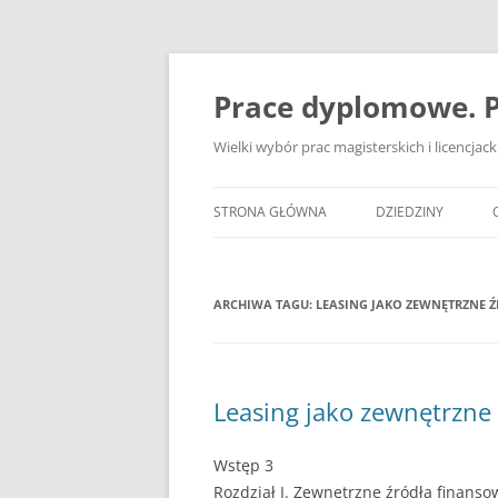
Przejdź
do
treści
Prace dyplomowe. P
Wielki wybór prac magisterskich i licencja
STRONA GŁÓWNA
DZIEDZINY
ADMINISTRACJA
ARCHIWA TAGU:
LEASING JAKO ZEWNĘTRZNE 
BANKOWOŚĆ
BEZPIECZEŃSTWO
DZIENNIKARSTWO
Leasing jako zewnętrzne
EKOLOGIA
Wstęp 3
EKONOMIA
Rozdział I. Zewnętrzne źródła finans