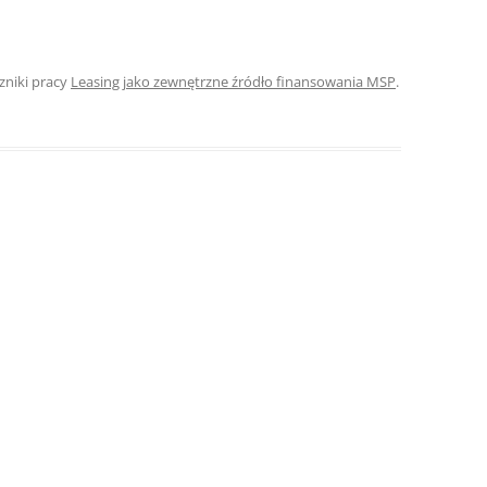
ROZDZIAŁY 
ZAKOŃCZEN
czniki pracy
Leasing jako zewnętrzne źródło finansowania MSP
.
DYPLOMOW
BIBLIOGRAF
SPIS RYSUN
ZAŁĄCZNIK
PRZYPISY, 
TABELE, RY
OPRAWA PR
ILOŚĆ KOPII
RIALNY
OŚWIADCZE
KSIĄŻKI, K
EACJA