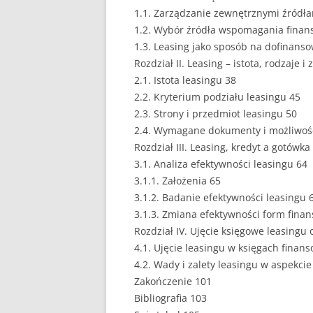
1.1. Zarządzanie zewnętrznymi źródła
EUROPEISTYKA
1.2. Wybór źródła wspomagania fina
1.3. Leasing jako sposób na dofinans
FINANSE
Rozdział II. Leasing – istota, rodzaje i
2.1. Istota leasingu 38
GASTRONOMIA
2.2. Kryterium podziału leasingu 45
GIEŁDA
2.3. Strony i przedmiot leasingu 50
2.4. Wymagane dokumenty i możliwoś
HANDEL
Rozdział III. Leasing, kredyt a gotówka
3.1. Analiza efektywności leasingu 64
HISTORIA
3.1.1. Założenia 65
HOTELARSTWO
3.1.2. Badanie efektywności leasingu 
3.1.3. Zmiana efektywności form fina
LOGISTYKA I TRAN
Rozdział IV. Ujęcie księgowe leasingu
4.1. Ujęcie leasingu w księgach finan
MARKETING
4.2. Wady i zalety leasingu w aspekci
MARKETING POLIT
Zakończenie 101
Bibliografia 103
NIERUCHOMOŚCI