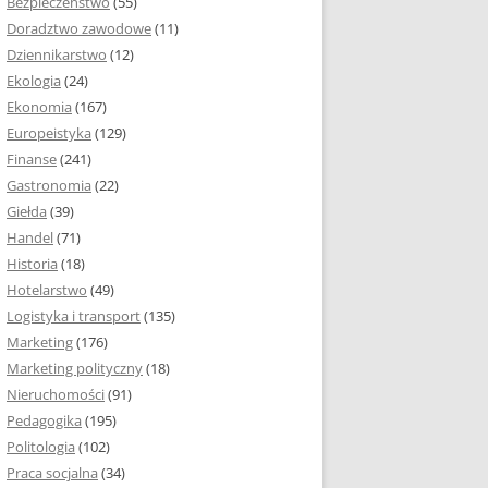
Bezpieczeństwo
(55)
 I ROZMIAR PRACY
Doradztwo zawodowe
(11)
EJ
Dziennikarstwo
(12)
PRACY DYPLOMOWEJ –
Ekologia
(24)
IA, NUMEROWANIE
Ekonomia
(167)
Europeistyka
(129)
MARGINESY I
Finanse
(241)
STRON
Gastronomia
(22)
Giełda
(39)
 AKAPITU W PRACY
Handel
(71)
EJ
Historia
(18)
Y DYPLOMOWEJ
Hotelarstwo
(49)
Logistyka i transport
(135)
TUŁOWA PRACY
Marketing
(176)
EJ
Marketing polityczny
(18)
Nieruchomości
(91)
I W PRACY
Pedagogika
(195)
EJ
Politologia
(102)
Praca socjalna
(34)
CY DYPLOMOWEJ