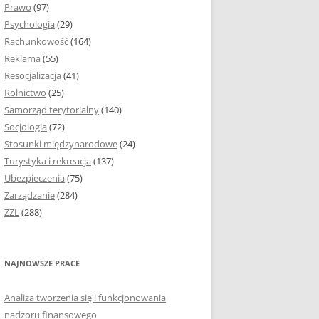
Prawo
(97)
I PODROZDZIAŁY
Psychologia
(29)
Rachunkowość
(164)
IE PRACY
Reklama
(55)
EJ
Resocjalizacja
(41)
Rolnictwo
(25)
IA
Samorząd terytorialny
(140)
KÓW, TABEL I
Socjologia
(72)
ÓW
Stosunki międzynarodowe
(24)
Turystyka i rekreacja
(137)
CYTATY
Ubezpieczenia
(75)
Zarządzanie
(284)
SUNKI ORAZ WYKRESY
ZZL
(288)
ACY DYPLOMOWEJ I
NAJNOWSZE PRACE
NIE AUTORA PRACY
Analiza tworzenia się i funkcjonowania
TÓRE POMOGĄ CI
nadzoru finansowego