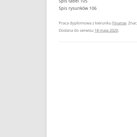
Spis tabel 105
Spis rysunków 106
PEDAGOGIKA
Praca dyplomowa z kierunku
Finanse
. Zna
POLITOLOGIA
Dodana do serwisu
18 maja 2020
.
PRAWO
PSYCHOLOGIA
RACHUNKOWOŚĆ
REKLAMA
RESOCJALIZACJA
ROLNICTWO
SAMORZĄD TERYTO
SOCJOLOGIA
TURYSTYKA I REKR