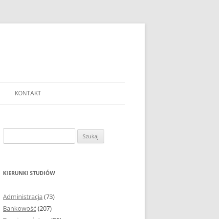
KONTAKT
Ć TEMAT PRACY
EJ?
Szukaj:
AĆ I OPRACOWYWAĆ
 DO PRACY
EJ?
KIERUNKI STUDIÓW
RÓDEŁ
Administracja
(73)
FICZNYCH
Bankowość
(207)