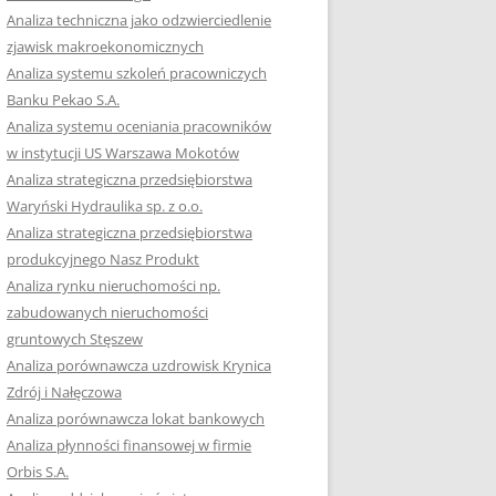
RACĘ DYPLOMOWĄ
Analiza techniczna jako odzwierciedlenie
zjawisk makroekonomicznych
OTOWAĆ SIĘ DO
Analiza systemu szkoleń pracowniczych
GZAMINU
Banku Pekao S.A.
EGO?
Analiza systemu oceniania pracowników
W PRACACH
w instytucji US Warszawa Mokotów
YCH
Analiza strategiczna przedsiębiorstwa
Waryński Hydraulika sp. z o.o.
OTOWAĆ SIĘ DO
Analiza strategiczna przedsiębiorstwa
ACY DYPLOMOWEJ
produkcyjnego Nasz Produkt
Analiza rynku nieruchomości np.
zabudowanych nieruchomości
gruntowych Stęszew
Analiza porównawcza uzdrowisk Krynica
Zdrój i Nałęczowa
Analiza porównawcza lokat bankowych
Analiza płynności finansowej w firmie
Orbis S.A.