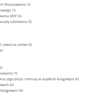
ZAWARTOŚĆ
mi finansowania 10
DYPLOMOW
nsowego 15
owania MSP 24
ESTETYKA 
 zasady udzielania 35
WYRÓŻNIEN
CZCIONKA, 
WIELKOŚĆ 
ć zawarcia umów 55
STRUKTURA
 61
DYPLOMOW
STYL PRAC
66
nsowania 72
STRONA TY
SPORT
 oraz jego plusy i minusy w aspekcie księgowym 82
DYPLOMOW
sowych 82
SPIS TREŚC
e księgowym 94
DYPLOMOW
YCZNY
WSTĘP PRA