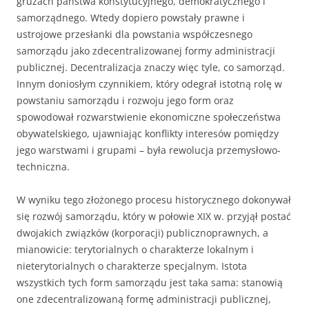
gruzach państwa konstytucyjnego, demokratycznego i
samorządnego. Wtedy dopiero powstały prawne i
ustrojowe przesłanki dla powstania współczesnego
samorządu jako zdecentralizowanej formy administracji
publicznej. Decentralizacja znaczy więc tyle, co samorząd.
Innym doniosłym czynnikiem, który odegrał istotną rolę w
powstaniu samorządu i rozwoju jego form oraz
spowodował rozwarstwienie ekonomiczne społeczeństwa
obywatelskiego, ujawniając konflikty interesów pomiędzy
jego warstwami i grupami – była rewolucja przemysłowo-
techniczna.
W wyniku tego złożonego procesu historycznego dokonywał
się rozwój samorządu, który w połowie XIX w. przyjął postać
dwojakich związków (korporacji) publicznoprawnych, a
mianowicie: terytorialnych o charakterze lokalnym i
nieterytorialnych o charakterze specjalnym. Istota
wszystkich tych form samorządu jest taka sama: stanowią
one zdecentralizowaną formę administracji publicznej,