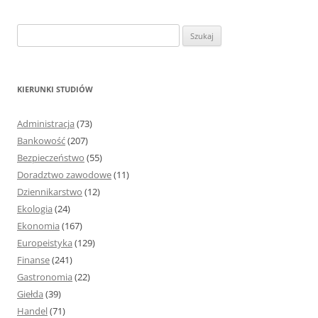
S
z
u
k
KIERUNKI STUDIÓW
a
j
Administracja
(73)
:
Bankowość
(207)
Bezpieczeństwo
(55)
Doradztwo zawodowe
(11)
Dziennikarstwo
(12)
Ekologia
(24)
Ekonomia
(167)
Europeistyka
(129)
Finanse
(241)
Gastronomia
(22)
Giełda
(39)
Handel
(71)