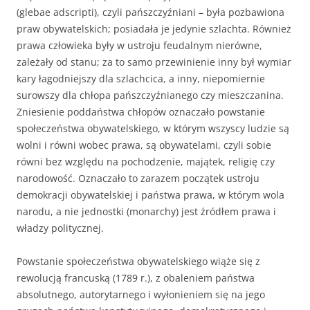
(glebae adscripti), czyli pańszczyźniani – była pozbawiona
praw obywatelskich; posiadała je jedynie szlachta. Również
prawa człowieka były w ustroju feudalnym nierówne,
zależały od stanu; za to samo przewinienie inny był wymiar
kary łagodniejszy dla szlachcica, a inny, niepomiernie
surowszy dla chłopa pańszczyźnianego czy mieszczanina.
Zniesienie poddaństwa chłopów oznaczało powstanie
społeczeństwa obywatelskiego, w którym wszyscy ludzie są
wolni i równi wobec prawa, są obywatelami, czyli sobie
równi bez względu na pochodzenie, majątek, religię czy
narodowość. Oznaczało to zarazem początek ustroju
demokracji obywatelskiej i państwa prawa, w którym wola
narodu, a nie jednostki (monarchy) jest źródłem prawa i
władzy politycznej.
Powstanie społeczeństwa obywatelskiego wiąże się z
rewolucją francuską (1789 r.), z obaleniem państwa
absolutnego, autorytarnego i wyłonieniem się na jego