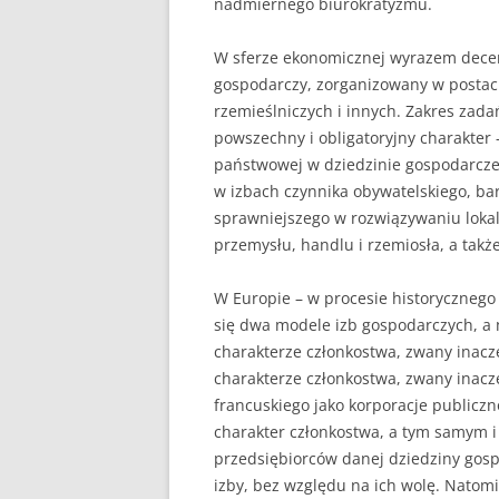
nadmiernego biurokratyzmu.
W sferze ekonomicznej wyrazem decent
gospodarczy, zorganizowany w postac
rzemieślniczych i innych. Zakres zad
powszechny i obligatoryjny charakter -
państwowej w dziedzinie gospodarcze
w izbach czynnika obywatelskiego, ba
sprawniejszego w rozwiązywaniu loka
przemysłu, handlu i rzemiosła, a także
W Europie – w procesie historycznego
się dwa modele izb gospodarczych, a
charakterze członkostwa, zwany inac
charakterze członkostwa, zwany inac
francuskiego jako korporacje publicz
charakter członkostwa, a tym samym 
przedsiębiorców danej dziedziny gospo
izby, bez względu na ich wolę. Natom