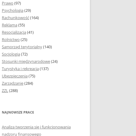
Prawo
(97)
I PODROZDZIAŁY
Psychologia
(29)
Rachunkowość
(164)
IE PRACY
Reklama
(55)
EJ
Resocjalizacja
(41)
Rolnictwo
(25)
IA
Samorząd terytorialny
(140)
KÓW, TABEL I
Socjologia
(72)
ÓW
Stosunki międzynarodowe
(24)
Turystyka i rekreacja
(137)
CYTATY
Ubezpieczenia
(75)
Zarządzanie
(284)
SUNKI ORAZ WYKRESY
ZZL
(288)
ACY DYPLOMOWEJ I
NAJNOWSZE PRACE
NIE AUTORA PRACY
Analiza tworzenia się i funkcjonowania
TÓRE POMOGĄ CI
nadzoru finansowego