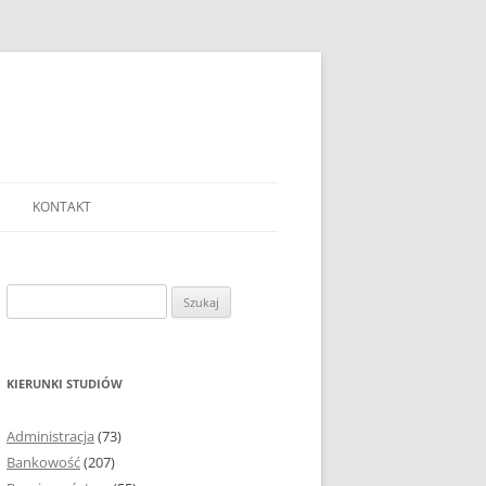
KONTAKT
Ć TEMAT PRACY
EJ?
Szukaj:
AĆ I OPRACOWYWAĆ
 DO PRACY
EJ?
KIERUNKI STUDIÓW
RÓDEŁ
Administracja
(73)
FICZNYCH
Bankowość
(207)