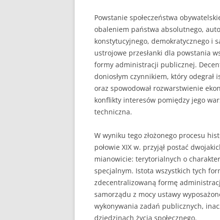
Powstanie społeczeństwa obywatelskieg
UBEZPIECZENIA
obaleniem państwa absolutnego, auto
ZARZĄDZANIE
konstytucyjnego, demokratycznego i 
ustrojowe przesłanki dla powstania 
ZZL
formy administracji publicznej. Decen
doniosłym czynnikiem, który odegrał 
oraz spowodował rozwarstwienie ekon
konflikty interesów pomiędzy jego wa
techniczna.
W wyniku tego złożonego procesu hist
połowie XIX w. przyjął postać dwojaki
mianowicie: terytorialnych o charakter
specjalnym. Istota wszystkich tych f
zdecentralizowaną formę administracji
samorządu z mocy ustawy wyposażone 
wykonywania zadań publicznych, inac
dziedzinach życia społecznego.