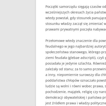
Początki samorządu sięgają czasów odl
PEDAGOGIKA
wcześniejszych okresach życia państw
wtedy powstał, gdy stosunek panują
POLITOLOGIA
stosunku władzy zaczął się zmieniać 
PRAWO
prawami prywatnymi poczęła nabywać 
PSYCHOLOGIA
Przełomowe wtedy znaczenie dla pow
feudalnego w jego najbardziej autoryt
RACHUNKOWOŚĆ
społeczeństwa stanowego, którego prz
REKLAMA
ziemi feudała (glebae adscripti), czy
posiadała je jedynie szlachta. Równi
RESOCJALIZACJA
zależały od stanu; za to samo przewini
a inny, niepomiernie surowszy dla ch
ROLNICTWO
poddaństwa chłopów oznaczało powsta
ludzie są wolni i równi wobec prawa, 
SAMORZĄD TERYTO
pochodzenie, majątek, religię czy na
SOCJOLOGIA
demokracji obywatelskiej i państwa p
jest źródłem prawa i władzy polityczne
TURYSTYKA I REKR