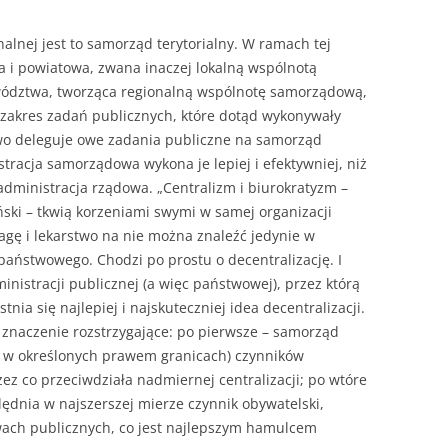
onalnej jest to samorząd terytorialny. W ramach tej
 i powiatowa, zwana inaczej lokalną wspólnotą
ództwa, tworząca regionalną wspólnotę samorządową,
zakres zadań publicznych, które dotąd wykonywały
two deleguje owe zadania publiczne na samorząd
stracja samorządowa wykona je lepiej i efektywniej, niż
administracja rządowa. „Centralizm i biurokratyzm –
yński – tkwią korzeniami swymi w samej organizacji
gę i lekarstwo na nie można znaleźć jedynie w
aństwowego. Chodzi po prostu o decentralizację. I
nistracji publicznej (a więc państwowej), przez którą
ia się najlepiej i najskuteczniej idea decentralizacji.
 znaczenie rozstrzygające: po pierwsze – samorząd
e w określonych prawem granicach) czynników
ez co przeciwdziała nadmiernej centralizacji; po wtóre
ędnia w najszerszej mierze czynnik obywatelski,
ach publicznych, co jest najlepszym hamulcem