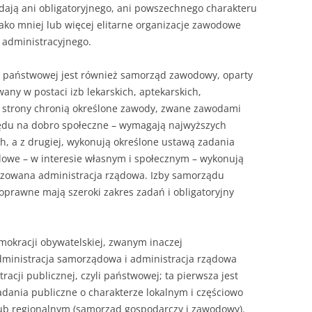
ają ani obligatoryjnego, ani powszechnego charakteru
jako mniej lub więcej elitarne organizacje zawodowe
 administracyjnego.
ji państwowej jest również samorząd zawodowy, oparty
ny w postaci izb lekarskich, aptekarskich,
nej strony chronią określone zawody, zwane zawodami
lędu na dobro społeczne – wymagają najwyższych
ch, a z drugiej, wykonują określone ustawą zadania
dowe – w interesie własnym i społecznym – wykonują
tyzowana administracja rządowa. Izby samorządu
prawne mają szeroki zakres zadań i obligatoryjny
kracji obywatelskiej, zwanym inaczej
inistracja samorządowa i administracja rządowa
acji publicznej, czyli państwowej; ta pierwsza jest
adania publiczne o charakterze lokalnym i częściowo
lub regionalnym (samorząd gospodarczy i zawodowy).