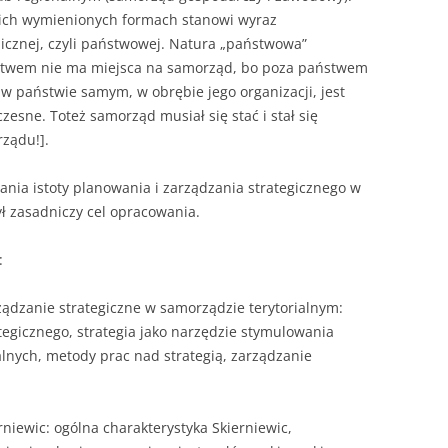
ich wymienionych formach stanowi wyraz
licznej, czyli państwowej. Natura „państwowa”
ństwem nie ma miejsca na samorząd, bo poza państwem
w państwie samym, w obrębie jego organizacji, jest
zesne. Toteż samorząd musiał się stać i stał się
ządu!].
ania istoty planowania i zarządzania strategicznego w
ył zasadniczy cel opracowania.
:
ządzanie strategiczne w samorządzie terytorialnym:
tegicznego, strategia jako narzędzie stymulowania
kalnych, metody prac nad strategią, zarządzanie
rniewic: ogólna charakterystyka Skierniewic,