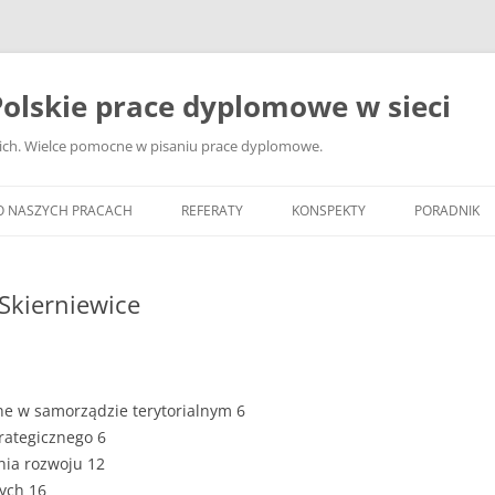
olskie prace dyplomowe w sieci
ckich. Wielce pomocne w pisaniu prace dyplomowe.
O NASZYCH PRACACH
REFERATY
KONSPEKTY
PORADNIK
JAK WYBRA
DYPLOMOW
Skierniewice
JAK ZBIER
MATERIAŁY
DYPLOMOW
zne w samorządzie terytorialnym 6
ANALIZA Ź
trategicznego 6
BIBLIOGRA
nia rozwoju 12
ych 16