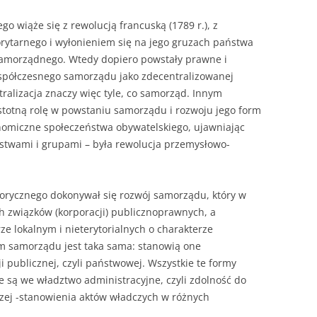
NAPISAĆ P
o wiąże się z rewolucją francuską (1789 r.), z
JAK PRZYG
rytarnego i wyłonieniem się na jego gruzach państwa
USTNEGO E
samorządnego. Wtedy dopiero powstały prawne i
DYPLOMOW
współczesnego samorządu jako zdecentralizowanej
tralizacja znaczy więc tyle, co samorząd. Innym
HIPOTEZY 
istotną rolę w powstaniu samorządu i rozwoju jego form
DYPLOMOW
omiczne społeczeństwa obywatelskiego, ujawniając
JAK PRZYG
rstwami i grupami – była rewolucja przemysłowo-
OBRONY PR
orycznego dokonywał się rozwój samorządu, który w
ch związków (korporacji) publicznoprawnych, a
ze lokalnym i nieterytorialnych o charakterze
orm samorządu jest taka sama: stanowią one
 publicznej, czyli państwowej. Wszystkie te formy
są we władztwo administracyjne, czyli zdolność do
zej -stanowienia aktów władczych w różnych