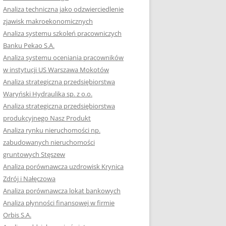
RACĘ DYPLOMOWĄ
Analiza techniczna jako odzwierciedlenie
zjawisk makroekonomicznych
OTOWAĆ SIĘ DO
Analiza systemu szkoleń pracowniczych
GZAMINU
Banku Pekao S.A.
EGO?
Analiza systemu oceniania pracowników
W PRACACH
w instytucji US Warszawa Mokotów
YCH
Analiza strategiczna przedsiębiorstwa
Waryński Hydraulika sp. z o.o.
OTOWAĆ SIĘ DO
Analiza strategiczna przedsiębiorstwa
ACY DYPLOMOWEJ
produkcyjnego Nasz Produkt
Analiza rynku nieruchomości np.
zabudowanych nieruchomości
gruntowych Stęszew
Analiza porównawcza uzdrowisk Krynica
Zdrój i Nałęczowa
Analiza porównawcza lokat bankowych
Analiza płynności finansowej w firmie
Orbis S.A.