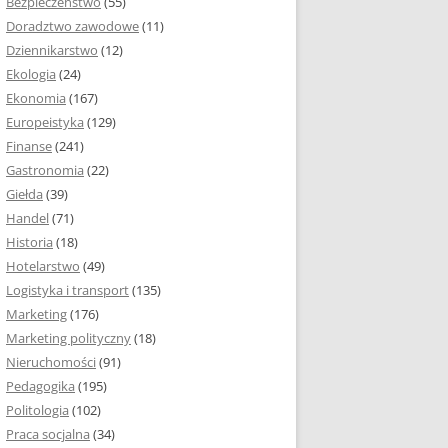
Bezpieczeństwo
(55)
 I ROZMIAR PRACY
Doradztwo zawodowe
(11)
EJ
Dziennikarstwo
(12)
PRACY DYPLOMOWEJ –
Ekologia
(24)
IA, NUMEROWANIE
Ekonomia
(167)
Europeistyka
(129)
MARGINESY I
Finanse
(241)
STRON
Gastronomia
(22)
Giełda
(39)
 AKAPITU W PRACY
Handel
(71)
EJ
Historia
(18)
Y DYPLOMOWEJ
Hotelarstwo
(49)
Logistyka i transport
(135)
TUŁOWA PRACY
Marketing
(176)
EJ
Marketing polityczny
(18)
Nieruchomości
(91)
I W PRACY
Pedagogika
(195)
EJ
Politologia
(102)
Praca socjalna
(34)
CY DYPLOMOWEJ