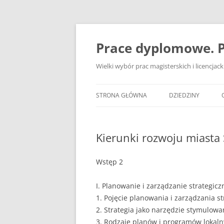
Przejdź
do
treści
Prace dyplomowe. P
Wielki wybór prac magisterskich i licencja
STRONA GŁÓWNA
DZIEDZINY
ADMINISTRACJA
Kierunki rozwoju miasta 
BANKOWOŚĆ
BEZPIECZEŃSTWO
Wstęp 2
DZIENNIKARSTWO
I. Planowanie i zarządzanie strategic
1. Pojęcie planowania i zarządzania s
EKOLOGIA
2. Strategia jako narzędzie stymulowa
EKONOMIA
3. Rodzaje planów i programów lokaln