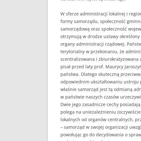
W sferze administracji lokalnej i regi
formy samorządu, społeczność gminna
samorządową oraz społeczność wojew
otrzymują w drodze ustawy określony 
organy administracji rządowej. Pańs
terytorialny w przekonaniu, że admini
scentralizowana i zbiurokratyzowana 
pisał przed laty prof. Maurycy Jarosz
państwa. Dlatego skuteczną przeciwwa
odpowiednim ukształtowaniu ustroju p
właśnie samorząd jest tą odmianą admi
w państwie naszych czasów urzeczywistn
Dwie jego zasadnicze cechy posiadają
polega na uniezależnieniu (oczywiści
lokalnych od organów centralnych, prz
– samorząd w swojej organizacji uwzgl
powołując go do decydowania o spraw