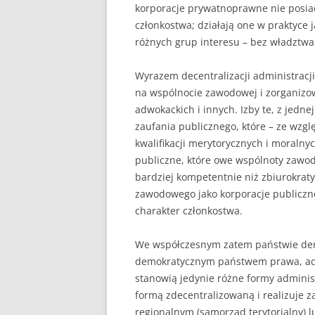
korporacje prywatnoprawne nie posiad
członkostwa; działają one w praktyce 
różnych grup interesu – bez władztwa
Wyrazem decentralizacji administrac
na wspólnocie zawodowej i zorganizowa
adwokackich i innych. Izby te, z jed
zaufania publicznego, które – ze wzg
kwalifikacji merytorycznych i moralny
publiczne, które owe wspólnoty zawo
bardziej kompetentnie niż zbiurokra
zawodowego jako korporacje publiczno
charakter członkostwa.
We współczesnym zatem państwie demo
demokratycznym państwem prawa, adm
stanowią jedynie różne formy administr
formą zdecentralizowaną i realizuje z
regionalnym (samorząd terytorialny) 