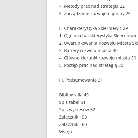
4. Metody prac nad strategią 22
EUROPEISTYKA
5. Zarządzanie rozwojem gminy 25
FINANSE
II. Charakterystyka Skierniewic 29
GASTRONOMIA
1. Ogólna charakterystyka Skierniewic
2. Uwarunkowania Rozwoju Miasta Ski
GIEŁDA
3. Bariery rozwoju miasta 30
4. Główne kierunki rozwoju miasta 30
HANDEL
5. Postęp prac nad strategią 30
HISTORIA
III. Podsumowanie 31
HOTELARSTWO
Bibliografia 49
LOGISTYKA I TRAN
Spis tabel 51
Spis wykresów 52
MARKETING
Załącznik I 53
MARKETING POLIT
Załącznik I 60
Wstęp
NIERUCHOMOŚCI