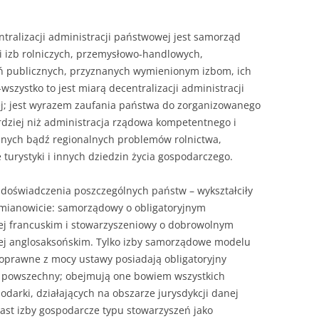
ralizacji administracji państwowej jest samorząd
i izb rolniczych, przemysłowo-handlowych,
ań publicznych, przyznanych wymienionym izbom, ich
wszystko to jest miarą decentralizacji administracji
j; jest wyrazem zaufania państwa do zorganizowanego
rdziej niż administracja rządowa kompetentnego i
lnych bądź regionalnych problemów rolnictwa,
 turystyki i innych dziedzin życia gospodarczego.
 doświadczenia poszczególnych państw – wykształciły
 mianowicie: samorządowy o obligatoryjnym
zej francuskim i stowarzyszeniowy o dobrowolnym
zej anglosaksońskim. Tylko izby samorządowe modelu
noprawne z mocy ustawy posiadają obligatoryjny
i powszechny; obejmują one bowiem wszystkich
darki, działających na obszarze jurysdykcji danej
iast izby gospodarcze typu stowarzyszeń jako