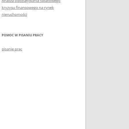
Analiza oddziaływania światowego
kryzysu finansowego na rynek
nieruchomości
POMOC W PISANIU PRACY
pisanie prac