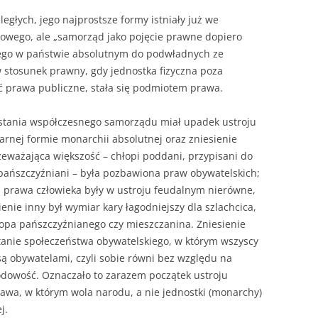
egłych, jego najprostsze formy istniały już we
ROZDZIAŁY 
owego, ale „samorząd jako pojęcie prawne dopiero
ZAKOŃCZEN
cego w państwie absolutnym do podwładnych ze
DYPLOMOW
w stosunek prawny, gdy jednostka fizyczna poza
prawa publiczne, stała się podmiotem prawa.
BIBLIOGRAF
stania współczesnego samorządu miał upadek ustroju
SPIS RYSUN
arnej formie monarchii absolutnej oraz zniesienie
ZAŁĄCZNIK
eważająca większość – chłopi poddani, przypisani do
PRZYPISY, 
li pańszczyźniani – była pozbawiona praw obywatelskich;
eż prawa człowieka były w ustroju feudalnym nierówne,
TABELE, RY
enie inny był wymiar kary łagodniejszy dla szlachcica,
łopa pańszczyźnianego czy mieszczanina. Zniesienie
OPRAWA PR
nie społeczeństwa obywatelskiego, w którym wszyscy
ILOŚĆ KOPII
są obywatelami, czyli sobie równi bez względu na
RIALNY
rodowość. Oznaczało to zarazem początek ustroju
OŚWIADCZE
rawa, w którym wola narodu, a nie jednostki (monarchy)
KSIĄŻKI, K
j.
EACJA