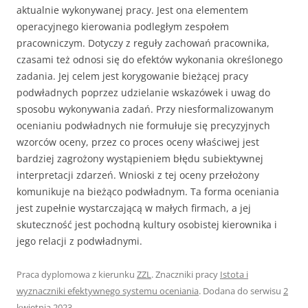
aktualnie wykony­wanej pracy. Jest ona elementem
operacyjnego kierowania podległym zespołem
pracowniczym. Dotyczy z reguły zachowań pracownika,
czasami też odnosi się do efektów wykonania określonego
zadania. Jej celem jest korygowanie bieżącej pracy
podwładnych poprzez udzielanie wskazówek i uwag do
sposobu wykony­wania zadań. Przy niesformalizowanym
ocenianiu podwładnych nie formułuje się precyzyjnych
wzorców oceny, przez co proces oceny właściwej jest
bardziej zagro­żony wystąpieniem błędu subiektywnej
interpretacji zdarzeń. Wnioski z tej oceny przełożony
komunikuje na bieżąco podwładnym. Ta forma oceniania
jest zupeł­nie wystarczającą w małych firmach, a jej
skuteczność jest pochodną kultury oso­bistej kierownika i
jego relacji z podwładnymi.
Praca dyplomowa z kierunku
ZZL
. Znaczniki pracy
Istota i
wyznaczniki efektywnego systemu oceniania
. Dodana do serwisu
2
kwietnia 2023
.