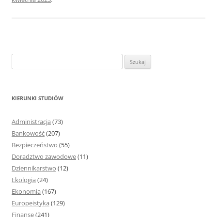
S
z
u
k
KIERUNKI STUDIÓW
a
j
Administracja
(73)
:
Bankowość
(207)
Bezpieczeństwo
(55)
Doradztwo zawodowe
(11)
Dziennikarstwo
(12)
Ekologia
(24)
Ekonomia
(167)
Europeistyka
(129)
Finanse
(241)