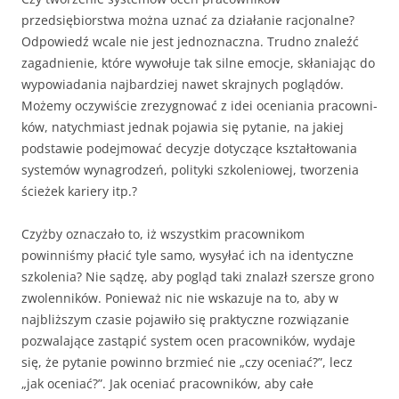
przedsiębiorstwa można uznać za działanie racjonalne?
Odpowiedź wcale nie jest jednoznaczna. Trudno znaleźć
zagadnienie, które wywołuje tak silne emocje, skłaniając do
wypowiadania najbardziej nawet skrajnych poglądów.
Możemy oczywiście zrezygnować z idei oceniania pracowni­
ków, natychmiast jednak pojawia się pytanie, na jakiej
podstawie podej­mować decyzje dotyczące kształtowania
systemów wynagrodzeń, polity­ki szkoleniowej, tworzenia
ścieżek kariery itp.?
Czyżby oznaczało to, iż wszystkim pracownikom
powinniśmy płacić tyle samo, wysyłać ich na identyczne
szkolenia? Nie sądzę, aby pogląd taki znalazł szersze grono
zwolenników. Ponieważ nic nie wskazuje na to, aby w
najbliższym czasie pojawiło się praktyczne rozwiązanie
pozwalające zastąpić system ocen pracowni­ków, wydaje
się, że pytanie powinno brzmieć nie „czy oceniać?”, lecz
„jak oceniać?”. Jak oceniać pracowników, aby całe