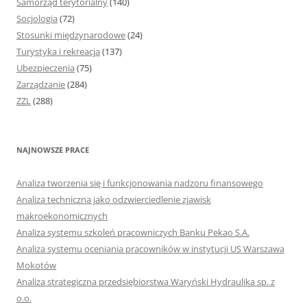
Samorząd terytorialny
(140)
Socjologia
(72)
Stosunki międzynarodowe
(24)
Turystyka i rekreacja
(137)
Ubezpieczenia
(75)
Zarządzanie
(284)
ZZL
(288)
NAJNOWSZE PRACE
Analiza tworzenia się i funkcjonowania nadzoru finansowego
Analiza techniczna jako odzwierciedlenie zjawisk
makroekonomicznych
Analiza systemu szkoleń pracowniczych Banku Pekao S.A.
Analiza systemu oceniania pracowników w instytucji US Warszawa
Mokotów
Analiza strategiczna przedsiębiorstwa Waryński Hydraulika sp. z
o.o.