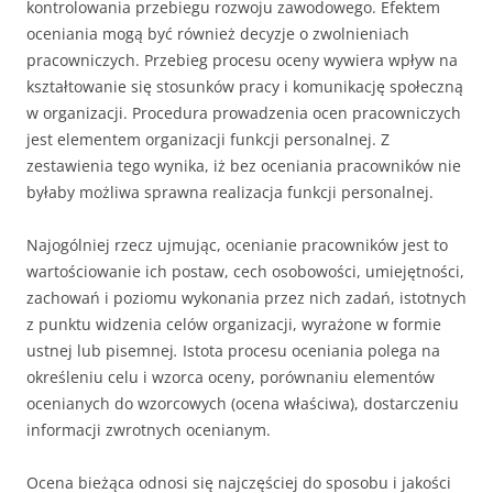
kontrolowania przebiegu rozwo­ju zawodowego. Efektem
oceniania mogą być również decyzje o zwol­nieniach
pracowniczych. Przebieg procesu oceny wywiera wpływ na
kształtowanie się stosunków pracy i komunikację społeczną
w organi­zacji. Procedura prowadzenia ocen pracowniczych
jest elementem organizacji funkcji personalnej. Z
zestawienia tego wynika, iż bez oceniania pracowników nie
byłaby możliwa sprawna realizacja funkcji personal­nej.
Najogólniej rzecz ujmując, ocenianie pracowników jest to
wartościowanie ich postaw, cech osobowości, umiejętności,
zachowań i poziomu wykonania przez nich zadań, istotnych
z punktu widzenia celów organizacji, wyrażone w formie
ustnej lub pisemnej
.
Istota procesu oceniania polega na
określeniu celu i wzorca oceny, porównaniu elementów
ocenianych do wzorcowych (ocena właściwa), dostarczeniu
informacji zwrotnych ocenianym.
Ocena bieżąca odnosi się najczęściej do sposobu i jakości