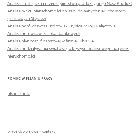
Analiza strategiczna przedsiębiorstwa produkcyjnego Nasz Produkt
Analiza rynku nieruchomości np. zabudowanych nieruchomości
gruntowych Stęszew
Analiza porównawcza uzdrowisk Krynica Zdrój i Nałęczowa
Analiza porównawcza lokat bankowych
Analiza płynności finansowej w firmie Orbis S.A.
Analiza oddziaływania światowego kryzysu finansowego na rynek
nieruchomości
POMOC W PISANIU PRACY
pisanie prac
prace dyplomowe
•
kontakt