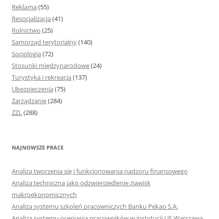
Reklama
(55)
Resocjalizacja
(41)
Rolnictwo
(25)
Samorząd terytorialny
(140)
Socjologia
(72)
Stosunki międzynarodowe
(24)
Turystyka i rekreacja
(137)
Ubezpieczenia
(75)
Zarządzanie
(284)
ZZL
(288)
NAJNOWSZE PRACE
Analiza tworzenia się i funkcjonowania nadzoru finansowego
Analiza techniczna jako odzwierciedlenie zjawisk
makroekonomicznych
Analiza systemu szkoleń pracowniczych Banku Pekao S.A.
Analiza systemu oceniania pracowników w instytucji US Warszawa