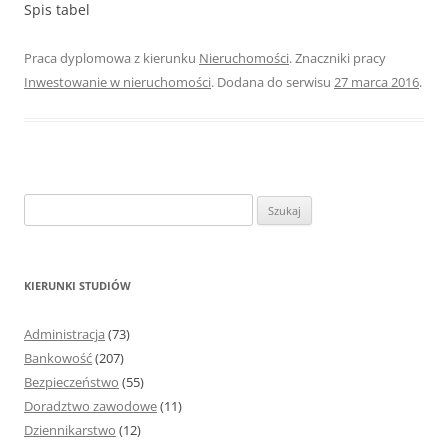
Spis tabel
Praca dyplomowa z kierunku
Nieruchomości
. Znaczniki pracy
Inwestowanie w nieruchomości
. Dodana do serwisu
27 marca 2016
.
S
z
u
k
KIERUNKI STUDIÓW
a
j
Administracja
(73)
:
Bankowość
(207)
Bezpieczeństwo
(55)
Doradztwo zawodowe
(11)
Dziennikarstwo
(12)