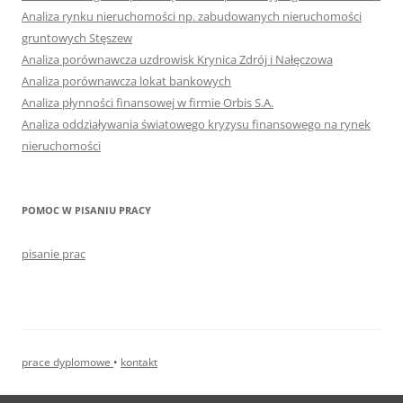
Analiza rynku nieruchomości np. zabudowanych nieruchomości
gruntowych Stęszew
Analiza porównawcza uzdrowisk Krynica Zdrój i Nałęczowa
Analiza porównawcza lokat bankowych
Analiza płynności finansowej w firmie Orbis S.A.
Analiza oddziaływania światowego kryzysu finansowego na rynek
nieruchomości
POMOC W PISANIU PRACY
pisanie prac
prace dyplomowe
•
kontakt