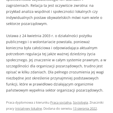
zagrożeniach. Relacja ta jest oczywiście zwrotna: na
przykład anali­za wspólnot i społeczności lokalnych czy
indywidualnych postaw obywatel­skich mówi nam wiele o
sektorze pozarządowym.
Ustawa z 24 kwietnia 2003 r. o działalności pożytku
publicznego i o wo­lontariacie powstała, ponieważ
konieczna była całościowa i odpowiadająca aktualnym
potrzebom regulacja tej jakże ważnej dziedziny życia
społeczne­go. Jej znaczenie w całym systemie prawnym, a w
szczególności dla orga­nizacji pozarządowych, trudno jest
opisać w kilku zdaniach. Dla pełnego zrozumienia jej wagi
niezbędne jest określenie przynajmniej podstawowych
funkcji, które w prawidłowo działającym organizmie
państwowym wypeł­nia sektor organizacji pozarządowych.
Praca dyplomowa z kierunku
Praca socjalna
,
Socjologia
. Znaczniki
pracy
Inicjatywy lokalne
. Dodana do serwisu
13 sierpnia 2022
.