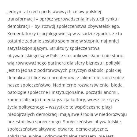
Jednym z trzech podstawowych celów polskiej
transformacji – oprócz wprowadzenia instytucji rynku i
demokracji – był rozwój społeczeństwa oby­watelskiego.
Komentatorzy i socjologowie są w zasadzie zgodni, że to
ostat­nie zadanie zostało spełnione w stopniu najmniej
satysfakcjonującym. Struk­tury społeczeństwa
obywatelskiego są w Polsce stosunkowo słabe i nie stano­
wią równoważnego partnera dla sfery biznesu i polityki.
Jest to jedna z pod­stawowych przyczyn słabości polskiej
demokracji i licznych problemów, z ja­kimi nie radzi sobie
nasze społeczeństwo. Nadmierne rozwarstwienie, bieda,
patologie społeczne i instytucjonalne, początki anomii,
komercjalizacja i mediatyzacja kultury, wreszcie kryzys
życia politycznego – wszystkie te współ­czesne plagi
niedojrzałych demokracji mają swe źródła w niedorozwoju
uczestnictwa społecznego. Społeczeństwo obywatelskie,
społeczeństwo aktywne, otwarte, demokra­tyczne,
solidarne, wolne i odpowiedzialne zarazem, nie jest