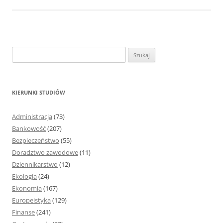
S
z
u
k
KIERUNKI STUDIÓW
a
j
Administracja
(73)
:
Bankowość
(207)
Bezpieczeństwo
(55)
Doradztwo zawodowe
(11)
Dziennikarstwo
(12)
Ekologia
(24)
Ekonomia
(167)
Europeistyka
(129)
Finanse
(241)