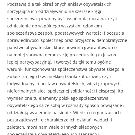
Podstawą dla tak określonych enklaw obywatelskich,
sprzyjającą ich oddziaływaniu na szersze kręgi
społeczeństwa, powinny być: wspólnota moralna, czyli
odniesienie do wspólnego wszystkim członkom
społeczeństwa zespołu podstawowych wartości i poczucia
sprawiedliwości społecznej; oraz przyjazne, demokratycz­ne
państwo obywatelskie, które powinno gwarantować co
najmniej sprawną demokrację proceduralną (a jeszcze
lepiej partycypacyjną), i tworzyć dzięki temu ogólne
warunki funkcjonowania społeczeństwa obywatelskiego, a
zwłaszcza jego tzw. miękkiej tkanki kulturowej, czyli
indywidualnych po­staw obywatelskich, więzi grupowych,
nieformalnych sieci społecznej solidar­ności i ekspresji itp.
Wymienione tu elementy polskiego społeczeństwa
obywatelskiego są ze sobą w rozmaity sposób powiązane i
oddziałują wzajemnie na siebie. Wiedza o organizacjach
pozarządowych, o charakterze ich działań, wadach i
zaletach, mówi nam wiele o innych składowych
społeczeństwa obywatelskiego, ich szansach i