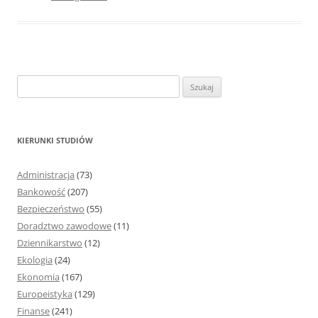
S
z
u
k
KIERUNKI STUDIÓW
a
j
Administracja
(73)
:
Bankowość
(207)
Bezpieczeństwo
(55)
Doradztwo zawodowe
(11)
Dziennikarstwo
(12)
Ekologia
(24)
Ekonomia
(167)
Europeistyka
(129)
Finanse
(241)