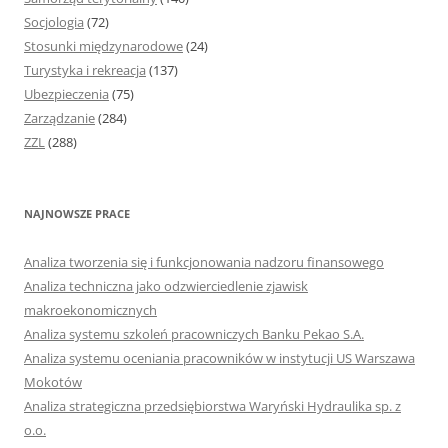
Socjologia
(72)
Stosunki międzynarodowe
(24)
Turystyka i rekreacja
(137)
Ubezpieczenia
(75)
Zarządzanie
(284)
ZZL
(288)
NAJNOWSZE PRACE
Analiza tworzenia się i funkcjonowania nadzoru finansowego
Analiza techniczna jako odzwierciedlenie zjawisk
makroekonomicznych
Analiza systemu szkoleń pracowniczych Banku Pekao S.A.
Analiza systemu oceniania pracowników w instytucji US Warszawa
Mokotów
Analiza strategiczna przedsiębiorstwa Waryński Hydraulika sp. z
o.o.