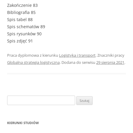
Zakończenie 83
Bibliografia 85
Spis tabel 88
Spis schematów 89
Spis rysunków 90
Spis zdjęć 91
Praca dyplomowa z kierunku
Logistyka i transport
. Znaczniki pracy
Globalna strategia logistyczna
. Dodana do serwisu
29 sierpnia 2021
.
S
z
u
k
KIERUNKI STUDIÓW
a