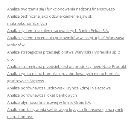
Analiza tworzenia się i funkcjonowania nadzoru finansowego
Analiza techniczna jako odzwierciedlenie zjawisk
makroekonomicznych
Analiza systemu szkoleń pracowniczych Banku Pekao S.A.
Analiza systemu oceniania pracowników w instytucji US Warszawa
Mokotów
Analiza strategiczna przedsiębiorstwa Waryński Hydraulika sp. z
o.o.
Analiza strategiczna przedsiębiorstwa produkcyjnego Nasz Produkt
Analiza rynku nieruchomości np. zabudowanych nieruchomości
gruntowych Stęszew
Analiza porównawcza uzdrowisk Krynica Zdrój i Nałęczowa
Analiza porównawcza lokat bankowych
Analiza płynności finansowej w firmie Orbis S.A.
Analiza oddziaływania światowego kryzysu finansowego na rynek
nieruchomości