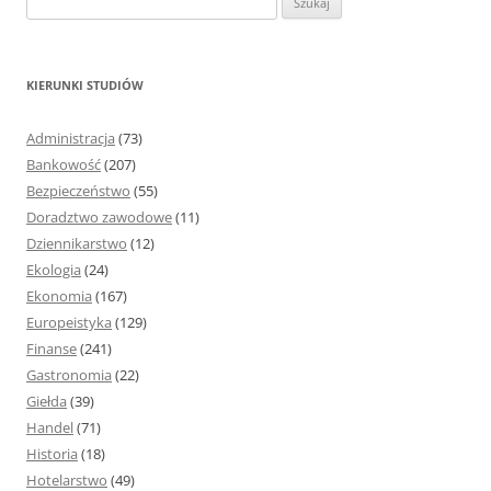
z
u
k
KIERUNKI STUDIÓW
a
j
Administracja
(73)
:
Bankowość
(207)
Bezpieczeństwo
(55)
Doradztwo zawodowe
(11)
Dziennikarstwo
(12)
Ekologia
(24)
Ekonomia
(167)
Europeistyka
(129)
Finanse
(241)
Gastronomia
(22)
Giełda
(39)
Handel
(71)
Historia
(18)
Hotelarstwo
(49)