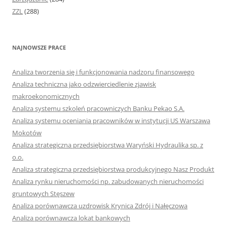
ZZL
(288)
NAJNOWSZE PRACE
Analiza tworzenia się i funkcjonowania nadzoru finansowego
Analiza techniczna jako odzwierciedlenie zjawisk
makroekonomicznych
Analiza systemu szkoleń pracowniczych Banku Pekao S.A.
Analiza systemu oceniania pracowników w instytucji US Warszawa
Mokotów
Analiza strategiczna przedsiębiorstwa Waryński Hydraulika sp. z
o.o.
Analiza strategiczna przedsiębiorstwa produkcyjnego Nasz Produkt
Analiza rynku nieruchomości np. zabudowanych nieruchomości
gruntowych Stęszew
Analiza porównawcza uzdrowisk Krynica Zdrój i Nałęczowa
Analiza porównawcza lokat bankowych