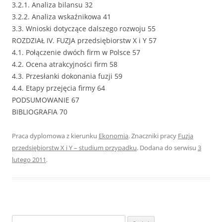
3.2.1. Analiza bilansu 32
3.2.2. Analiza wskaźnikowa 41
3.3. Wnioski dotyczące dalszego rozwoju 55
ROZDZIAŁ IV. FUZJA przedsiębiorstw X i Y 57
4.1. Połączenie dwóch firm w Polsce 57
4.2. Ocena atrakcyjności firm 58
4.3. Przesłanki dokonania fuzji 59
4.4. Etapy przejęcia firmy 64
PODSUMOWANIE 67
BIBLIOGRAFIA 70
Praca dyplomowa z kierunku
Ekonomia
. Znaczniki pracy
Fuzja
przedsiębiorstw X i Y – studium przypadku
. Dodana do serwisu
3
lutego 2011
.
S