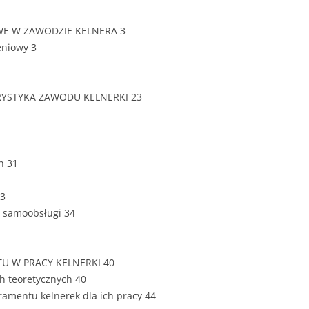
ZAWARTOŚĆ
DYPLOMOW
OWE W ZAWODZIE KELNERA 3
zeniowy 3
ESTETYKA 
WYRÓŻNIEN
CZCIONKA, 
RYSTYKA ZAWODU KELNERKI 23
WIELKOŚĆ 
STRUKTURA
DYPLOMOW
h 31
STYL PRAC
33
STRONA TY
z samoobsługi 34
SPORT
DYPLOMOW
SPIS TREŚC
TU W PRACY KELNERKI 40
DYPLOMOW
YCZNY
h teoretycznych 40
ramentu kelnerek dla ich pracy 44
WSTĘP PRA