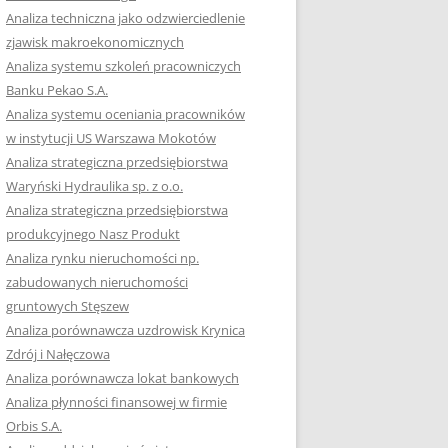
RACĘ DYPLOMOWĄ
Analiza techniczna jako odzwierciedlenie
zjawisk makroekonomicznych
OTOWAĆ SIĘ DO
Analiza systemu szkoleń pracowniczych
GZAMINU
Banku Pekao S.A.
EGO?
Analiza systemu oceniania pracowników
W PRACACH
w instytucji US Warszawa Mokotów
YCH
Analiza strategiczna przedsiębiorstwa
Waryński Hydraulika sp. z o.o.
OTOWAĆ SIĘ DO
Analiza strategiczna przedsiębiorstwa
ACY DYPLOMOWEJ
produkcyjnego Nasz Produkt
Analiza rynku nieruchomości np.
zabudowanych nieruchomości
gruntowych Stęszew
Analiza porównawcza uzdrowisk Krynica
Zdrój i Nałęczowa
Analiza porównawcza lokat bankowych
Analiza płynności finansowej w firmie
Orbis S.A.