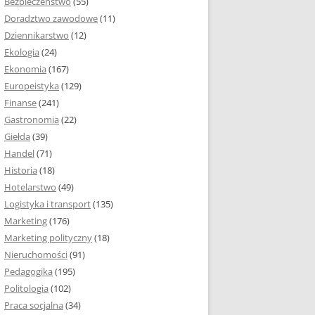
Bezpieczeństwo
(55)
 I ROZMIAR PRACY
Doradztwo zawodowe
(11)
EJ
Dziennikarstwo
(12)
PRACY DYPLOMOWEJ –
Ekologia
(24)
IA, NUMEROWANIE
Ekonomia
(167)
Europeistyka
(129)
MARGINESY I
Finanse
(241)
STRON
Gastronomia
(22)
Giełda
(39)
 AKAPITU W PRACY
Handel
(71)
EJ
Historia
(18)
Y DYPLOMOWEJ
Hotelarstwo
(49)
Logistyka i transport
(135)
TUŁOWA PRACY
Marketing
(176)
EJ
Marketing polityczny
(18)
Nieruchomości
(91)
I W PRACY
Pedagogika
(195)
EJ
Politologia
(102)
Praca socjalna
(34)
CY DYPLOMOWEJ