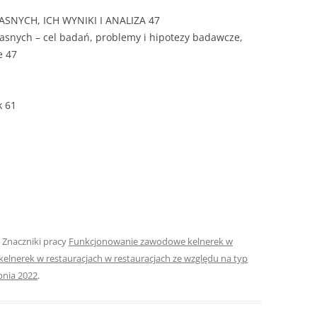
SNYCH, ICH WYNIKI I ANALIZA 47
ROZDZIAŁY 
asnych – cel badań, problemy i hipotezy badawcze,
ZAKOŃCZEN
e 47
DYPLOMOW
BIBLIOGRAF
k 61
SPIS RYSUN
ZAŁĄCZNIK
PRZYPISY, 
TABELE, RY
OPRAWA PR
. Znaczniki pracy
Funkcjonowanie zawodowe kelnerek w
ILOŚĆ KOPII
RIALNY
lnerek w restauracjach w restauracjach ze względu na typ
OŚWIADCZE
pnia 2022
.
KSIĄŻKI, K
EACJA