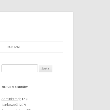
KONTAKT
Ć TEMAT PRACY
EJ?
Szukaj:
AĆ I OPRACOWYWAĆ
 DO PRACY
EJ?
KIERUNKI STUDIÓW
RÓDEŁ
Administracja
(73)
FICZNYCH
Bankowość
(207)