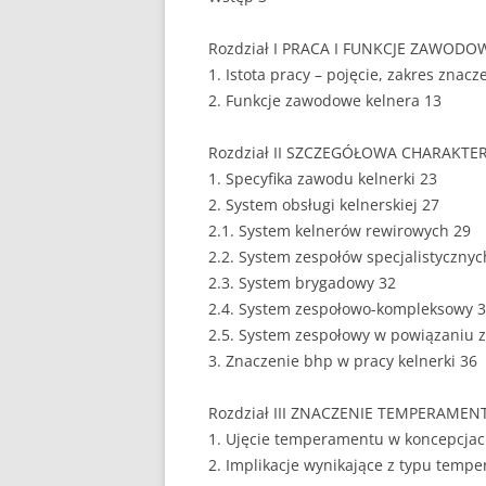
EUROPEISTYKA
Rozdział I PRACA I FUNKCJE ZAWOD
1. Istota pracy – pojęcie, zakres znac
FINANSE
2. Funkcje zawodowe kelnera 13
GASTRONOMIA
Rozdział II SZCZEGÓŁOWA CHARAKTE
GIEŁDA
1. Specyfika zawodu kelnerki 23
2. System obsługi kelnerskiej 27
HANDEL
2.1. System kelnerów rewirowych 29
2.2. System zespołów specjalistycznyc
HISTORIA
2.3. System brygadowy 32
HOTELARSTWO
2.4. System zespołowo-kompleksowy 
2.5. System zespołowy w powiązaniu 
LOGISTYKA I TRAN
3. Znaczenie bhp w pracy kelnerki 36
MARKETING
Rozdział III ZNACZENIE TEMPERAMEN
MARKETING POLIT
1. Ujęcie temperamentu w koncepcjac
2. Implikacje wynikające z typu tempe
NIERUCHOMOŚCI