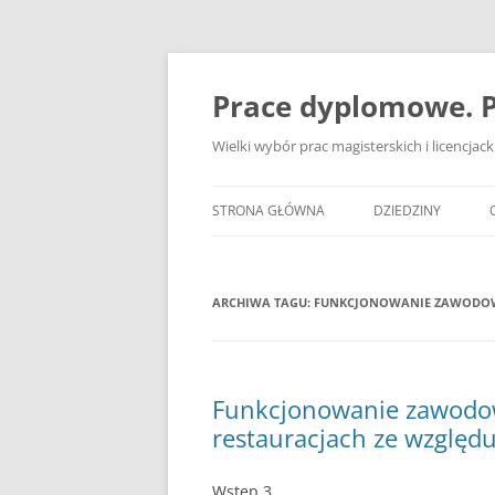
Przejdź
do
treści
Prace dyplomowe. P
Wielki wybór prac magisterskich i licencja
STRONA GŁÓWNA
DZIEDZINY
ADMINISTRACJA
ARCHIWA TAGU:
FUNKCJONOWANIE ZAWODOWE
BANKOWOŚĆ
BEZPIECZEŃSTWO
DZIENNIKARSTWO
Funkcjonowanie zawodow
restauracjach ze względ
EKOLOGIA
EKONOMIA
Wstęp 3