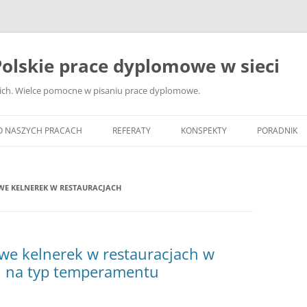
olskie prace dyplomowe w sieci
ckich. Wielce pomocne w pisaniu prace dyplomowe.
O NASZYCH PRACACH
REFERATY
KONSPEKTY
PORADNIK
JAK WYBRA
DYPLOMOW
 KELNEREK W RESTAURACJACH
JAK ZBIER
MATERIAŁY
DYPLOMOW
e kelnerek w restauracjach w
ANALIZA Ź
u na typ temperamentu
BIBLIOGRA