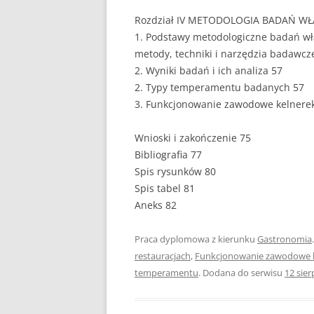
Rozdział IV METODOLOGIA BADAŃ WŁA
PEDAGOGIKA
1. Podstawy metodologiczne badań wł
metody, techniki i narzędzia badawcz
POLITOLOGIA
2. Wyniki badań i ich analiza 57
PRAWO
2. Typy temperamentu badanych 57
3. Funkcjonowanie zawodowe kelnere
PSYCHOLOGIA
Wnioski i zakończenie 75
RACHUNKOWOŚĆ
Bibliografia 77
REKLAMA
Spis rysunków 80
Spis tabel 81
RESOCJALIZACJA
Aneks 82
ROLNICTWO
Praca dyplomowa z kierunku
Gastronomia
SAMORZĄD TERYTO
restauracjach
,
Funkcjonowanie zawodowe ke
temperamentu
. Dodana do serwisu
12 sier
SOCJOLOGIA
TURYSTYKA I REKR