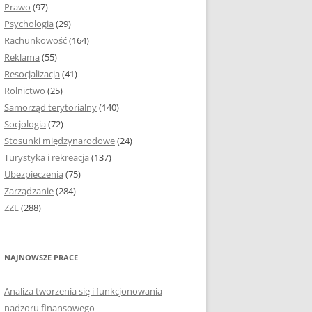
Prawo
(97)
I PODROZDZIAŁY
Psychologia
(29)
Rachunkowość
(164)
IE PRACY
Reklama
(55)
EJ
Resocjalizacja
(41)
Rolnictwo
(25)
IA
Samorząd terytorialny
(140)
KÓW, TABEL I
Socjologia
(72)
ÓW
Stosunki międzynarodowe
(24)
Turystyka i rekreacja
(137)
CYTATY
Ubezpieczenia
(75)
Zarządzanie
(284)
SUNKI ORAZ WYKRESY
ZZL
(288)
ACY DYPLOMOWEJ I
NAJNOWSZE PRACE
NIE AUTORA PRACY
Analiza tworzenia się i funkcjonowania
TÓRE POMOGĄ CI
nadzoru finansowego