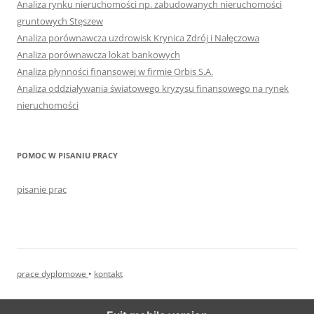
Analiza rynku nieruchomości np. zabudowanych nieruchomości
gruntowych Stęszew
Analiza porównawcza uzdrowisk Krynica Zdrój i Nałęczowa
Analiza porównawcza lokat bankowych
Analiza płynności finansowej w firmie Orbis S.A.
Analiza oddziaływania światowego kryzysu finansowego na rynek
nieruchomości
POMOC W PISANIU PRACY
pisanie prac
prace dyplomowe
•
kontakt