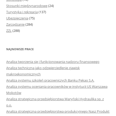
Stosunki międzynarodowe
(24)
Turystyka i rekreacja
(137)
Ubezpieczenia
(75)
Zarządzanie
(284)
ZZL
(288)
NAJNOWSZE PRACE
Analiza tworzenia się i funkcjonowania nadzoru finansowego
Analiza techniczna jako odzwierciedlenie zjawisk
makroekonomicznych
Analiza systemu szkoleń pracowniczych Banku Pekao S.A.
Analiza systemu oceniania pracowników w instytucji US Warszawa
Mokotów
Analiza strategiczna przedsiębiorstwa Waryński Hydraulika sp. z
o.o.
Analiza strategiczna przedsiębiorstwa produkcyjnego Nasz Produkt