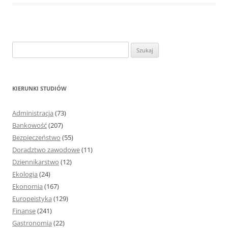
S
z
u
k
KIERUNKI STUDIÓW
a
j
Administracja
(73)
:
Bankowość
(207)
Bezpieczeństwo
(55)
Doradztwo zawodowe
(11)
Dziennikarstwo
(12)
Ekologia
(24)
Ekonomia
(167)
Europeistyka
(129)
Finanse
(241)
Gastronomia
(22)