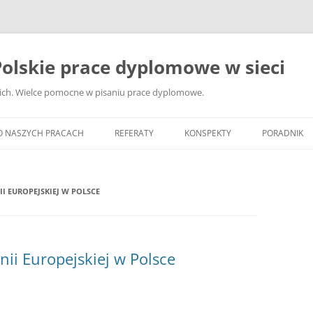
olskie prace dyplomowe w sieci
ckich. Wielce pomocne w pisaniu prace dyplomowe.
O NASZYCH PRACACH
REFERATY
KONSPEKTY
PORADNIK
JAK WYBRA
DYPLOMOW
I EUROPEJSKIEJ W POLSCE
JAK ZBIER
MATERIAŁY
DYPLOMOW
ii Europejskiej w Polsce
ANALIZA Ź
BIBLIOGRA