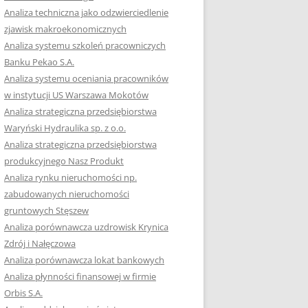
RACĘ DYPLOMOWĄ
Analiza techniczna jako odzwierciedlenie
zjawisk makroekonomicznych
OTOWAĆ SIĘ DO
Analiza systemu szkoleń pracowniczych
GZAMINU
Banku Pekao S.A.
EGO?
Analiza systemu oceniania pracowników
W PRACACH
w instytucji US Warszawa Mokotów
YCH
Analiza strategiczna przedsiębiorstwa
Waryński Hydraulika sp. z o.o.
OTOWAĆ SIĘ DO
Analiza strategiczna przedsiębiorstwa
ACY DYPLOMOWEJ
produkcyjnego Nasz Produkt
Analiza rynku nieruchomości np.
zabudowanych nieruchomości
gruntowych Stęszew
Analiza porównawcza uzdrowisk Krynica
Zdrój i Nałęczowa
Analiza porównawcza lokat bankowych
Analiza płynności finansowej w firmie
Orbis S.A.