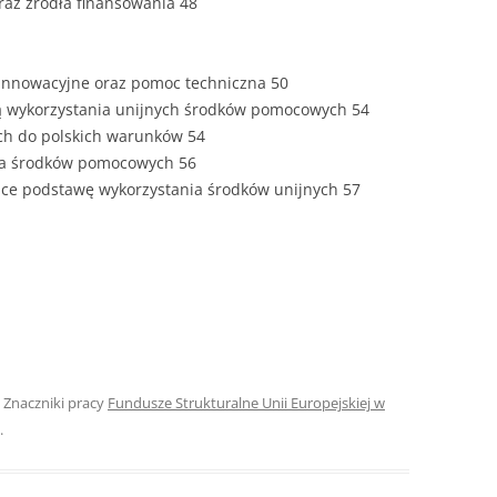
oraz źródła finansowania 48
ROZDZIAŁY 
ZAKOŃCZEN
a innowacyjne oraz pomoc techniczna 50
DYPLOMOW
ą wykorzystania unijnych środków pomocowych 54
ych do polskich warunków 54
BIBLIOGRAF
nia środków pomocowych 56
ce podstawę wykorzystania środków unijnych 57
SPIS RYSUN
ZAŁĄCZNIK
PRZYPISY, 
TABELE, RY
OPRAWA PR
ILOŚĆ KOPII
RIALNY
. Znaczniki pracy
Fundusze Strukturalne Unii Europejskiej w
.
OŚWIADCZE
KSIĄŻKI, K
EACJA