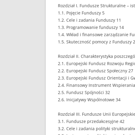
Rozdział I. Fundusze Strukturalne – ist
EUROPEISTYKA
1.1. Pojęcie Funduszy 5
1.2. Cele i zadania Funduszy 11
FINANSE
1.3. Programowanie funduszy 14
1.4. Wkład i finansowe zarządzanie F
GASTRONOMIA
1.5. Skuteczność pomocy z Funduszy 
GIEŁDA
Rozdział II. Charakterystyka poszczeg
HANDEL
2.1. Europejski Fundusz Rozwoju Regi
2.2. Europejski Fundusz Społeczny 27
HISTORIA
2.3. Europejski Fundusz Orientacji i G
HOTELARSTWO
2.4. Finansowy Instrument Wspierani
2.5. Fundusz Spójności 32
LOGISTYKA I TRAN
2.6. Inicjatywy Wspólnotowe 34
MARKETING
Rozdział III. Fundusze Unii Europejski
MARKETING POLIT
3.1. Fundusze przedakcesyjne 42
3.2. Cele i zadania polityki strukturaln
NIERUCHOMOŚCI