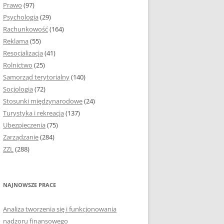
Prawo
(97)
I PODROZDZIAŁY
Psychologia
(29)
Rachunkowość
(164)
IE PRACY
Reklama
(55)
EJ
Resocjalizacja
(41)
Rolnictwo
(25)
IA
Samorząd terytorialny
(140)
KÓW, TABEL I
Socjologia
(72)
ÓW
Stosunki międzynarodowe
(24)
Turystyka i rekreacja
(137)
CYTATY
Ubezpieczenia
(75)
Zarządzanie
(284)
SUNKI ORAZ WYKRESY
ZZL
(288)
ACY DYPLOMOWEJ I
NAJNOWSZE PRACE
NIE AUTORA PRACY
Analiza tworzenia się i funkcjonowania
TÓRE POMOGĄ CI
nadzoru finansowego