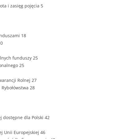
ZAWARTOŚĆ
ota i zasięg pojęcia 5
DYPLOMOW
ESTETYKA 
WYRÓŻNIEN
unduszami 18
CZCIONKA, 
20
WIELKOŚĆ 
ólnych funduszy 25
STRUKTURA
onalnego 25
DYPLOMOW
warancji Rolnej 27
STYL PRAC
a Rybołówstwa 28
STRONA TY
SPORT
DYPLOMOW
SPIS TREŚC
ej dostępne dla Polski 42
DYPLOMOW
YCZNY
ej Unii Europejskiej 46
WSTĘP PRA