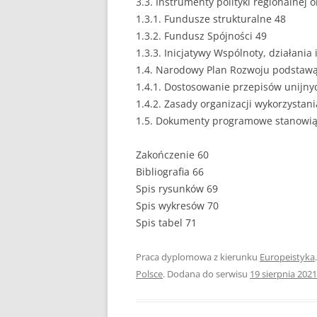
3.3. Instrumenty polityki regionalnej 
1.3.1. Fundusze strukturalne 48
PEDAGOGIKA
1.3.2. Fundusz Spójności 49
1.3.3. Inicjatywy Wspólnoty, działani
POLITOLOGIA
1.4. Narodowy Plan Rozwoju podstaw
PRAWO
1.4.1. Dostosowanie przepisów unijn
1.4.2. Zasady organizacji wykorzysta
PSYCHOLOGIA
1.5. Dokumenty programowe stanowią
RACHUNKOWOŚĆ
Zakończenie 60
REKLAMA
Bibliografia 66
Spis rysunków 69
RESOCJALIZACJA
Spis wykresów 70
Spis tabel 71
ROLNICTWO
Praca dyplomowa z kierunku
SAMORZĄD TERYTO
Europeistyka
Polsce
. Dodana do serwisu
19 sierpnia 2021
SOCJOLOGIA
TURYSTYKA I REKR