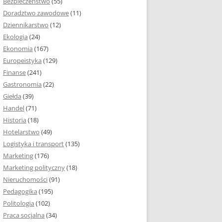
Bezpieczeństwo
(55)
 I ROZMIAR PRACY
Doradztwo zawodowe
(11)
EJ
Dziennikarstwo
(12)
PRACY DYPLOMOWEJ –
Ekologia
(24)
IA, NUMEROWANIE
Ekonomia
(167)
Europeistyka
(129)
MARGINESY I
Finanse
(241)
STRON
Gastronomia
(22)
Giełda
(39)
 AKAPITU W PRACY
Handel
(71)
EJ
Historia
(18)
Y DYPLOMOWEJ
Hotelarstwo
(49)
Logistyka i transport
(135)
TUŁOWA PRACY
Marketing
(176)
EJ
Marketing polityczny
(18)
Nieruchomości
(91)
I W PRACY
Pedagogika
(195)
EJ
Politologia
(102)
Praca socjalna
(34)
CY DYPLOMOWEJ