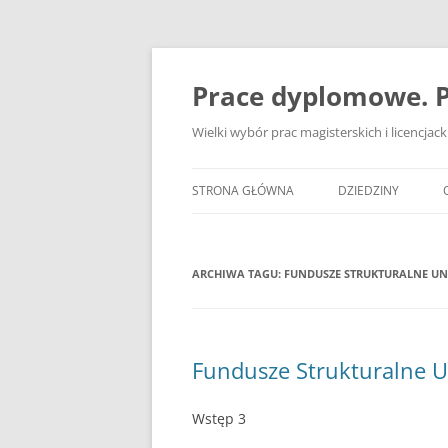
Przejdź
do
treści
Prace dyplomowe. P
Wielki wybór prac magisterskich i licencja
STRONA GŁÓWNA
DZIEDZINY
ADMINISTRACJA
ARCHIWA TAGU:
FUNDUSZE STRUKTURALNE UNI
BANKOWOŚĆ
BEZPIECZEŃSTWO
DZIENNIKARSTWO
Fundusze Strukturalne Un
EKOLOGIA
Wstęp 3
EKONOMIA