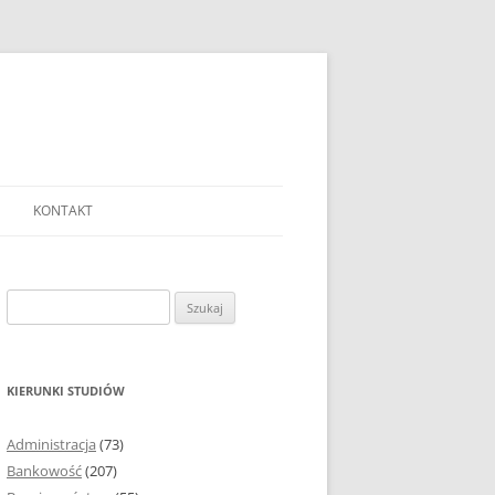
KONTAKT
Ć TEMAT PRACY
EJ?
Szukaj:
AĆ I OPRACOWYWAĆ
 DO PRACY
EJ?
KIERUNKI STUDIÓW
RÓDEŁ
Administracja
(73)
FICZNYCH
Bankowość
(207)