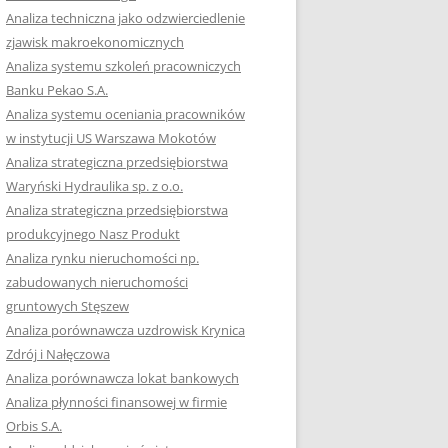
RACĘ DYPLOMOWĄ
Analiza techniczna jako odzwierciedlenie
zjawisk makroekonomicznych
OTOWAĆ SIĘ DO
Analiza systemu szkoleń pracowniczych
GZAMINU
Banku Pekao S.A.
EGO?
Analiza systemu oceniania pracowników
W PRACACH
w instytucji US Warszawa Mokotów
YCH
Analiza strategiczna przedsiębiorstwa
Waryński Hydraulika sp. z o.o.
OTOWAĆ SIĘ DO
Analiza strategiczna przedsiębiorstwa
ACY DYPLOMOWEJ
produkcyjnego Nasz Produkt
Analiza rynku nieruchomości np.
zabudowanych nieruchomości
gruntowych Stęszew
Analiza porównawcza uzdrowisk Krynica
Zdrój i Nałęczowa
Analiza porównawcza lokat bankowych
Analiza płynności finansowej w firmie
Orbis S.A.