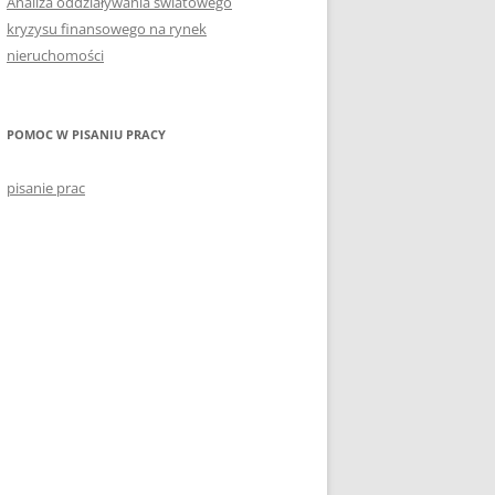
Analiza oddziaływania światowego
kryzysu finansowego na rynek
nieruchomości
POMOC W PISANIU PRACY
pisanie prac