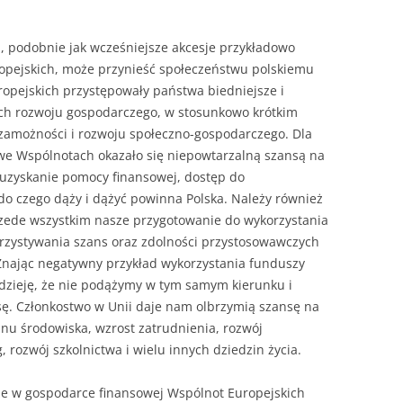
j, podobnie jak wcześniejsze akcesje przykładowo
uropejskich, może przynieść społeczeństwu polskiemu
uropejskich przystępowały państwa biedniejsze i
ich rozwoju gospodarczego, w stosunkowo krótkim
 zamożności i rozwoju społeczno-gospodarczego. Dla
we Wspólnotach okazało się niepowtarzalną szansą na
a uzyskanie pomocy finansowej, dostęp do
 do czego dąży i dążyć powinna Polska. Należy również
rzede wszystkim nasze przygotowanie do wykorzystania
rzystywania szans oraz zdolności przystosowawczych
nając negatywny przykład wykorzystania funduszy
adzieję, że nie podążymy w tym samym kierunku i
. Członkostwo w Unii daje nam olbrzymią szansę na
anu środowiska, wzrost zatrudnienia, rozwój
 rozwój szkolnictwa i wielu innych dziedzin życia.
że w gospodarce finansowej Wspólnot Europejskich