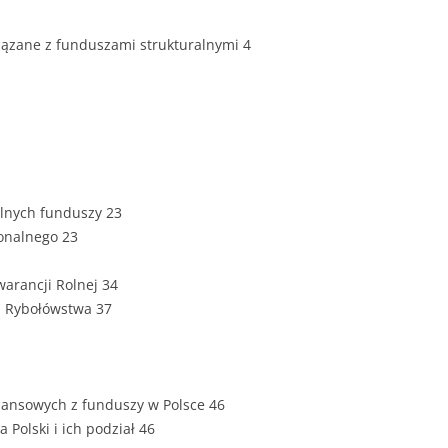
ZAWARTOŚĆ
DYPLOMOW
iązane z funduszami strukturalnymi 4
ESTETYKA 
WYRÓŻNIEN
CZCIONKA, 
WIELKOŚĆ 
STRUKTURA
ólnych funduszy 23
DYPLOMOW
onalnego 23
STYL PRAC
warancji Rolnej 34
STRONA TY
a Rybołówstwa 37
SPORT
DYPLOMOW
SPIS TREŚC
DYPLOMOW
YCZNY
inansowych z funduszy w Polsce 46
 Polski i ich podział 46
WSTĘP PRA