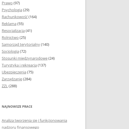
Prawo
(97)
I PODROZDZIAŁY
Psychologia
(29)
Rachunkowość
(164)
IE PRACY
Reklama
(55)
EJ
Resocjalizacja
(41)
Rolnictwo
(25)
IA
Samorząd terytorialny
(140)
KÓW, TABEL I
Socjologia
(72)
ÓW
Stosunki międzynarodowe
(24)
Turystyka i rekreacja
(137)
CYTATY
Ubezpieczenia
(75)
Zarządzanie
(284)
SUNKI ORAZ WYKRESY
ZZL
(288)
ACY DYPLOMOWEJ I
NAJNOWSZE PRACE
NIE AUTORA PRACY
Analiza tworzenia się i funkcjonowania
TÓRE POMOGĄ CI
nadzoru finansowego