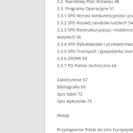
3.2. Narodowy Plan Rozwoju 48
3.3. Programy Operacyjne 51
PEDAGOGIKA
3.3.1 SPO Wzrost konkurencyjności pr
3.3.2 SPO Rozwój zasobów ludzkich 54
POLITOLOGIA
3.3.3 SPO Restrukturyzacja i moderni
PRAWO
wiejskich 56
3.3.4 SPO Rybołówstwo i przetwórstwo
PSYCHOLOGIA
3.3.5 SPO Transport i gospodarka mor
3.3.6 ZPORR 59
RACHUNKOWOŚĆ
3.3.7 PO Pomoc techniczna 64
REKLAMA
Zakończenie 67
RESOCJALIZACJA
Bibliografia 69
Spis tabel 72
ROLNICTWO
Spis wykresów 73
SAMORZĄD TERYTO
Wstęp
SOCJOLOGIA
Przystąpienie Polski do Unii Europejs
TURYSTYKA I REKR