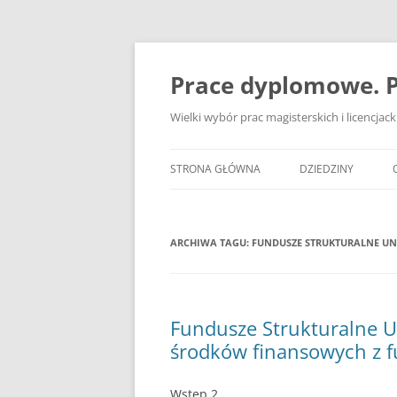
Przejdź
do
treści
Prace dyplomowe. P
Wielki wybór prac magisterskich i licencja
STRONA GŁÓWNA
DZIEDZINY
ADMINISTRACJA
ARCHIWA TAGU:
FUNDUSZE STRUKTURALNE UNI
BANKOWOŚĆ
BEZPIECZEŃSTWO
DZIENNIKARSTWO
Fundusze Strukturalne Un
środków finansowych z f
EKOLOGIA
EKONOMIA
Wstęp 2