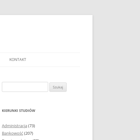
KONTAKT
Ć TEMAT PRACY
EJ?
Szukaj:
AĆ I OPRACOWYWAĆ
 DO PRACY
EJ?
KIERUNKI STUDIÓW
RÓDEŁ
Administracja
(73)
FICZNYCH
Bankowość
(207)