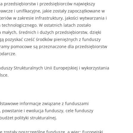
NAPISAĆ P
la przedsiębiorstw i przedsiębiorców największy
wcze i unifikacyjne, jakie zostały zapoczątkowane w
JAK PRZYG
riów w zakresie infrastruktury, jakości wytwarzania i
USTNEGO E
technologicznego. W ostatnich latach zostało
DYPLOMOW
ałych, średnich i dużych przedsiębiorstw, dzięki
gą pozyskać cześć środków pieniężnych z funduszy
HIPOTEZY 
gramy pomocowe są przeznaczone dla przedsiębiorstw
DYPLOMOW
odarcze.
JAK PRZYG
OBRONY PR
duszy Strukturalnych Unii Europejskiej i wykorzystania
lsce.
dstawowe informacje związane z funduszami
, powstanie i ewolucja funduszy, cele funduszy
budżet polityki strukturalnej.
 zostały poszczególne fundusze, a więc: Europejski