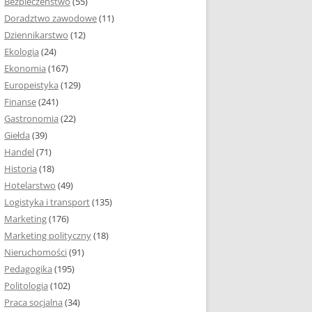
Bezpieczeństwo
(55)
 I ROZMIAR PRACY
Doradztwo zawodowe
(11)
EJ
Dziennikarstwo
(12)
PRACY DYPLOMOWEJ –
Ekologia
(24)
IA, NUMEROWANIE
Ekonomia
(167)
Europeistyka
(129)
MARGINESY I
Finanse
(241)
STRON
Gastronomia
(22)
Giełda
(39)
 AKAPITU W PRACY
Handel
(71)
EJ
Historia
(18)
Y DYPLOMOWEJ
Hotelarstwo
(49)
Logistyka i transport
(135)
TUŁOWA PRACY
Marketing
(176)
EJ
Marketing polityczny
(18)
Nieruchomości
(91)
I W PRACY
Pedagogika
(195)
EJ
Politologia
(102)
Praca socjalna
(34)
CY DYPLOMOWEJ