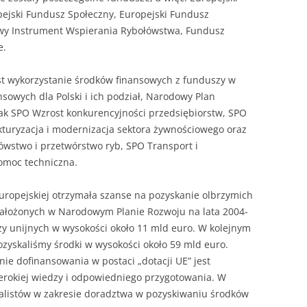
ejski Fundusz Społeczny, Europejski Fundusz
sowy Instrument Wspierania Rybołówstwa, Fundusz
e.
st wykorzystanie środków finansowych z funduszy w
nsowych dla Polski i ich podział, Narodowy Plan
ak SPO Wzrost konkurencyjności przedsiębiorstw, SPO
turyzacja i modernizacja sektora żywnościowego oraz
ówstwo i przetwórstwo ryb, SPO Transport i
omoc techniczna.
Europejskiej otrzymała szanse na pozyskanie olbrzymich
w założonych w Narodowym Planie Rozwoju na lata 2004-
y unijnych w wysokości około 11 mld euro. W kolejnym
zyskaliśmy środki w wysokości około 59 mld euro.
ie dofinansowania w postaci „dotacji UE” jest
rokiej wiedzy i odpowiedniego przygotowania. W
jalistów w zakresie doradztwa w pozyskiwaniu środków