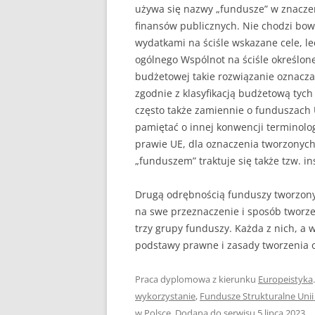
używa się nazwy „fundusze” w znacze
finansów publicznych. Nie chodzi bow
wydatkami na ściśle wskazane cele, l
ogólnego Wspólnot na ściśle określo
budżetowej takie rozwiązanie oznacz
zgodnie z klasyfikacją budżetową ty
często także zamiennie o funduszach 
pamiętać o innej konwencji terminolo
prawie UE, dla oznaczenia tworzonych
„funduszem” traktuje się także tzw. 
Drugą odrębnością funduszy tworzonyc
na swe przeznaczenie i sposób tworz
trzy grupy funduszy. Każda z nich, a
podstawy prawne i zasady tworzenia 
Praca dyplomowa z kierunku
Europeistyka
wykorzystanie
,
Fundusze Strukturalne Unii
w Polsce
. Dodana do serwisu
5 lipca 2023
.