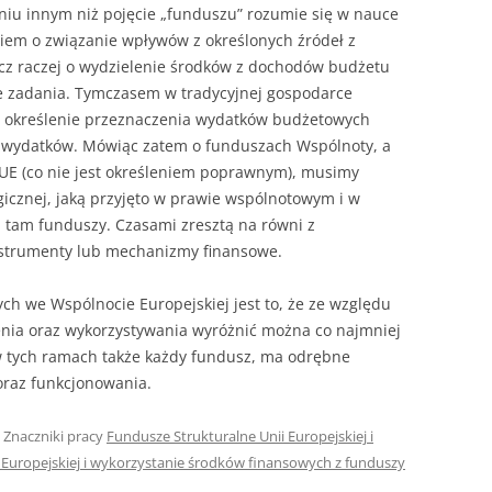
niu innym niż pojęcie „funduszu” rozumie się w nauce
iem o związanie wpływów z określonych źródeł z
ecz raczej o wydzielenie środków z dochodów budżetu
ne zadania. Tymczasem w tradycyjnej gospodarce
a określenie przeznaczenia wydatków budżetowych
ch wydatków. Mówiąc zatem o funduszach Wspólnoty, a
UE (co nie jest określeniem poprawnym), musimy
gicznej, jaką przyjęto w prawie wspólnotowym i w
 tam funduszy. Czasami zresztą na równi z
instrumenty lub mechanizmy finansowe.
h we Wspólnocie Europejskiej jest to, że ze względu
enia oraz wykorzystywania wyróżnić można co najmniej
 w tych ramach także każdy fundusz, ma odrębne
oraz funkcjonowania.
. Znaczniki pracy
Fundusze Strukturalne Unii Europejskiej i
 Europejskiej i wykorzystanie środków finansowych z funduszy