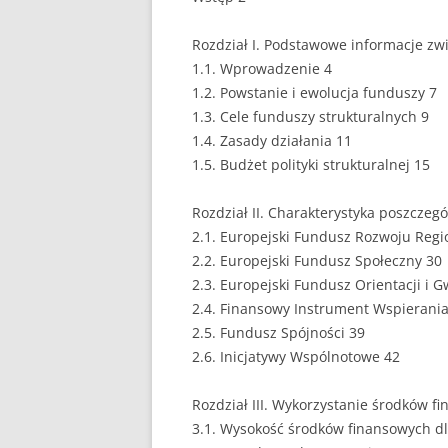
EUROPEISTYKA
Rozdział I. Podstawowe informacje zw
1.1. Wprowadzenie 4
FINANSE
1.2. Powstanie i ewolucja funduszy 7
GASTRONOMIA
1.3. Cele funduszy strukturalnych 9
1.4. Zasady działania 11
GIEŁDA
1.5. Budżet polityki strukturalnej 15
HANDEL
Rozdział II. Charakterystyka poszczeg
2.1. Europejski Fundusz Rozwoju Regi
HISTORIA
2.2. Europejski Fundusz Społeczny 30
HOTELARSTWO
2.3. Europejski Fundusz Orientacji i G
2.4. Finansowy Instrument Wspierani
LOGISTYKA I TRAN
2.5. Fundusz Spójności 39
2.6. Inicjatywy Wspólnotowe 42
MARKETING
MARKETING POLIT
Rozdział III. Wykorzystanie środków f
3.1. Wysokość środków finansowych dla
NIERUCHOMOŚCI