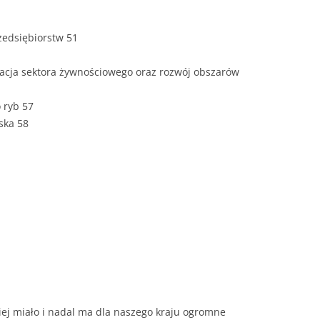
ROZDZIAŁY 
zedsiębiorstw 51
ZAKOŃCZEN
DYPLOMOW
zacja sektora żywnościowego oraz rozwój obszarów
BIBLIOGRAF
 ryb 57
ska 58
SPIS RYSUN
ZAŁĄCZNIK
PRZYPISY, 
TABELE, RY
OPRAWA PR
ILOŚĆ KOPII
RIALNY
OŚWIADCZE
KSIĄŻKI, K
kiej miało i nadal ma dla naszego kraju ogromne
EACJA