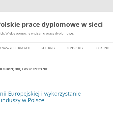
olskie prace dyplomowe w sieci
ckich. Wielce pomocne w pisaniu prace dyplomowe.
O NASZYCH PRACACH
REFERATY
KONSPEKTY
PORADNIK
JAK WYBRA
DYPLOMOW
I EUROPEJSKIEJ I WYKORZYSTANIE
JAK ZBIER
MATERIAŁY
DYPLOMOW
ii Europejskiej i wykorzystanie
ANALIZA Ź
unduszy w Polsce
BIBLIOGRA