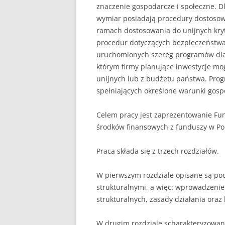
znaczenie gospodarcze i społeczne. D
wymiar posiadają procedury dostosowa
UBEZPIECZENIA
ramach dostosowania do unijnych kryte
ZARZĄDZANIE
procedur dotyczących bezpieczeństwa 
uruchomionych szereg programów dla m
ZZL
którym firmy planujące inwestycje mo
unijnych lub z budżetu państwa. Pro
spełniających określone warunki gosp
Celem pracy jest zaprezentowanie Fun
środków finansowych z funduszy w Po
Praca składa się z trzech rozdziałów.
W pierwszym rozdziale opisane są po
strukturalnymi, a więc: wprowadzenie
strukturalnych, zasady działania oraz 
W drugim rozdziale scharakteryzowane