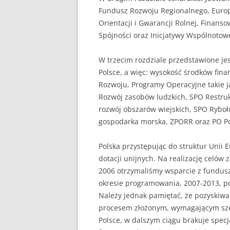
Fundusz Rozwoju Regionalnego, Europ
Orientacji i Gwarancji Rolnej, Finan
Spójności oraz Inicjatywy Wspólnotow
W trzecim rozdziale przedstawione je
Polsce, a więc: wysokość środków fina
Rozwoju, Programy Operacyjne takie j
Rozwój zasobów ludzkich, SPO Restruk
rozwój obszarów wiejskich, SPO Ryboł
gospodarka morska, ZPORR oraz PO P
Polska przystępując do struktur Unii 
dotacji unijnych. Na realizację celó
2006 otrzymaliśmy wsparcie z fundusz
okresie programowania, 2007-2013, po
Należy jednak pamiętać, że pozyskiwan
procesem złożonym, wymagającym sze
Polsce, w dalszym ciągu brakuje spec