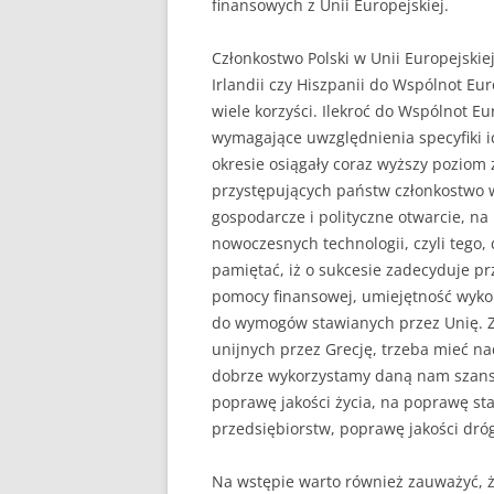
finansowych z Unii Europejskiej.
Członkostwo Polski w Unii Europejskie
Irlandii czy Hiszpanii do Wspólnot E
wiele korzyści. Ilekroć do Wspólnot E
wymagające uwzględnienia specyfiki 
okresie osiągały coraz wyższy poziom
przystępujących państw członkostwo 
gospodarcze i polityczne otwarcie, n
nowoczesnych technologii, czyli tego,
pamiętać, iż o sukcesie zadecyduje p
pomocy finansowej, umiejętność wyko
do wymogów stawianych przez Unię. Z
unijnych przez Grecję, trzeba mieć n
dobrze wykorzystamy daną nam szansę
poprawę jakości życia, na poprawę st
przedsiębiorstw, poprawę jakości dróg,
Na wstępie warto również zauważyć, 