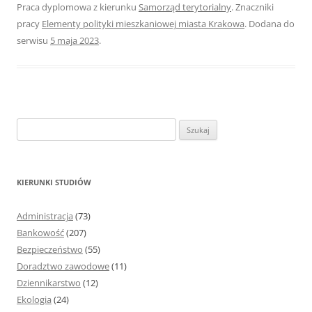
Praca dyplomowa z kierunku
Samorząd terytorialny
. Znaczniki
pracy
Elementy polityki mieszkaniowej miasta Krakowa
. Dodana do
serwisu
5 maja 2023
.
S
z
u
k
KIERUNKI STUDIÓW
a
j
Administracja
(73)
:
Bankowość
(207)
Bezpieczeństwo
(55)
Doradztwo zawodowe
(11)
Dziennikarstwo
(12)
Ekologia
(24)