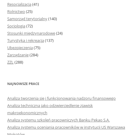
Resocjalizacja
(41)
Rolnictwo
(25)
Samorząd terytorialny
(140)
Socjologia
(72)
Stosunki międzynarodowe
(24)
Turystyka i rekreacja
(137)
Ubezpieczenia
(75)
Zarządzanie
(284)
ZZL
(288)
NAJNOWSZE PRACE
Analiza tworzenia się i funkcjonowania nadzoru finansowego
Analiza techniczna jako odzwierciedlenie zjawisk
makroekonomicznych
Analiza systemu szkoleń pracowniczych Banku Pekao S.A.
Analiza systemu oceniania pracowników w instytucji US Warszawa
Mokotów