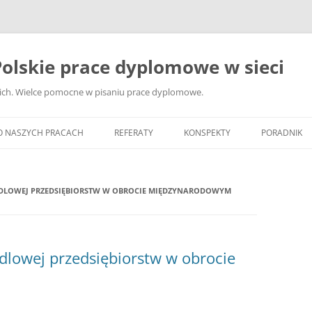
olskie prace dyplomowe w sieci
ckich. Wielce pomocne w pisaniu prace dyplomowe.
O NASZYCH PRACACH
REFERATY
KONSPEKTY
PORADNIK
JAK WYBRA
DYPLOMOW
NDLOWEJ PRZEDSIĘBIORSTW W OBROCIE MIĘDZYNARODOWYM
JAK ZBIER
MATERIAŁY
DYPLOMOW
dlowej przedsiębiorstw w obrocie
ANALIZA Ź
BIBLIOGRA