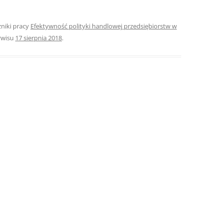
ROZDZIAŁY 
zniki pracy
Efektywność polityki handlowej przedsiębiorstw w
ZAKOŃCZEN
rwisu
17 sierpnia 2018
.
DYPLOMOW
BIBLIOGRAF
SPIS RYSUN
ZAŁĄCZNIK
PRZYPISY, 
TABELE, RY
OPRAWA PR
ILOŚĆ KOPII
RIALNY
OŚWIADCZE
KSIĄŻKI, K
EACJA