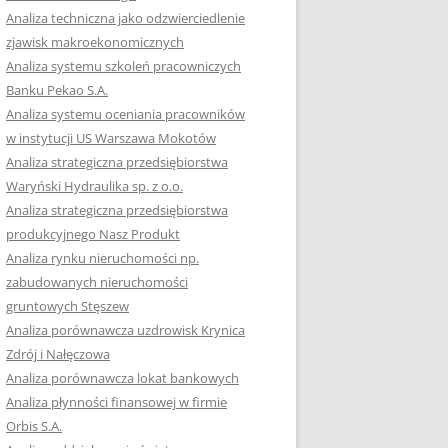
RACĘ DYPLOMOWĄ
Analiza techniczna jako odzwierciedlenie
zjawisk makroekonomicznych
OTOWAĆ SIĘ DO
Analiza systemu szkoleń pracowniczych
GZAMINU
Banku Pekao S.A.
EGO?
Analiza systemu oceniania pracowników
W PRACACH
w instytucji US Warszawa Mokotów
YCH
Analiza strategiczna przedsiębiorstwa
Waryński Hydraulika sp. z o.o.
OTOWAĆ SIĘ DO
Analiza strategiczna przedsiębiorstwa
ACY DYPLOMOWEJ
produkcyjnego Nasz Produkt
Analiza rynku nieruchomości np.
zabudowanych nieruchomości
gruntowych Stęszew
Analiza porównawcza uzdrowisk Krynica
Zdrój i Nałęczowa
Analiza porównawcza lokat bankowych
Analiza płynności finansowej w firmie
Orbis S.A.