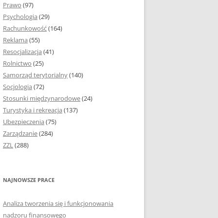
Prawo
(97)
I PODROZDZIAŁY
Psychologia
(29)
Rachunkowość
(164)
IE PRACY
Reklama
(55)
EJ
Resocjalizacja
(41)
Rolnictwo
(25)
IA
Samorząd terytorialny
(140)
KÓW, TABEL I
Socjologia
(72)
ÓW
Stosunki międzynarodowe
(24)
Turystyka i rekreacja
(137)
CYTATY
Ubezpieczenia
(75)
Zarządzanie
(284)
SUNKI ORAZ WYKRESY
ZZL
(288)
ACY DYPLOMOWEJ I
NAJNOWSZE PRACE
NIE AUTORA PRACY
Analiza tworzenia się i funkcjonowania
TÓRE POMOGĄ CI
nadzoru finansowego