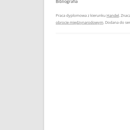
Bibliografia
PEDAGOGIKA
Praca dyplomowa z kierunku
Handel
. Znac
POLITOLOGIA
obrocie międzynarodowym
. Dodana do se
PRAWO
PSYCHOLOGIA
RACHUNKOWOŚĆ
REKLAMA
RESOCJALIZACJA
ROLNICTWO
SAMORZĄD TERYTO
SOCJOLOGIA
TURYSTYKA I REKR