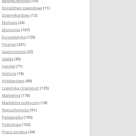
Bezpieczeństwo
(55)
 I ROZMIAR PRACY
Doradztwo zawodowe
(11)
EJ
Dziennikarstwo
(12)
PRACY DYPLOMOWEJ –
Ekologia
(24)
IA, NUMEROWANIE
Ekonomia
(167)
Europeistyka
(129)
MARGINESY I
Finanse
(241)
STRON
Gastronomia
(22)
Giełda
(39)
 AKAPITU W PRACY
Handel
(71)
EJ
Historia
(18)
Y DYPLOMOWEJ
Hotelarstwo
(49)
Logistyka i transport
(135)
TUŁOWA PRACY
Marketing
(176)
EJ
Marketing polityczny
(18)
Nieruchomości
(91)
I W PRACY
Pedagogika
(195)
EJ
Politologia
(102)
Praca socjalna
(34)
CY DYPLOMOWEJ