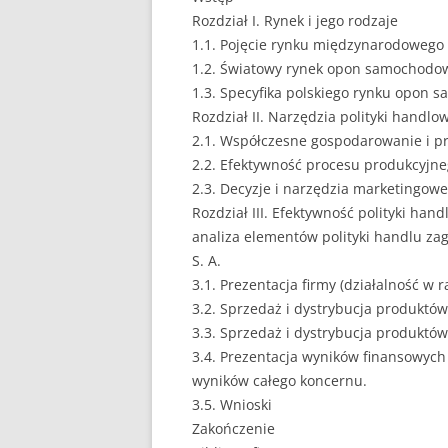
Rozdział I. Rynek i jego rodzaje
EUROPEISTYKA
1.1. Pojęcie rynku międzynarodowego
1.2. Światowy rynek opon samochodo
FINANSE
1.3. Specyfika polskiego rynku opon
GASTRONOMIA
Rozdział II. Narzędzia polityki handlo
2.1. Współczesne gospodarowanie i p
GIEŁDA
2.2. Efektywność procesu produkcyjn
2.3. Decyzje i narzędzia marketingo
HANDEL
Rozdział III. Efektywność polityki h
analiza elementów polityki handlu za
HISTORIA
S. A.
HOTELARSTWO
3.1. Prezentacja firmy (działalność 
3.2. Sprzedaż i dystrybucja produktó
LOGISTYKA I TRAN
3.3. Sprzedaż i dystrybucja produkt
3.4. Prezentacja wyników finansowych 
MARKETING
wyników całego koncernu.
MARKETING POLIT
3.5. Wnioski
Zakończenie
NIERUCHOMOŚCI