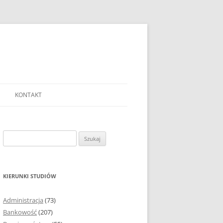
KONTAKT
Ć TEMAT PRACY
EJ?
Szukaj:
AĆ I OPRACOWYWAĆ
 DO PRACY
EJ?
KIERUNKI STUDIÓW
RÓDEŁ
Administracja
(73)
FICZNYCH
Bankowość
(207)