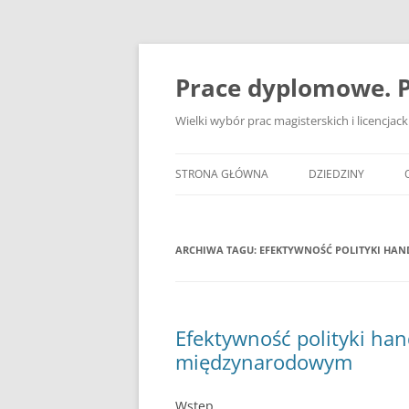
Przejdź
do
treści
Prace dyplomowe. P
Wielki wybór prac magisterskich i licencja
STRONA GŁÓWNA
DZIEDZINY
ADMINISTRACJA
ARCHIWA TAGU:
EFEKTYWNOŚĆ POLITYKI HA
BANKOWOŚĆ
BEZPIECZEŃSTWO
DZIENNIKARSTWO
Efektywność polityki han
międzynarodowym
EKOLOGIA
EKONOMIA
Wstęp