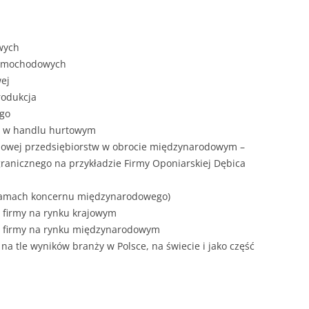
ZAWARTOŚĆ
DYPLOMOW
wych
ESTETYKA 
 samochodowych
WYRÓŻNIEN
wej
CZCIONKA, 
rodukcja
WIELKOŚĆ 
ego
we w handlu hurtowym
STRUKTURA
andlowej przedsiębiorstw w obrocie międzynarodowym –
DYPLOMOW
granicznego na przykładzie Firmy Oponiarskiej Dębica
STYL PRAC
w ramach koncernu międzynarodowego)
STRONA TY
w firmy na rynku krajowym
SPORT
DYPLOMOW
ów firmy na rynku międzynarodowym
na tle wyników branży w Polsce, na świecie i jako część
SPIS TREŚC
DYPLOMOW
YCZNY
WSTĘP PRA