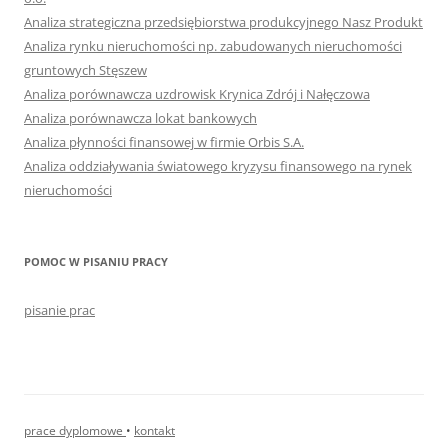
Analiza strategiczna przedsiębiorstwa produkcyjnego Nasz Produkt
Analiza rynku nieruchomości np. zabudowanych nieruchomości
gruntowych Stęszew
Analiza porównawcza uzdrowisk Krynica Zdrój i Nałęczowa
Analiza porównawcza lokat bankowych
Analiza płynności finansowej w firmie Orbis S.A.
Analiza oddziaływania światowego kryzysu finansowego na rynek
nieruchomości
POMOC W PISANIU PRACY
pisanie prac
prace dyplomowe
•
kontakt