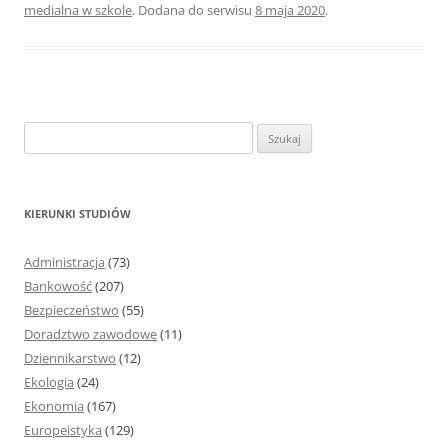
medialna w szkole
. Dodana do serwisu
8 maja 2020
.
S
z
u
k
KIERUNKI STUDIÓW
a
j
Administracja
(73)
:
Bankowość
(207)
Bezpieczeństwo
(55)
Doradztwo zawodowe
(11)
Dziennikarstwo
(12)
Ekologia
(24)
Ekonomia
(167)
Europeistyka
(129)