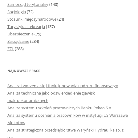
Samorząd terytorialny
(140)
Socjologia
(72)
Stosunki międzynarodowe
(24)
Turystyka i rekreacja
(137)
Ubezpieczenia
(75)
Zarządzanie
(284)
ZZL
(288)
NAJNOWSZE PRACE
Analiza tworzenia się i funkcjonowania nadzoru finansowego
Analiza techniczna jako odzwierciedlenie zjawisk
makroekonomicznych
Analiza systemu szkoleń pracowniczych Banku Pekao S.A.
Analiza systemu oceniania pracowników w instytucji US Warszawa
Mokotów
Analiza strategiczna przedsiębiorstwa Waryński Hydraulika sp. z
o.o.