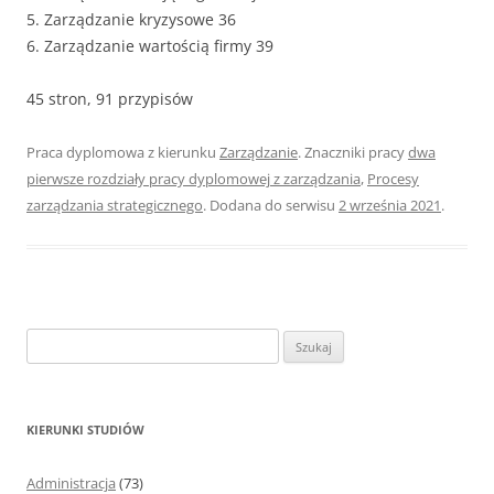
5. Zarządzanie kryzysowe 36
6. Zarządzanie wartością firmy 39
45 stron, 91 przypisów
Praca dyplomowa z kierunku
Zarządzanie
. Znaczniki pracy
dwa
pierwsze rozdziały pracy dyplomowej z zarządzania
,
Procesy
zarządzania strategicznego
. Dodana do serwisu
2 września 2021
.
S
z
u
k
KIERUNKI STUDIÓW
a
j
Administracja
(73)