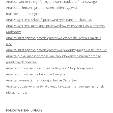
Analiza tworzenia się i funkcjonowania nadzoru finansowego
Analiza techniczna jako odzwierciedlenie zjawisk
makroekonomicznych
Analiza systemu szkoleń pracowniczych Banku Pekao S.A.
Analiza systemu oceniania pracowników w instytucji US Warszawa
Mokotów
Analiza strategiczna przedsiębiorstwa Waryński Hydraulika sp. z
o.o.
Analiza strategiczna przedsiębiorstwa produkcyjnego Nasz Produkt
Analiza rynku nieruchomości np. zabudowanych nieruchomości
gruntowych Stęszew
Analiza porównawcza uzdrowisk Krynica Zdrój i Nałęczowa
Analiza porównawcza lokat bankowych
Analiza płynności finansowej w firmie Orbis S.A.
Analiza oddziaływania światowego kryzysu finansowego na rynek
nieruchomości
POMOC W PISANIU PRACY