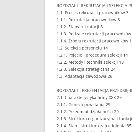
ROZDZIAŁ I. REKRUTACJA I SELEKCJ
EUROPEISTYKA
1.1. Proces rekrutacji pracowników 3
1.1.1. Rekrutacja pracowników 3
FINANSE
1.1.2. Etapy rekrutacji 8
1.1.3. Rodzaje rekrutacji pracowników
GASTRONOMIA
1.1.4. Źródła rekrutacji pracowników 
GIEŁDA
1.2. Selekcja personelu 14
1.2.1. Pojęcie i procedura selekcji 14
HANDEL
1.2.2. Metody i techniki selekcji 18
1.2.3. Selekcja strategiczna 24
HISTORIA
1.3. Adaptacja zawodowa 26
HOTELARSTWO
ROZDZIAŁ II. PREZENTACJA PRZEDSIĘ
LOGISTYKA I TRAN
2.1. Charakterystyka firmy XXX 29
2.1.1. Geneza powstania 29
MARKETING
2.1.2. Przedmiot działalności 29
MARKETING POLIT
2.1.3. Struktura organizacyjna i funkc
2.1.4. Stan i struktura zatrudnienia 35
NIERUCHOMOŚCI