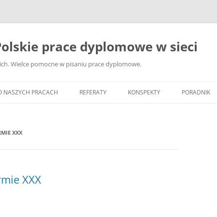
olskie prace dyplomowe w sieci
ckich. Wielce pomocne w pisaniu prace dyplomowe.
O NASZYCH PRACACH
REFERATY
KONSPEKTY
PORADNIK
JAK WYBRA
DYPLOMOW
MIE XXX
JAK ZBIER
MATERIAŁY
DYPLOMOW
rmie XXX
ANALIZA Ź
BIBLIOGRA