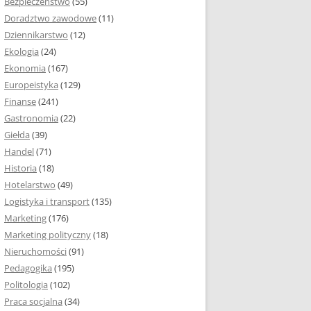
Bezpieczeństwo
(55)
 I ROZMIAR PRACY
Doradztwo zawodowe
(11)
EJ
Dziennikarstwo
(12)
PRACY DYPLOMOWEJ –
Ekologia
(24)
IA, NUMEROWANIE
Ekonomia
(167)
Europeistyka
(129)
MARGINESY I
Finanse
(241)
STRON
Gastronomia
(22)
Giełda
(39)
 AKAPITU W PRACY
Handel
(71)
EJ
Historia
(18)
Y DYPLOMOWEJ
Hotelarstwo
(49)
Logistyka i transport
(135)
TUŁOWA PRACY
Marketing
(176)
EJ
Marketing polityczny
(18)
Nieruchomości
(91)
I W PRACY
Pedagogika
(195)
EJ
Politologia
(102)
Praca socjalna
(34)
CY DYPLOMOWEJ