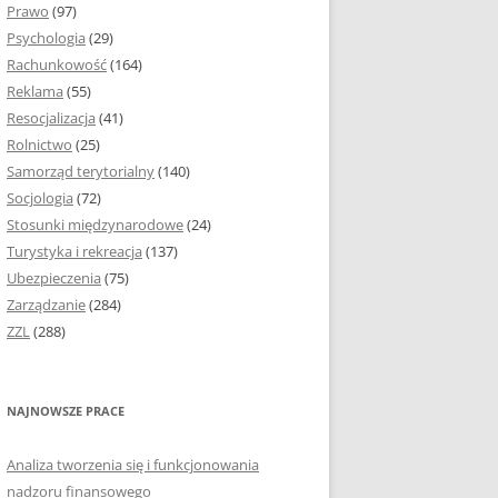
Prawo
(97)
I PODROZDZIAŁY
Psychologia
(29)
Rachunkowość
(164)
IE PRACY
Reklama
(55)
EJ
Resocjalizacja
(41)
Rolnictwo
(25)
IA
Samorząd terytorialny
(140)
KÓW, TABEL I
Socjologia
(72)
ÓW
Stosunki międzynarodowe
(24)
Turystyka i rekreacja
(137)
CYTATY
Ubezpieczenia
(75)
Zarządzanie
(284)
SUNKI ORAZ WYKRESY
ZZL
(288)
ACY DYPLOMOWEJ I
NAJNOWSZE PRACE
NIE AUTORA PRACY
Analiza tworzenia się i funkcjonowania
TÓRE POMOGĄ CI
nadzoru finansowego