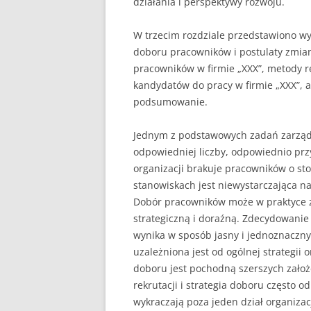
działania i perspektywy rozwoju.
W trzecim rozdziale przedstawiono wy
doboru pracowników i postulaty zmian,
pracowników w firmie „XXX”, metody re
kandydatów do pracy w firmie „XXX”, 
podsumowanie.
Jednym z podstawowych zadań zarządz
odpowiedniej liczby, odpowiednio pr
organizacji brakuje pracowników o st
stanowiskach jest niewystarczająca na
Dobór pracowników może w praktyce 
stra­tegiczną i doraźną. Zdecydowanie 
wynika w sposób jasny i jednoznaczny z
uzależniona jest od ogólnej strategii 
doboru jest pochodną szerszych założe
rekrutacji i strategia doboru często o
wykraczają poza jeden dział organizacj