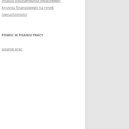
Analiza oddziaływania światowego
kryzysu finansowego na rynek
nieruchomości
POMOC W PISANIU PRACY
pisanie prac