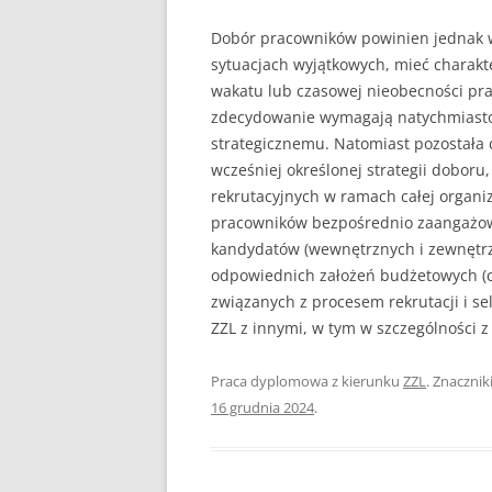
Dobór pracowników powinien jednak w 
sytuacjach wyjątkowych, mieć charakt
wakatu lub czasowej nieobecności pr
zdecydowanie wymagają natychmiastow
strategicznemu. Natomiast pozostała 
wcześniej określonej strategii dobor
rekrutacyjnych w ramach całej organiza
pracowników bezpośred­nio zaangażowan
kandyda­tów (wewnętrznych i zewnętrz
odpowiednich założeń budżetowych (c
związanych z procesem rekrutacji i sel
ZZL z innymi, w tym w szczególno­ści 
Praca dyplomowa z kierunku
ZZL
. Znacznik
16 grudnia 2024
.