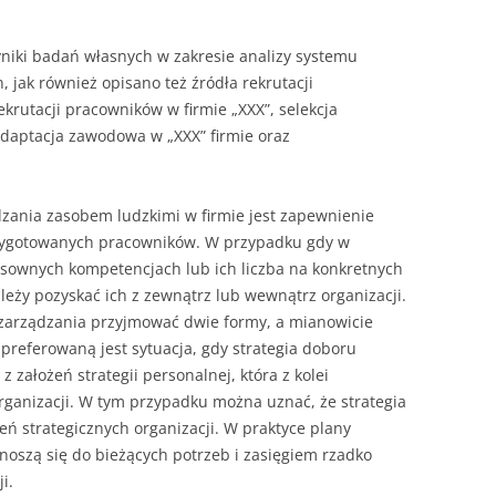
niki badań własnych w zakresie analizy systemu
 jak również opisano też źródła rekrutacji
krutacji pracowników w firmie „XXX”, selekcja
adaptacja zawodowa w „XXX” firmie oraz
ania zasobem ludzkimi w firmie jest zapew­nienie
zygotowanych pracowników. W przy­padku gdy w
osownych kompetencjach lub ich liczba na konkretnych
leży pozyskać ich z zewnątrz lub wewnątrz organizacji.
zarządzania przyjmować dwie formy, a mianowicie
preferowaną jest sytuacja, gdy strategia dobo­ru
 założeń strategii personalnej, która z kolei
organizacji. W tym przypadku moż­na uznać, że strategia
ń strategicznych or­ganizacji. W praktyce plany
dnoszą się do bieżących potrzeb i zasięgiem rzadko
i.