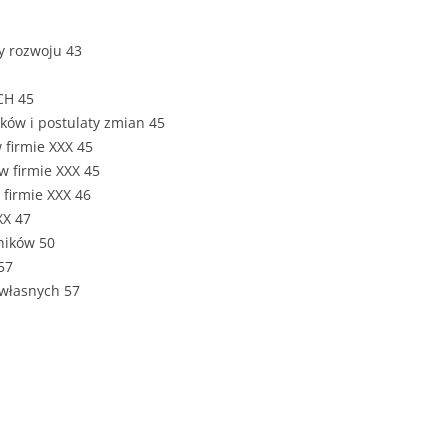
ROZDZIAŁY 
wy rozwoju 43
ZAKOŃCZEN
DYPLOMOW
CH 45
ków i postulaty zmian 45
BIBLIOGRAF
 firmie XXX 45
w firmie XXX 45
SPIS RYSUN
 firmie XXX 46
ZAŁĄCZNIK
XX 47
PRZYPISY, 
ników 50
57
TABELE, RY
własnych 57
OPRAWA PR
ILOŚĆ KOPII
RIALNY
OŚWIADCZE
KSIĄŻKI, K
EACJA