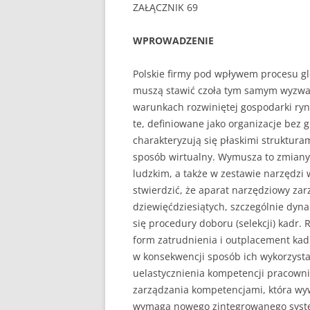
ZAŁĄCZNIK 69
UBEZPIECZENIA
WPROWADZENIE
ZARZĄDZANIE
Polskie firmy pod wpływem procesu glob
ZZL
muszą stawić czoła tym samym wyzwani
warunkach rozwiniętej gospodarki ryn
te, definiowane jako organizacje bez g
charakteryzują się płaskimi struk­tur
sposób wirtualny. Wymu­sza to zmia
ludzkim, a także w zestawie narzędzi
stwierdzić, że aparat narzędziowy zar
dziewięćdziesiątych, szczególnie dyna
się procedury doboru (selekcji) kadr. 
form zatrudnienia i outplacement kadr
w konsekwencji sposób ich wyko­rzyst
uelastycznienia kompetencji pracowni
zarządzania kompeten­cjami, która wy
wymaga nowego zintegrowanego syste