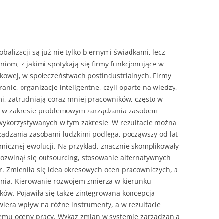
NAPISAĆ P
JAK PRZYG
USTNEGO E
DYPLOMOW
alizacji są już nie tylko biernymi świad­kami, lecz
om, z jakimi spotykają się fir­my funkcjonujące w
HIPOTEZY 
kowej, w społeczeń­stwach postindustrialnych. Firmy
DYPLOMOW
ranic, organizacje inteligentne, czyli oparte na wiedzy,
JAK PRZYG
ami, zatrudniają coraz mniej pracowników, często w
OBRONY PR
ny w zakresie problemowym zarządzania zasobem
 wykorzystywanych w tym zakresie. W rezultacie można
ządzania zasobami ludzkimi podlega, począ­wszy od lat
micznej ewolucji. Na przykład, znacznie skomplikowały
Rozwinął się outso­urcing, stosowanie alternatywnych
. Zmieni­ła się idea okresowych ocen pracowniczych, a
ania. Kierowanie rozwojem zmierza w kierunku
ków. Pojawiła się także zintegrowana koncepcja
wiera wpływ na różne instrumenty, a w rezultacie
mu oceny pracy. Wykaz zmian w systemie zarządzania