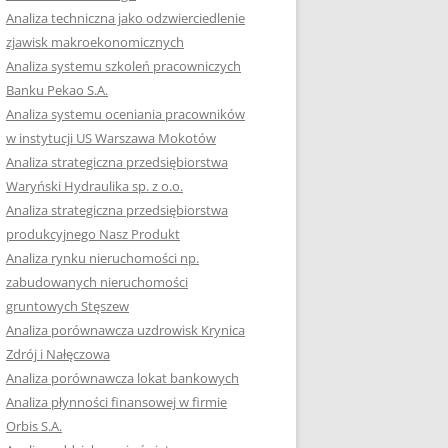
RACĘ DYPLOMOWĄ
Analiza techniczna jako odzwierciedlenie
zjawisk makroekonomicznych
OTOWAĆ SIĘ DO
Analiza systemu szkoleń pracowniczych
GZAMINU
Banku Pekao S.A.
EGO?
Analiza systemu oceniania pracowników
W PRACACH
w instytucji US Warszawa Mokotów
YCH
Analiza strategiczna przedsiębiorstwa
Waryński Hydraulika sp. z o.o.
OTOWAĆ SIĘ DO
Analiza strategiczna przedsiębiorstwa
ACY DYPLOMOWEJ
produkcyjnego Nasz Produkt
Analiza rynku nieruchomości np.
zabudowanych nieruchomości
gruntowych Stęszew
Analiza porównawcza uzdrowisk Krynica
Zdrój i Nałęczowa
Analiza porównawcza lokat bankowych
Analiza płynności finansowej w firmie
Orbis S.A.