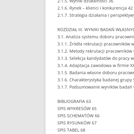
2.1.5. Wyniki działalności 36
2.1.6. Rynek – klienci i konkurencja 42
PEDAGOGIKA
2.1.7. Strategia działania i perspekty
POLITOLOGIA
ROZDZIAŁ III. WYNIKI BADAŃ WŁASNY
PRAWO
3.1. Analiza systemu doboru pracowni
3.1.1. Źródła rekrutacji pracowników w
PSYCHOLOGIA
3.1.2. Metody rekrutacji pracowników 
3.1.3. Selekcja kandydatów do pracy w
RACHUNKOWOŚĆ
3.1.4. Adaptacja zawodowa w firmie X
REKLAMA
3.1.5. Badania własne doboru pracow
3.1.6. Charakterystyka badanej grupy 
RESOCJALIZACJA
3.1.7. Podsumowanie wyników badań 
ROLNICTWO
BIBLIOGRAFIA 63
SPIS WYKRESÓW 65
SAMORZĄD TERYTO
SPIS SCHEMATÓW 66
SOCJOLOGIA
SPIS RYSUNKÓW 67
SPIS TABEL 68
TURYSTYKA I REKR