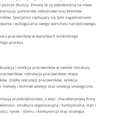
i jeszcze dłuższy. Zmiany te są odpowiedzią na nowe
onariuszy, partnerów, odbiorców) oraz klientów
ików. Specjaliści zajmujący się tymi zagadnieniami
zowania i wzbogacania swego warsztatu narzędziowego.
oboru pracowników w warunkach konkretnego
 tego procesu.
krutacja i selekcja pracowników w świetle literatury
i pracowników, rekrutacja pracowników, etapy
ików, źródła rekrutacji pracowników, selekcja
, metody i techniki selekcji oraz selekcja strategiczne.
ntacja przedsiębiorstwa, a więc: charakterystyka firmy
alności, struktura organizacyjna i funkcjonalna, stan i
ości, rynek – klienci i konkurencja oraz strategia