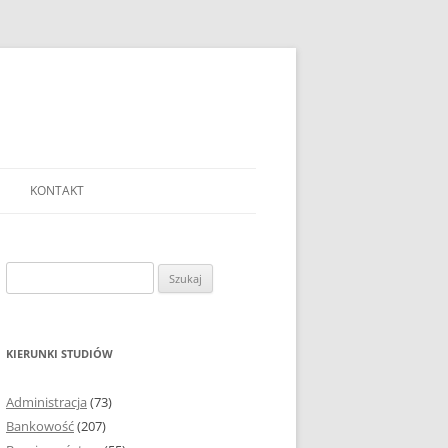
KONTAKT
Ć TEMAT PRACY
EJ?
Szukaj:
AĆ I OPRACOWYWAĆ
 DO PRACY
EJ?
KIERUNKI STUDIÓW
RÓDEŁ
Administracja
(73)
FICZNYCH
Bankowość
(207)