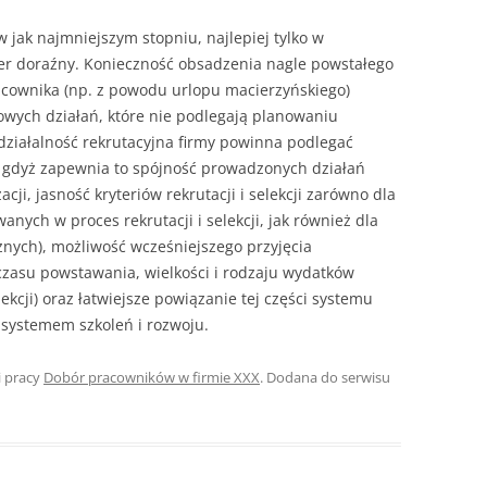
jak najmniejszym stopniu, najlepiej tyl­ko w
er doraźny. Konieczność obsadzenia nagle powstałego
acownika (np. z powodu urlopu macierzyńskiego)
ych działań, które nie podlegają planowaniu
działalność rekrutacyjna firmy powinna podlegać
u, gdyż zapewnia to spójność prowadzonych działań
cji, jasność kryteriów rekrutacji i selekcji zarówno dla
ych w proces rekrutacji i selekcji, jak również dla
nych), możliwość wcześniejszego przyjęcia
zasu powstawania, wielkości i rodzaju wydatków
ekcji) oraz łatwiejsze powiązanie tej części systemu
z systemem szkoleń i rozwoju.
i pracy
Dobór pracowników w firmie XXX
. Dodana do serwisu