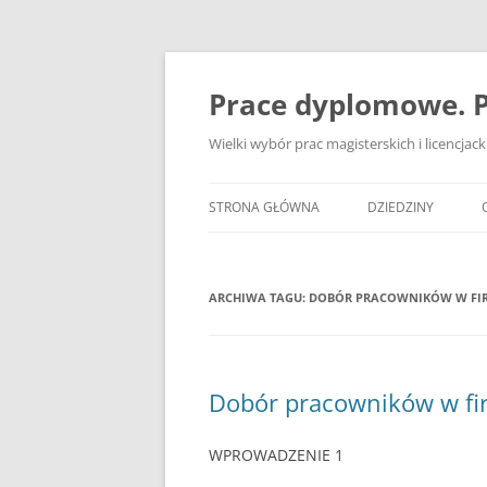
Przejdź
do
treści
Prace dyplomowe. P
Wielki wybór prac magisterskich i licencja
STRONA GŁÓWNA
DZIEDZINY
ADMINISTRACJA
ARCHIWA TAGU:
DOBÓR PRACOWNIKÓW W FIR
BANKOWOŚĆ
BEZPIECZEŃSTWO
DZIENNIKARSTWO
Dobór pracowników w fi
EKOLOGIA
WPROWADZENIE 1
EKONOMIA