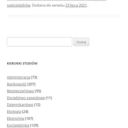
sześciolatków
. Dodana do serwisu
23 lipca 2021
.
S
z
u
k
KIERUNKI STUDIÓW
a
j
Administracja
(73)
:
Bankowość
(207)
Bezpieczeństwo
(55)
Doradztwo zawodowe
(11)
Dziennikarstwo
(12)
Ekologia
(24)
Ekonomia
(167)
Europeistyka
(129)