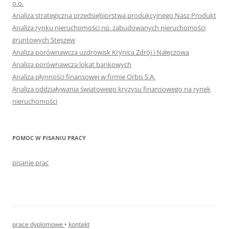
o.o.
Analiza strategiczna przedsiębiorstwa produkcyjnego Nasz Produkt
Analiza rynku nieruchomości np. zabudowanych nieruchomości
gruntowych Stęszew
Analiza porównawcza uzdrowisk Krynica Zdrój i Nałęczowa
Analiza porównawcza lokat bankowych
Analiza płynności finansowej w firmie Orbis S.A.
Analiza oddziaływania światowego kryzysu finansowego na rynek
nieruchomości
POMOC W PISANIU PRACY
pisanie prac
prace dyplomowe
•
kontakt