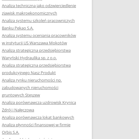
RACĘ DYPLOMOWĄ
Analiza techniczna jako odzwierciedlenie
zjawisk makroekonomicznych
OTOWAĆ SIĘ DO
Analiza systemu szkoleń pracowniczych
GZAMINU
Banku Pekao S.A.
EGO?
Analiza systemu oceniania pracowników
W PRACACH
w instytucji US Warszawa Mokotów
YCH
Analiza strategiczna przedsiębiorstwa
Waryński Hydraulika sp. z o.o.
OTOWAĆ SIĘ DO
Analiza strategiczna przedsiębiorstwa
ACY DYPLOMOWEJ
produkcyjnego Nasz Produkt
Analiza rynku nieruchomości np.
zabudowanych nieruchomości
gruntowych Stęszew
Analiza porównawcza uzdrowisk Krynica
Zdrój i Nałęczowa
Analiza porównawcza lokat bankowych
Analiza płynności finansowej w firmie
Orbis S.A.