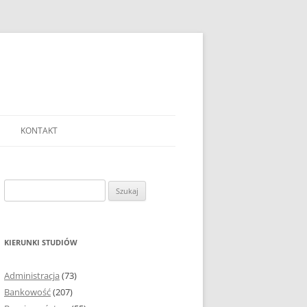
KONTAKT
Ć TEMAT PRACY
EJ?
Szukaj:
AĆ I OPRACOWYWAĆ
 DO PRACY
EJ?
KIERUNKI STUDIÓW
RÓDEŁ
Administracja
(73)
FICZNYCH
Bankowość
(207)