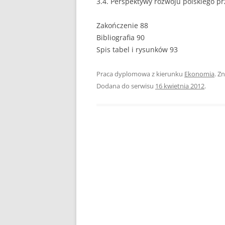
3.4. Perspektywy rozwoju polskiego pr
PEDAGOGIKA
Zakończenie 88
Bibliografia 90
POLITOLOGIA
Spis tabel i rysunków 93
PRAWO
Praca dyplomowa z kierunku
Ekonomia
. Z
PSYCHOLOGIA
Dodana do serwisu
16 kwietnia 2012
.
RACHUNKOWOŚĆ
REKLAMA
RESOCJALIZACJA
ROLNICTWO
SAMORZĄD TERYTO
SOCJOLOGIA
TURYSTYKA I REKR