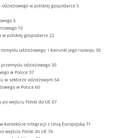
ZAWARTOŚĆ
u odzieżowego w polskiej gospodarce 5
DYPLOMOW
żowego 5
ESTETYKA 
ieżowego 10
WYRÓŻNIEN
 w polskiej gospodarce 22
CZCIONKA, 
WIELKOŚĆ 
przemysłu odzieżowego i kierunki jego rozwoju 30
STRUKTURA
w przemysłu odzieżowego 30
DYPLOMOW
wego w Polsce 37
rtu w sektorze odzieżowym 54
STYL PRAC
eżowego w Polsce 60
STRONA TY
SPORT
y po wejściu Polski do UE 67
DYPLOMOW
SPIS TREŚC
DYPLOMOW
YCZNY
w kontekście integracji z Unią Europejską 71
o wejściu Polski do UE 76
WSTĘP PRA