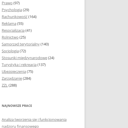
Prawo
(97)
I PODROZDZIAŁY
Psychologia
(29)
Rachunkowość
(164)
IE PRACY
Reklama
(55)
EJ
Resocjalizacja
(41)
Rolnictwo
(25)
IA
Samorząd terytorialny
(140)
KÓW, TABEL I
Socjologia
(72)
ÓW
Stosunki międzynarodowe
(24)
Turystyka i rekreacja
(137)
CYTATY
Ubezpieczenia
(75)
Zarządzanie
(284)
SUNKI ORAZ WYKRESY
ZZL
(288)
ACY DYPLOMOWEJ I
NAJNOWSZE PRACE
NIE AUTORA PRACY
Analiza tworzenia się i funkcjonowania
TÓRE POMOGĄ CI
nadzoru finansowego