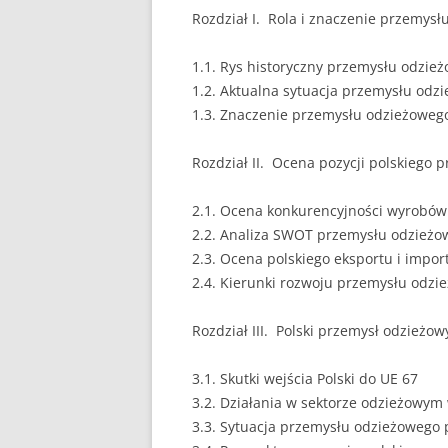
Rozdział I. Rola i znaczenie przemysł
EUROPEISTYKA
1.1. Rys historyczny przemysłu odzie
FINANSE
1.2. Aktualna sytuacja przemysłu odz
1.3. Znaczenie przemysłu odzieżowego
GASTRONOMIA
GIEŁDA
Rozdział II. Ocena pozycji polskiego 
HANDEL
2.1. Ocena konkurencyjności wyrobó
2.2. Analiza SWOT przemysłu odzieżo
HISTORIA
2.3. Ocena polskiego eksportu i impo
HOTELARSTWO
2.4. Kierunki rozwoju przemysłu odzi
LOGISTYKA I TRAN
Rozdział III. Polski przemysł odzieżow
MARKETING
3.1. Skutki wejścia Polski do UE 67
MARKETING POLIT
3.2. Działania w sektorze odzieżowym 
3.3. Sytuacja przemysłu odzieżowego p
NIERUCHOMOŚCI