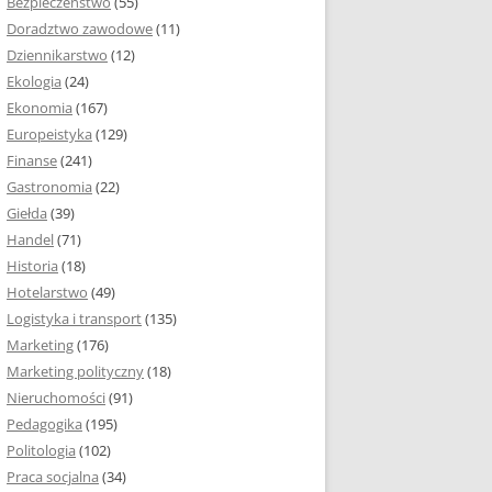
Bezpieczeństwo
(55)
 I ROZMIAR PRACY
Doradztwo zawodowe
(11)
EJ
Dziennikarstwo
(12)
PRACY DYPLOMOWEJ –
Ekologia
(24)
IA, NUMEROWANIE
Ekonomia
(167)
Europeistyka
(129)
MARGINESY I
Finanse
(241)
STRON
Gastronomia
(22)
Giełda
(39)
 AKAPITU W PRACY
Handel
(71)
EJ
Historia
(18)
Y DYPLOMOWEJ
Hotelarstwo
(49)
Logistyka i transport
(135)
TUŁOWA PRACY
Marketing
(176)
EJ
Marketing polityczny
(18)
Nieruchomości
(91)
I W PRACY
Pedagogika
(195)
EJ
Politologia
(102)
Praca socjalna
(34)
CY DYPLOMOWEJ