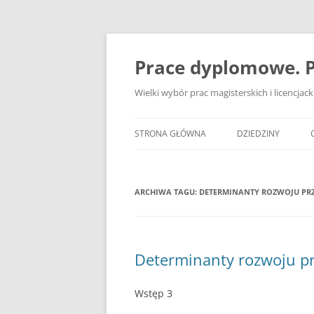
Przejdź
do
treści
Prace dyplomowe. P
Wielki wybór prac magisterskich i licencja
STRONA GŁÓWNA
DZIEDZINY
ADMINISTRACJA
ARCHIWA TAGU:
DETERMINANTY ROZWOJU PR
BANKOWOŚĆ
BEZPIECZEŃSTWO
DZIENNIKARSTWO
Determinanty rozwoju p
EKOLOGIA
Wstęp 3
EKONOMIA