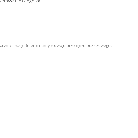
zemysłu lekkiego 78
ROZDZIAŁY 
ZAKOŃCZEN
DYPLOMOW
BIBLIOGRAF
naczniki pracy
Determinanty rozwoju przemysłu odzieżowego
.
SPIS RYSUN
ZAŁĄCZNIK
PRZYPISY, 
TABELE, RY
OPRAWA PR
ILOŚĆ KOPII
RIALNY
OŚWIADCZE
KSIĄŻKI, K
EACJA