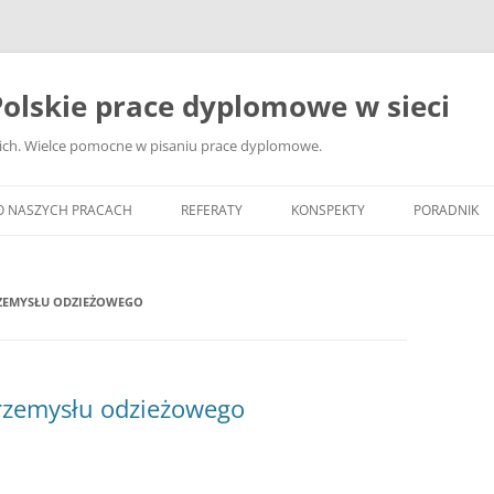
olskie prace dyplomowe w sieci
ckich. Wielce pomocne w pisaniu prace dyplomowe.
O NASZYCH PRACACH
REFERATY
KONSPEKTY
PORADNIK
JAK WYBRA
DYPLOMOW
ZEMYSŁU ODZIEŻOWEGO
JAK ZBIER
MATERIAŁY
DYPLOMOW
rzemysłu odzieżowego
ANALIZA Ź
BIBLIOGRA