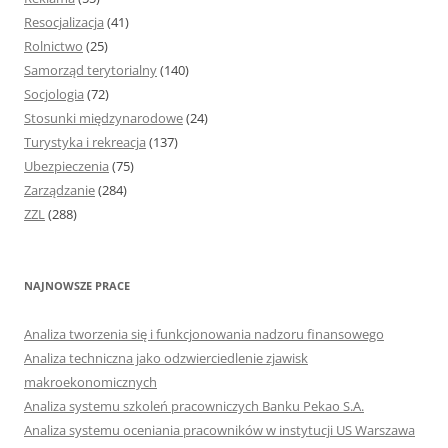
Resocjalizacja
(41)
Rolnictwo
(25)
Samorząd terytorialny
(140)
Socjologia
(72)
Stosunki międzynarodowe
(24)
Turystyka i rekreacja
(137)
Ubezpieczenia
(75)
Zarządzanie
(284)
ZZL
(288)
NAJNOWSZE PRACE
Analiza tworzenia się i funkcjonowania nadzoru finansowego
Analiza techniczna jako odzwierciedlenie zjawisk
makroekonomicznych
Analiza systemu szkoleń pracowniczych Banku Pekao S.A.
Analiza systemu oceniania pracowników w instytucji US Warszawa