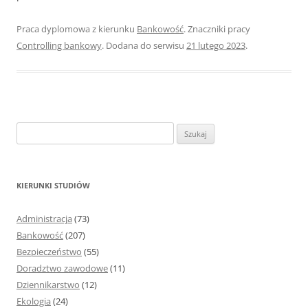
Praca dyplomowa z kierunku
Bankowość
. Znaczniki pracy
Controlling bankowy
. Dodana do serwisu
21 lutego 2023
.
S
z
u
k
KIERUNKI STUDIÓW
a
j
Administracja
(73)
:
Bankowość
(207)
Bezpieczeństwo
(55)
Doradztwo zawodowe
(11)
Dziennikarstwo
(12)
Ekologia
(24)