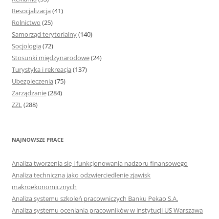
Resocjalizacja
(41)
Rolnictwo
(25)
Samorząd terytorialny
(140)
Socjologia
(72)
Stosunki międzynarodowe
(24)
Turystyka i rekreacja
(137)
Ubezpieczenia
(75)
Zarządzanie
(284)
ZZL
(288)
NAJNOWSZE PRACE
Analiza tworzenia się i funkcjonowania nadzoru finansowego
Analiza techniczna jako odzwierciedlenie zjawisk
makroekonomicznych
Analiza systemu szkoleń pracowniczych Banku Pekao S.A.
Analiza systemu oceniania pracowników w instytucji US Warszawa