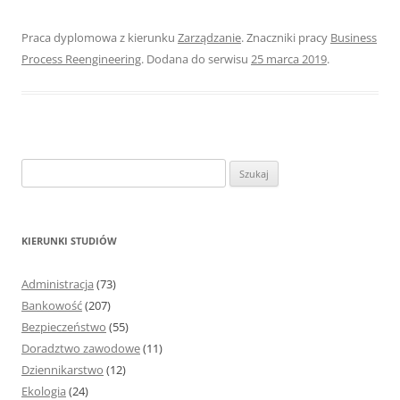
Praca dyplomowa z kierunku
Zarządzanie
. Znaczniki pracy
Business
Process Reengineering
. Dodana do serwisu
25 marca 2019
.
S
z
u
k
KIERUNKI STUDIÓW
a
j
Administracja
(73)
:
Bankowość
(207)
Bezpieczeństwo
(55)
Doradztwo zawodowe
(11)
Dziennikarstwo
(12)
Ekologia
(24)