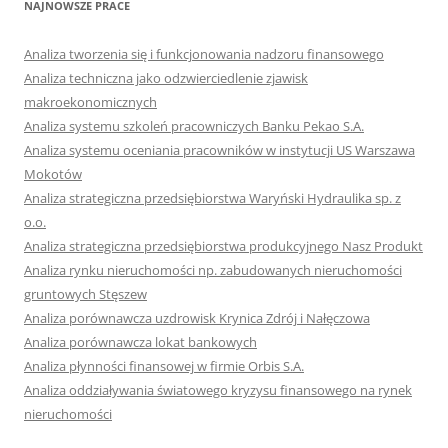
NAJNOWSZE PRACE
Analiza tworzenia się i funkcjonowania nadzoru finansowego
Analiza techniczna jako odzwierciedlenie zjawisk
makroekonomicznych
Analiza systemu szkoleń pracowniczych Banku Pekao S.A.
Analiza systemu oceniania pracowników w instytucji US Warszawa
Mokotów
Analiza strategiczna przedsiębiorstwa Waryński Hydraulika sp. z
o.o.
Analiza strategiczna przedsiębiorstwa produkcyjnego Nasz Produkt
Analiza rynku nieruchomości np. zabudowanych nieruchomości
gruntowych Stęszew
Analiza porównawcza uzdrowisk Krynica Zdrój i Nałęczowa
Analiza porównawcza lokat bankowych
Analiza płynności finansowej w firmie Orbis S.A.
Analiza oddziaływania światowego kryzysu finansowego na rynek
nieruchomości