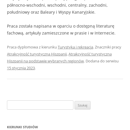
północno-wschodni, wschodni, centralny, zachodni,
południowy oraz Baleary i Wyspy Kanaryjskie.
Praca została napisana w oparciu o dostępną literaturę
fachową, artykuły zamieszczone w prasie i w Internecie.
Praca dyplomowa z kierunku
Turystyka i rekreacja
. Znaczniki pracy
Atrakcyjność turystyczna Hiszpanii
,
Atrakcyjność turystyczna
Hiszpanii na podstawie wybranych regionów
. Dodana do serwisu
15 stycznia 2023
.
S
z
u
k
KIERUNKI STUDIÓW