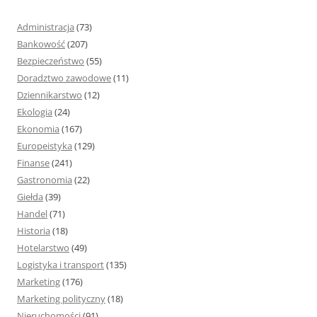
a
j
Administracja
(73)
:
Bankowość
(207)
Bezpieczeństwo
(55)
Doradztwo zawodowe
(11)
Dziennikarstwo
(12)
Ekologia
(24)
Ekonomia
(167)
Europeistyka
(129)
Finanse
(241)
Gastronomia
(22)
Giełda
(39)
Handel
(71)
Historia
(18)
Hotelarstwo
(49)
Logistyka i transport
(135)
Marketing
(176)
Marketing polityczny
(18)
Nieruchomości
(91)