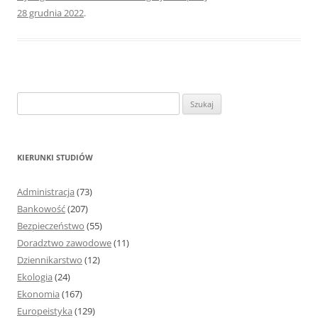
28 grudnia 2022
.
S
z
u
k
KIERUNKI STUDIÓW
a
j
Administracja
(73)
:
Bankowość
(207)
Bezpieczeństwo
(55)
Doradztwo zawodowe
(11)
Dziennikarstwo
(12)
Ekologia
(24)
Ekonomia
(167)
Europeistyka
(129)