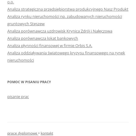
o.o.
Analiza strategiczna przedsiębiorstwa produkcyjnego Nasz Produkt
Analiza rynku nieruchomości np. zabudowanych nieruchomości
gruntowych Stęszew
Analiza porównawcza uzdrowisk Krynica Zdrój i Nałęczowa
Analiza porównawcza lokat bankowych
Analiza płynności finansowej w firmie Orbis S.A.
Analiza oddziaływania światowego kryzysu finansowego na rynek
nieruchomości
POMOC W PISANIU PRACY
pisanie prac
prace dyplomowe
•
kontakt