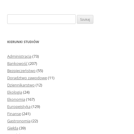
S
z
u
k
KIERUNKI STUDIÓW
a
j
Administracja
(73)
:
Bankowość
(207)
Bezpieczeństwo
(55)
Doradztwo zawodowe
(11)
Dziennikarstwo
(12)
Ekologia
(24)
Ekonomia
(167)
Europeistyka
(129)
Finanse
(241)
Gastronomia
(22)
Giełda
(39)