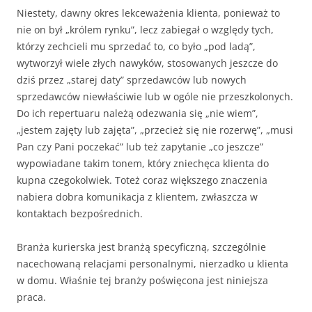
Niestety, dawny okres lekceważenia klienta, ponieważ to
nie on był „królem rynku”, lecz zabiegał o względy tych,
którzy zechcieli mu sprzedać to, co było „pod ladą”,
wytworzył wiele złych nawyków, stosowanych jeszcze do
dziś przez „starej daty” sprzedawców lub nowych
sprzedawców niewłaściwie lub w ogóle nie przeszkolonych.
Do ich repertuaru należą odezwania się „nie wiem”,
„jestem zajęty lub zajęta”, „przecież się nie rozerwę”, „musi
Pan czy Pani poczekać” lub też zapytanie „co jeszcze”
wypowiadane takim tonem, który zniechęca klienta do
kupna czegokolwiek. Toteż coraz większego znaczenia
nabiera dobra komunikacja z klientem, zwłaszcza w
kontaktach bezpośrednich.
Branża kurierska jest branżą specyficzną, szczególnie
nacechowaną relacjami personalnymi, nierzadko u klienta
w domu. Właśnie tej branży poświęcona jest niniejsza
praca.