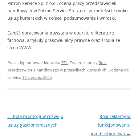
Patron Service Sp. z o.o., ocena pracy przedstawicieli
handlowych w Patron Service Sp. z o.o. w kontekście rynku
usług kurierskich w Polsce, podsumowanie i wnioski.
Całość opracowania powstała w oparciu o literaturę
fachową, artykuły prasowe, akty prawne oraz źródła ze
stron WWW.
Praca dyplomowa z kierunku
ZZL
. Znaczniki pracy
Rola
przedstawiciela handlowego w przesyłkach kurierskich
. Dodana do
serwisu
19 stycznia 2025
.
Nawigacja
←
Rola promocji w rozwoju
Rola reklamy w
wpisu
usług gastronomicznych
funkcjonowaniu
przedsiębiorstwa
→