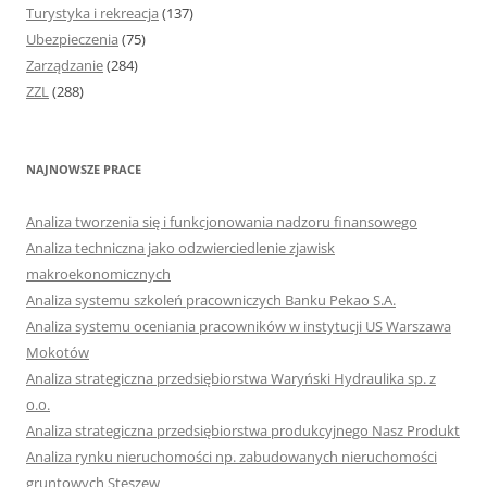
Turystyka i rekreacja
(137)
Ubezpieczenia
(75)
Zarządzanie
(284)
ZZL
(288)
NAJNOWSZE PRACE
Analiza tworzenia się i funkcjonowania nadzoru finansowego
Analiza techniczna jako odzwierciedlenie zjawisk
makroekonomicznych
Analiza systemu szkoleń pracowniczych Banku Pekao S.A.
Analiza systemu oceniania pracowników w instytucji US Warszawa
Mokotów
Analiza strategiczna przedsiębiorstwa Waryński Hydraulika sp. z
o.o.
Analiza strategiczna przedsiębiorstwa produkcyjnego Nasz Produkt
Analiza rynku nieruchomości np. zabudowanych nieruchomości
gruntowych Stęszew