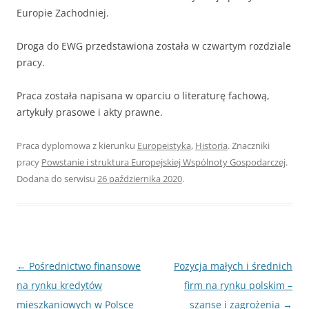
Europie Zachodniej.
Droga do EWG przedstawiona została w czwartym rozdziale
pracy.
Praca została napisana w oparciu o literaturę fachową,
artykuły prasowe i akty prawne.
Praca dyplomowa z kierunku
Europeistyka
,
Historia
. Znaczniki
pracy
Powstanie i struktura Europejskiej Wspólnoty Gospodarczej
.
Dodana do serwisu
26 października 2020
.
Nawigacja
←
Pośrednictwo finansowe
Pozycja małych i średnich
wpisu
na rynku kredytów
firm na rynku polskim –
mieszkaniowych w Polsce
szanse i zagrożenia
→