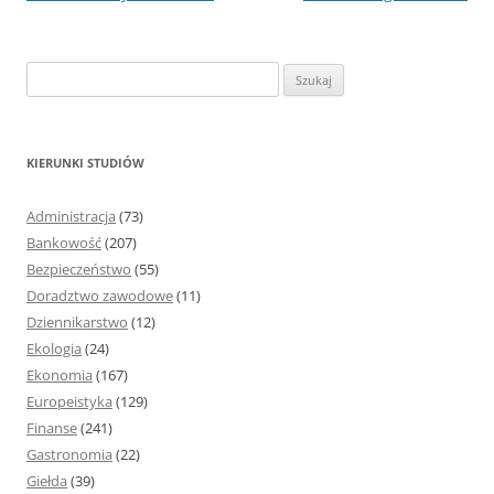
S
z
u
k
KIERUNKI STUDIÓW
a
j
Administracja
(73)
:
Bankowość
(207)
Bezpieczeństwo
(55)
Doradztwo zawodowe
(11)
Dziennikarstwo
(12)
Ekologia
(24)
Ekonomia
(167)
Europeistyka
(129)
Finanse
(241)
Gastronomia
(22)
Giełda
(39)