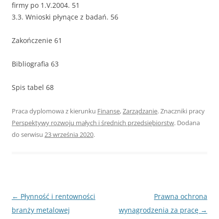
firmy po 1.V.2004. 51
3.3. Wnioski płynące z badań. 56
Zakończenie 61
Bibliografia 63
Spis tabel 68
Praca dyplomowa z kierunku
Finanse
,
Zarządzanie
. Znaczniki pracy
Perspektywy rozwoju małych i średnich przedsiębiorstw
. Dodana
do serwisu
23 września 2020
.
Nawigacja
←
Płynność i rentowności
Prawna ochrona
wpisu
branży metalowej
wynagrodzenia za pracę
→