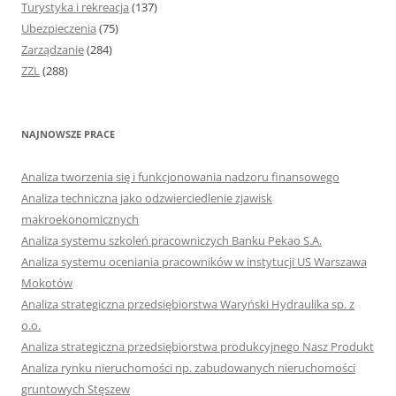
Turystyka i rekreacja
(137)
Ubezpieczenia
(75)
Zarządzanie
(284)
ZZL
(288)
NAJNOWSZE PRACE
Analiza tworzenia się i funkcjonowania nadzoru finansowego
Analiza techniczna jako odzwierciedlenie zjawisk
makroekonomicznych
Analiza systemu szkoleń pracowniczych Banku Pekao S.A.
Analiza systemu oceniania pracowników w instytucji US Warszawa
Mokotów
Analiza strategiczna przedsiębiorstwa Waryński Hydraulika sp. z
o.o.
Analiza strategiczna przedsiębiorstwa produkcyjnego Nasz Produkt
Analiza rynku nieruchomości np. zabudowanych nieruchomości
gruntowych Stęszew