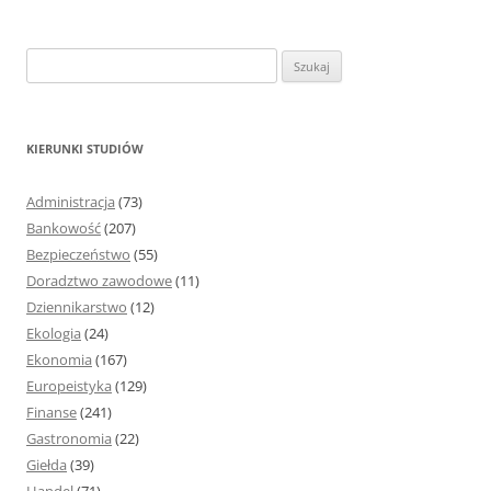
S
z
u
k
KIERUNKI STUDIÓW
a
j
Administracja
(73)
:
Bankowość
(207)
Bezpieczeństwo
(55)
Doradztwo zawodowe
(11)
Dziennikarstwo
(12)
Ekologia
(24)
Ekonomia
(167)
Europeistyka
(129)
Finanse
(241)
Gastronomia
(22)
Giełda
(39)