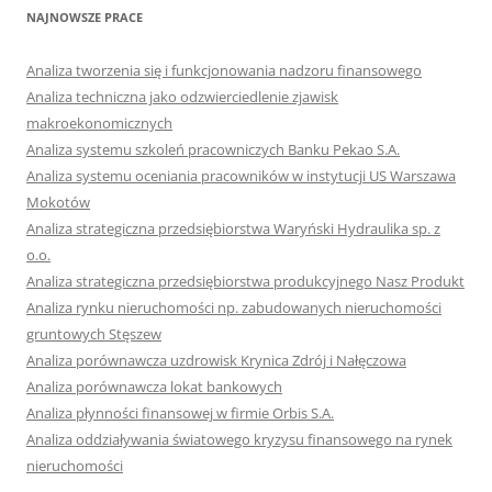
NAJNOWSZE PRACE
Analiza tworzenia się i funkcjonowania nadzoru finansowego
Analiza techniczna jako odzwierciedlenie zjawisk
makroekonomicznych
Analiza systemu szkoleń pracowniczych Banku Pekao S.A.
Analiza systemu oceniania pracowników w instytucji US Warszawa
Mokotów
Analiza strategiczna przedsiębiorstwa Waryński Hydraulika sp. z
o.o.
Analiza strategiczna przedsiębiorstwa produkcyjnego Nasz Produkt
Analiza rynku nieruchomości np. zabudowanych nieruchomości
gruntowych Stęszew
Analiza porównawcza uzdrowisk Krynica Zdrój i Nałęczowa
Analiza porównawcza lokat bankowych
Analiza płynności finansowej w firmie Orbis S.A.
Analiza oddziaływania światowego kryzysu finansowego na rynek
nieruchomości