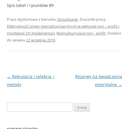
Spis tabel i rysunków 89
Praca dyplomowa z kierunku
Zarządzanie
. Znaczniki pracy
Efektywność zmian restrukturyzacyjnych w sektorze non – profit i
możliwość ich implementacj
,
Restrukturyzacja non - profit
. Dodana
do serwisu
22 września 2019
.
Nawigacja
←
Rekrutacja i selekcja –
Rezerwy na świadczenia
wpisu
metody
emerytalne
→
S
z
u
k
KIERUNKI STUDIÓW