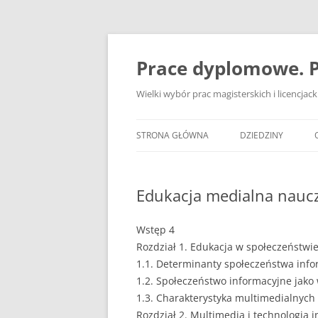
Przejdź
do
treści
Prace dyplomowe. P
Wielki wybór prac magisterskich i licencja
STRONA GŁÓWNA
DZIEDZINY
ADMINISTRACJA
Edukacja medialna naucz
BANKOWOŚĆ
BEZPIECZEŃSTWO
Wstęp 4
Rozdział 1. Edukacja w społeczeństwi
DZIENNIKARSTWO
1.1. Determinanty społeczeństwa inf
1.2. Społeczeństwo informacyjne jako
EKOLOGIA
1.3. Charakterystyka multimedialnych 
EKONOMIA
Rozdział 2. Multimedia i technologia