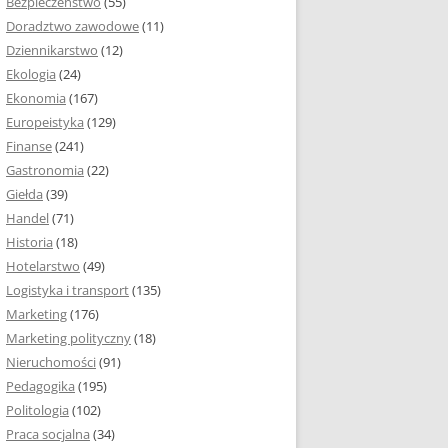
Bezpieczeństwo
(55)
 I ROZMIAR PRACY
Doradztwo zawodowe
(11)
EJ
Dziennikarstwo
(12)
PRACY DYPLOMOWEJ –
Ekologia
(24)
IA, NUMEROWANIE
Ekonomia
(167)
Europeistyka
(129)
MARGINESY I
Finanse
(241)
STRON
Gastronomia
(22)
Giełda
(39)
 AKAPITU W PRACY
Handel
(71)
EJ
Historia
(18)
Y DYPLOMOWEJ
Hotelarstwo
(49)
Logistyka i transport
(135)
TUŁOWA PRACY
Marketing
(176)
EJ
Marketing polityczny
(18)
Nieruchomości
(91)
I W PRACY
Pedagogika
(195)
EJ
Politologia
(102)
Praca socjalna
(34)
CY DYPLOMOWEJ