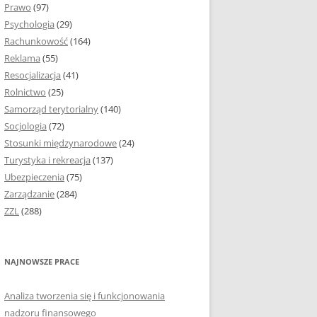
Prawo
(97)
I PODROZDZIAŁY
Psychologia
(29)
Rachunkowość
(164)
IE PRACY
Reklama
(55)
EJ
Resocjalizacja
(41)
Rolnictwo
(25)
IA
Samorząd terytorialny
(140)
KÓW, TABEL I
Socjologia
(72)
ÓW
Stosunki międzynarodowe
(24)
Turystyka i rekreacja
(137)
CYTATY
Ubezpieczenia
(75)
Zarządzanie
(284)
SUNKI ORAZ WYKRESY
ZZL
(288)
ACY DYPLOMOWEJ I
NAJNOWSZE PRACE
NIE AUTORA PRACY
Analiza tworzenia się i funkcjonowania
TÓRE POMOGĄ CI
nadzoru finansowego