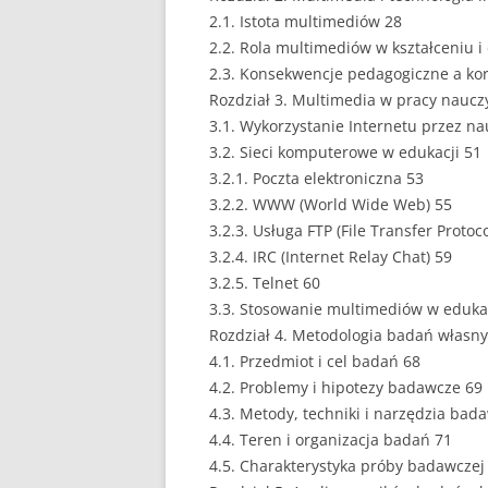
2.1. Istota multimediów 28
EUROPEISTYKA
2.2. Rola multimediów w kształceniu 
2.3. Konsekwencje pedagogiczne a ko
FINANSE
Rozdział 3. Multimedia w pracy nauczy
GASTRONOMIA
3.1. Wykorzystanie Internetu przez na
3.2. Sieci komputerowe w edukacji 51
GIEŁDA
3.2.1. Poczta elektroniczna 53
3.2.2. WWW (World Wide Web) 55
HANDEL
3.2.3. Usługa FTP (File Transfer Protoco
3.2.4. IRC (Internet Relay Chat) 59
HISTORIA
3.2.5. Telnet 60
HOTELARSTWO
3.3. Stosowanie multimediów w edukac
Rozdział 4. Metodologia badań własn
LOGISTYKA I TRAN
4.1. Przedmiot i cel badań 68
4.2. Problemy i hipotezy badawcze 69
MARKETING
4.3. Metody, techniki i narzędzia bad
MARKETING POLIT
4.4. Teren i organizacja badań 71
4.5. Charakterystyka próby badawczej
NIERUCHOMOŚCI