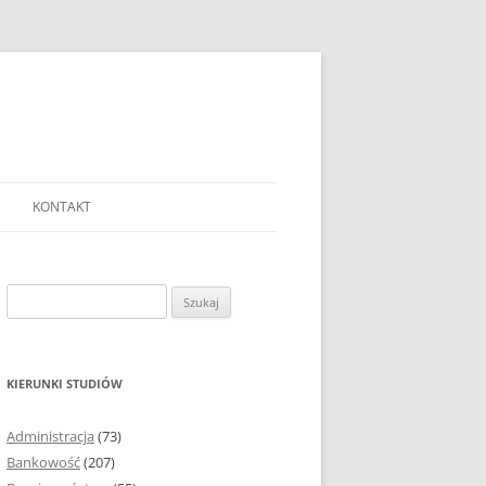
KONTAKT
Ć TEMAT PRACY
EJ?
Szukaj:
AĆ I OPRACOWYWAĆ
 DO PRACY
EJ?
KIERUNKI STUDIÓW
RÓDEŁ
Administracja
(73)
FICZNYCH
Bankowość
(207)