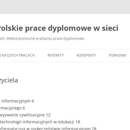
olskie prace dyplomowe w sieci
ckich. Wielce pomocne w pisaniu prace dyplomowe.
O NASZYCH PRACACH
REFERATY
KONSPEKTY
PORADNIK
JAK WYBRA
DYPLOMOW
yciela
JAK ZBIER
MATERIAŁY
e informacyjnym 6
DYPLOMOW
ormacyjnego 6
ANALIZA Ź
 wyzwanie cywilizacyjne 12
BIBLIOGRA
technologii informacyjnych w edukacji 18
 informatyczna w społeczeństwie informacyjnym 28