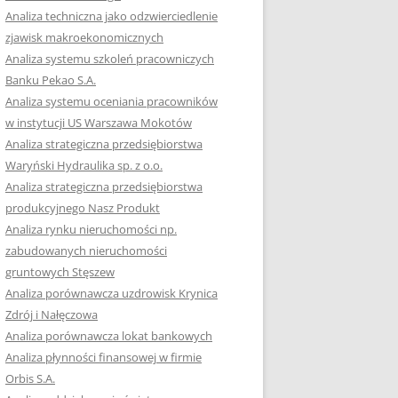
RACĘ DYPLOMOWĄ
Analiza techniczna jako odzwierciedlenie
zjawisk makroekonomicznych
OTOWAĆ SIĘ DO
Analiza systemu szkoleń pracowniczych
GZAMINU
Banku Pekao S.A.
EGO?
Analiza systemu oceniania pracowników
W PRACACH
w instytucji US Warszawa Mokotów
YCH
Analiza strategiczna przedsiębiorstwa
Waryński Hydraulika sp. z o.o.
OTOWAĆ SIĘ DO
Analiza strategiczna przedsiębiorstwa
ACY DYPLOMOWEJ
produkcyjnego Nasz Produkt
Analiza rynku nieruchomości np.
zabudowanych nieruchomości
gruntowych Stęszew
Analiza porównawcza uzdrowisk Krynica
Zdrój i Nałęczowa
Analiza porównawcza lokat bankowych
Analiza płynności finansowej w firmie
Orbis S.A.