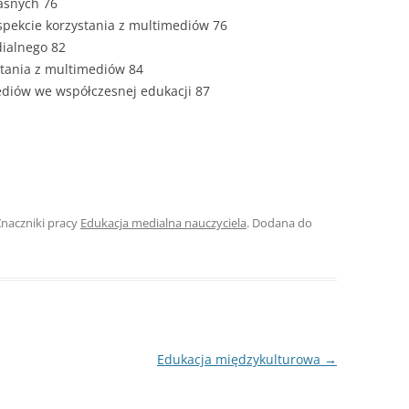
asnych 76
aspekcie korzystania z multimediów 76
ROZDZIAŁY 
dialnego 82
ZAKOŃCZEN
ystania z multimediów 84
DYPLOMOW
ediów we współczesnej edukacji 87
BIBLIOGRAF
SPIS RYSUN
ZAŁĄCZNIK
PRZYPISY, 
Znaczniki pracy
Edukacja medialna nauczyciela
. Dodana do
TABELE, RY
OPRAWA PR
ILOŚĆ KOPII
RIALNY
OŚWIADCZE
Edukacja międzykulturowa
→
KSIĄŻKI, K
EACJA