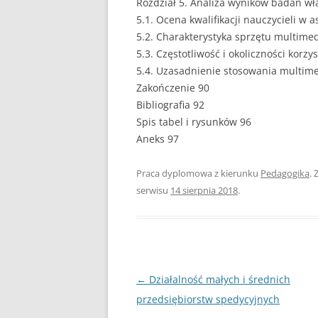
Rozdział 5. Analiza wyników badań wł
5.1. Ocena kwalifikacji nauczycieli w 
PEDAGOGIKA
5.2. Charakterystyka sprzętu multime
5.3. Częstotliwość i okoliczności korz
POLITOLOGIA
5.4. Uzasadnienie stosowania multim
PRAWO
Zakończenie 90
Bibliografia 92
PSYCHOLOGIA
Spis tabel i rysunków 96
Aneks 97
RACHUNKOWOŚĆ
REKLAMA
Praca dyplomowa z kierunku
Pedagogika
. 
serwisu
14 sierpnia 2018
.
RESOCJALIZACJA
ROLNICTWO
SAMORZĄD TERYTO
Nawigacja
←
Działalność małych i średnich
SOCJOLOGIA
wpisu
przedsiębiorstw spedycyjnych
TURYSTYKA I REKR