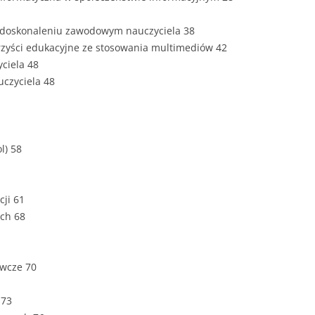
ZAWARTOŚĆ
DYPLOMOW
i doskonaleniu zawodowym nauczyciela 38
rzyści edukacyjne ze stosowania multimediów 42
ESTETYKA 
ciela 48
WYRÓŻNIEN
uczyciela 48
CZCIONKA, 
WIELKOŚĆ 
STRUKTURA
l) 58
DYPLOMOW
STYL PRAC
ji 61
STRONA TY
ych 68
SPORT
DYPLOMOW
SPIS TREŚC
awcze 70
DYPLOMOW
YCZNY
 73
WSTĘP PRA