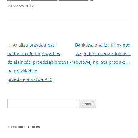
28 marca 2012
.
Nawigacja
←
Analiza przydatności
Bankowa analiza firmy pod
wpisu
badań marketingowych w
względem oceny zdolności
działalności przedsiębiorstwa
kredytowej np. Stalprodukt
→
na przykładzie
przedsiębiorstwa PTC
S
z
u
k
KIERUNKI STUDIÓW
a