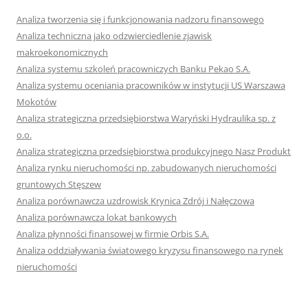
Analiza tworzenia się i funkcjonowania nadzoru finansowego
Analiza techniczna jako odzwierciedlenie zjawisk
makroekonomicznych
Analiza systemu szkoleń pracowniczych Banku Pekao S.A.
Analiza systemu oceniania pracowników w instytucji US Warszawa
Mokotów
Analiza strategiczna przedsiębiorstwa Waryński Hydraulika sp. z
o.o.
Analiza strategiczna przedsiębiorstwa produkcyjnego Nasz Produkt
Analiza rynku nieruchomości np. zabudowanych nieruchomości
gruntowych Stęszew
Analiza porównawcza uzdrowisk Krynica Zdrój i Nałęczowa
Analiza porównawcza lokat bankowych
Analiza płynności finansowej w firmie Orbis S.A.
Analiza oddziaływania światowego kryzysu finansowego na rynek
nieruchomości