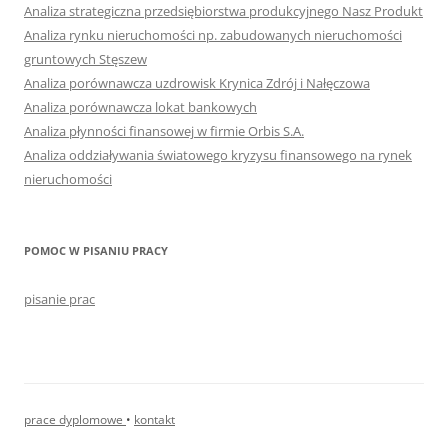
Analiza strategiczna przedsiębiorstwa produkcyjnego Nasz Produkt
Analiza rynku nieruchomości np. zabudowanych nieruchomości
gruntowych Stęszew
Analiza porównawcza uzdrowisk Krynica Zdrój i Nałęczowa
Analiza porównawcza lokat bankowych
Analiza płynności finansowej w firmie Orbis S.A.
Analiza oddziaływania światowego kryzysu finansowego na rynek
nieruchomości
POMOC W PISANIU PRACY
pisanie prac
prace dyplomowe
•
kontakt