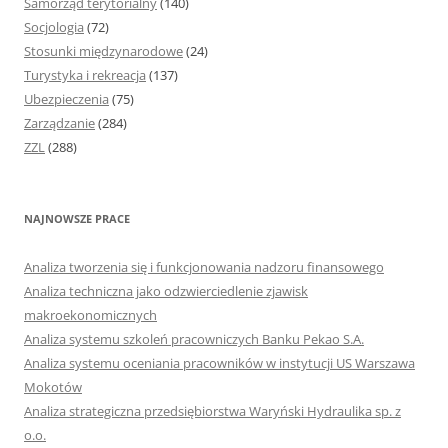
Samorząd terytorialny
(140)
Socjologia
(72)
Stosunki międzynarodowe
(24)
Turystyka i rekreacja
(137)
Ubezpieczenia
(75)
Zarządzanie
(284)
ZZL
(288)
NAJNOWSZE PRACE
Analiza tworzenia się i funkcjonowania nadzoru finansowego
Analiza techniczna jako odzwierciedlenie zjawisk
makroekonomicznych
Analiza systemu szkoleń pracowniczych Banku Pekao S.A.
Analiza systemu oceniania pracowników w instytucji US Warszawa
Mokotów
Analiza strategiczna przedsiębiorstwa Waryński Hydraulika sp. z
o.o.