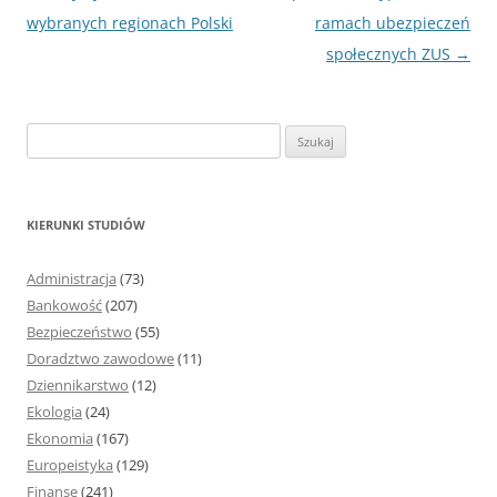
wpisu
wybranych regionach Polski
ramach ubezpieczeń
społecznych ZUS
→
S
z
u
k
KIERUNKI STUDIÓW
a
j
Administracja
(73)
:
Bankowość
(207)
Bezpieczeństwo
(55)
Doradztwo zawodowe
(11)
Dziennikarstwo
(12)
Ekologia
(24)
Ekonomia
(167)
Europeistyka
(129)
Finanse
(241)