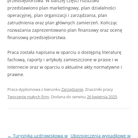
przedsiębiorstwa. W dalszej części rozdziału
przedstawiono plan marketingowy, plan działalności
operacyjnej, plan organizacji i zarządzania, plan
zatrudnienia oraz plan głównych zamierzeń. Kończąc
rozważania zaprezentowano plan finansowy oraz ocenę
finansową przedsiębiorstwa.
Praca została napisana w oparciu o dostępną literaturę
fachową, raporty i artykuły zamieszczone w prasie i w
internecie oraz w oparciu o aktualne akty normatywne i
prawne.
Praca dyplomowa z kierunku
Zarządzanie
. Znaczniki pracy
Tworzenie małych firm
. Dodana do serwisu
26 kwietnia 2025
.
Nawigacja
←
Turystyka uzdrowiskowa w
Ubezpieczenia wypadkowe w