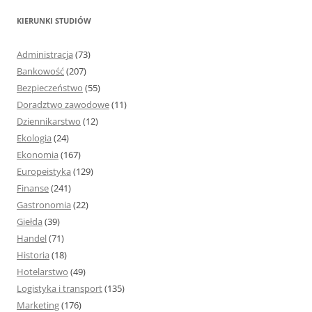
k
KIERUNKI STUDIÓW
a
j
Administracja
(73)
:
Bankowość
(207)
Bezpieczeństwo
(55)
Doradztwo zawodowe
(11)
Dziennikarstwo
(12)
Ekologia
(24)
Ekonomia
(167)
Europeistyka
(129)
Finanse
(241)
Gastronomia
(22)
Giełda
(39)
Handel
(71)
Historia
(18)
Hotelarstwo
(49)
Logistyka i transport
(135)
Marketing
(176)