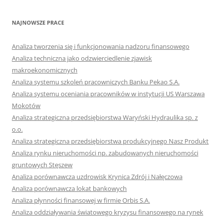
NAJNOWSZE PRACE
Analiza tworzenia się i funkcjonowania nadzoru finansowego
Analiza techniczna jako odzwierciedlenie zjawisk
makroekonomicznych
Analiza systemu szkoleń pracowniczych Banku Pekao S.A.
Analiza systemu oceniania pracowników w instytucji US Warszawa
Mokotów
Analiza strategiczna przedsiębiorstwa Waryński Hydraulika sp. z
o.o.
Analiza strategiczna przedsiębiorstwa produkcyjnego Nasz Produkt
Analiza rynku nieruchomości np. zabudowanych nieruchomości
gruntowych Stęszew
Analiza porównawcza uzdrowisk Krynica Zdrój i Nałęczowa
Analiza porównawcza lokat bankowych
Analiza płynności finansowej w firmie Orbis S.A.
Analiza oddziaływania światowego kryzysu finansowego na rynek