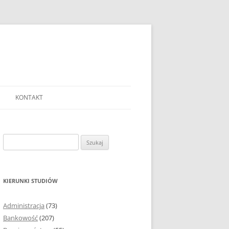
KONTAKT
Ć TEMAT PRACY
EJ?
Szukaj:
AĆ I OPRACOWYWAĆ
 DO PRACY
EJ?
KIERUNKI STUDIÓW
RÓDEŁ
Administracja
(73)
FICZNYCH
Bankowość
(207)