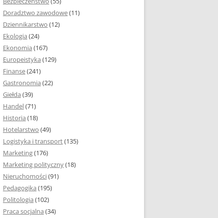
Bezpieczeństwo
(55)
 I ROZMIAR PRACY
Doradztwo zawodowe
(11)
EJ
Dziennikarstwo
(12)
PRACY DYPLOMOWEJ –
Ekologia
(24)
IA, NUMEROWANIE
Ekonomia
(167)
Europeistyka
(129)
MARGINESY I
Finanse
(241)
STRON
Gastronomia
(22)
Giełda
(39)
 AKAPITU W PRACY
Handel
(71)
EJ
Historia
(18)
Y DYPLOMOWEJ
Hotelarstwo
(49)
Logistyka i transport
(135)
TUŁOWA PRACY
Marketing
(176)
EJ
Marketing polityczny
(18)
Nieruchomości
(91)
I W PRACY
Pedagogika
(195)
EJ
Politologia
(102)
Praca socjalna
(34)
CY DYPLOMOWEJ