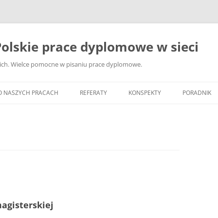
olskie prace dyplomowe w sieci
ckich. Wielce pomocne w pisaniu prace dyplomowe.
O NASZYCH PRACACH
REFERATY
KONSPEKTY
PORADNIK
JAK WYBRA
DYPLOMOW
JAK ZBIER
MATERIAŁY
DYPLOMOW
ANALIZA Ź
BIBLIOGRA
magisterskiej