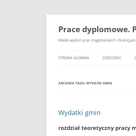
Przejdź
do
treści
Prace dyplomowe. P
Wielki wybór prac magisterskich i licencja
STRONA GŁÓWNA
DZIEDZINY
ADMINISTRACJA
ARCHIWA TAGU:
WYDATKI GMIN
BANKOWOŚĆ
BEZPIECZEŃSTWO
DZIENNIKARSTWO
Wydatki gmin
EKOLOGIA
rozdział teoretyczny pracy 
EKONOMIA