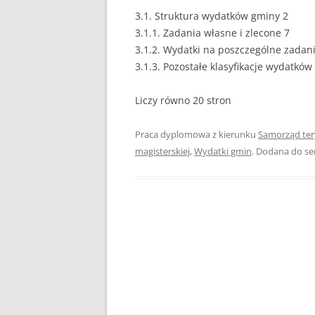
3.1. Struktura wydatków gminy 2
EUROPEISTYKA
3.1.1. Zadania własne i zlecone 7
3.1.2. Wydatki na poszczególne zadan
FINANSE
3.1.3. Pozostałe klasyfikacje wydatkó
GASTRONOMIA
Liczy równo 20 stron
GIEŁDA
Praca dyplomowa z kierunku
Samorząd ter
HANDEL
magisterskiej
,
Wydatki gmin
. Dodana do s
HISTORIA
HOTELARSTWO
LOGISTYKA I TRAN
MARKETING
MARKETING POLIT
NIERUCHOMOŚCI