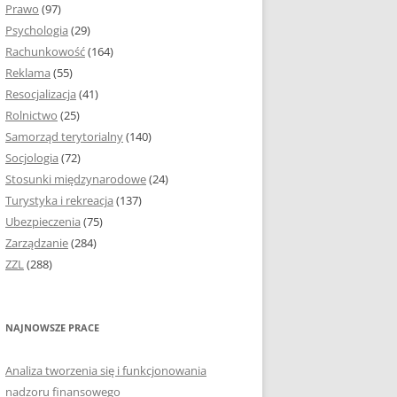
Prawo
(97)
I PODROZDZIAŁY
Psychologia
(29)
Rachunkowość
(164)
IE PRACY
Reklama
(55)
EJ
Resocjalizacja
(41)
Rolnictwo
(25)
IA
Samorząd terytorialny
(140)
KÓW, TABEL I
Socjologia
(72)
ÓW
Stosunki międzynarodowe
(24)
Turystyka i rekreacja
(137)
CYTATY
Ubezpieczenia
(75)
Zarządzanie
(284)
SUNKI ORAZ WYKRESY
ZZL
(288)
ACY DYPLOMOWEJ I
NAJNOWSZE PRACE
NIE AUTORA PRACY
Analiza tworzenia się i funkcjonowania
TÓRE POMOGĄ CI
nadzoru finansowego