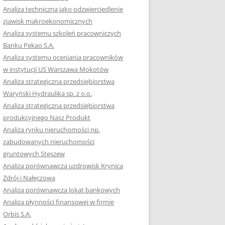
RACĘ DYPLOMOWĄ
Analiza techniczna jako odzwierciedlenie
zjawisk makroekonomicznych
OTOWAĆ SIĘ DO
Analiza systemu szkoleń pracowniczych
GZAMINU
Banku Pekao S.A.
EGO?
Analiza systemu oceniania pracowników
W PRACACH
w instytucji US Warszawa Mokotów
YCH
Analiza strategiczna przedsiębiorstwa
Waryński Hydraulika sp. z o.o.
OTOWAĆ SIĘ DO
Analiza strategiczna przedsiębiorstwa
ACY DYPLOMOWEJ
produkcyjnego Nasz Produkt
Analiza rynku nieruchomości np.
zabudowanych nieruchomości
gruntowych Stęszew
Analiza porównawcza uzdrowisk Krynica
Zdrój i Nałęczowa
Analiza porównawcza lokat bankowych
Analiza płynności finansowej w firmie
Orbis S.A.