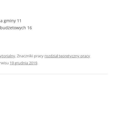
ZAWARTOŚĆ
DYPLOMOW
ia gminy 11
ESTETYKA 
w budżetowych 16
WYRÓŻNIEN
CZCIONKA, 
WIELKOŚĆ 
ytorialny
. Znaczniki pracy
rozdział teoretyczny pracy
STRUKTURA
erwisu
19 grudnia 2019
.
DYPLOMOW
STYL PRAC
STRONA TY
SPORT
DYPLOMOW
SPIS TREŚC
DYPLOMOW
YCZNY
WSTĘP PRA