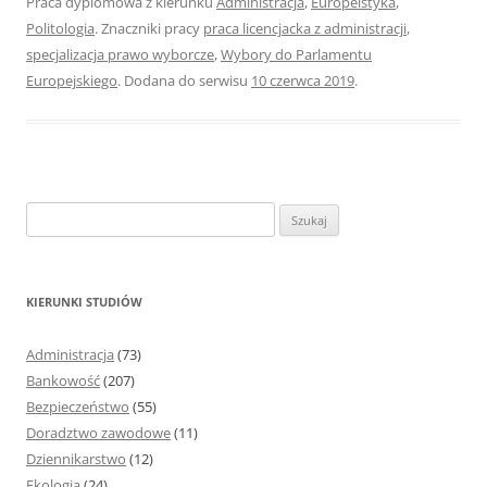
Praca dyplomowa z kierunku
Administracja
,
Europeistyka
,
Politologia
. Znaczniki pracy
praca licencjacka z administracji
,
specjalizacja prawo wyborcze
,
Wybory do Parlamentu
Europejskiego
. Dodana do serwisu
10 czerwca 2019
.
S
z
u
k
KIERUNKI STUDIÓW
a
j
Administracja
(73)
:
Bankowość
(207)
Bezpieczeństwo
(55)
Doradztwo zawodowe
(11)
Dziennikarstwo
(12)
Ekologia
(24)