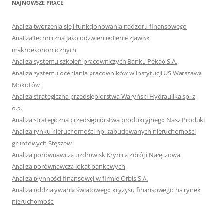
NAJNOWSZE PRACE
Analiza tworzenia się i funkcjonowania nadzoru finansowego
Analiza techniczna jako odzwierciedlenie zjawisk
makroekonomicznych
Analiza systemu szkoleń pracowniczych Banku Pekao S.A.
Analiza systemu oceniania pracowników w instytucji US Warszawa
Mokotów
Analiza strategiczna przedsiębiorstwa Waryński Hydraulika sp. z
o.o.
Analiza strategiczna przedsiębiorstwa produkcyjnego Nasz Produkt
Analiza rynku nieruchomości np. zabudowanych nieruchomości
gruntowych Stęszew
Analiza porównawcza uzdrowisk Krynica Zdrój i Nałęczowa
Analiza porównawcza lokat bankowych
Analiza płynności finansowej w firmie Orbis S.A.
Analiza oddziaływania światowego kryzysu finansowego na rynek
nieruchomości