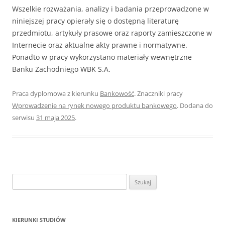
Wszelkie rozważania, analizy i badania przeprowadzone w
niniejszej pracy opierały się o dostępną literaturę
przedmiotu, artykuły prasowe oraz raporty zamieszczone w
Internecie oraz aktualne akty prawne i normatywne.
Ponadto w pracy wykorzystano materiały wewnętrzne
Banku Zachodniego WBK S.A.
Praca dyplomowa z kierunku
Bankowość
. Znaczniki pracy
Wprowadzenie na rynek nowego produktu bankowego
. Dodana do
serwisu
31 maja 2025
.
S
z
u
k
KIERUNKI STUDIÓW