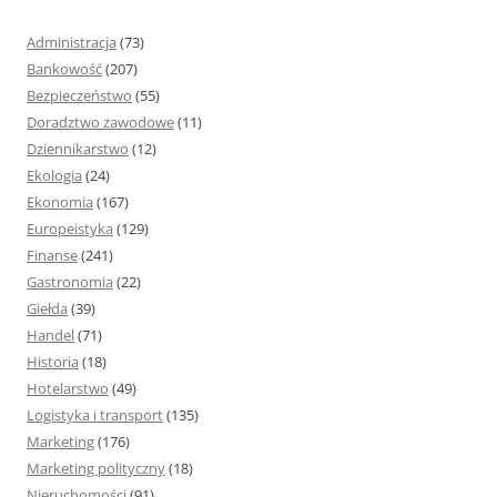
a
j
Administracja
(73)
:
Bankowość
(207)
Bezpieczeństwo
(55)
Doradztwo zawodowe
(11)
Dziennikarstwo
(12)
Ekologia
(24)
Ekonomia
(167)
Europeistyka
(129)
Finanse
(241)
Gastronomia
(22)
Giełda
(39)
Handel
(71)
Historia
(18)
Hotelarstwo
(49)
Logistyka i transport
(135)
Marketing
(176)
Marketing polityczny
(18)
Nieruchomości
(91)