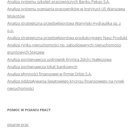
Analiza systemu szkoleń pracowniczych Banku Pekao S.A.
Analiza systemu oceniania pracowników w instytucji US Warszawa
Mokotów
Analiza strategiczna przedsiębiorstwa Waryński Hydraulika sp. z
o.o.
Analiza strategiczna przedsiębiorstwa produkcyjnego Nasz Produkt
Analiza rynku nieruchomości np. zabudowanych nieruchomości
gruntowych Stęszew
Analiza porównawcza uzdrowisk Krynica Zdrój i Nałęczowa
Analiza porównawcza lokat bankowych
Analiza płynności finansowej w firmie Orbis S.A.
Analiza oddziaływania światowego kryzysu finansowego na rynek
nieruchomości
POMOC W PISANIU PRACY
pisanie prac