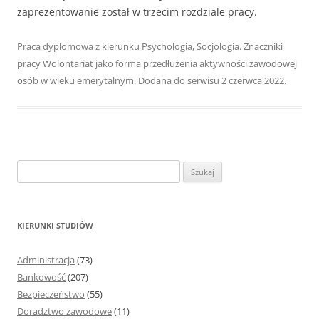
zaprezentowanie został w trzecim rozdziale pracy.
Praca dyplomowa z kierunku
Psychologia
,
Socjologia
. Znaczniki
pracy
Wolontariat jako forma przedłużenia aktywności zawodowej
osób w wieku emerytalnym
. Dodana do serwisu
2 czerwca 2022
.
S
z
u
k
KIERUNKI STUDIÓW
a
j
Administracja
(73)
:
Bankowość
(207)
Bezpieczeństwo
(55)
Doradztwo zawodowe
(11)