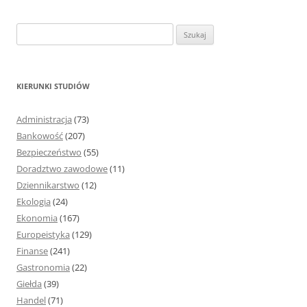
S
z
u
k
KIERUNKI STUDIÓW
a
j
Administracja
(73)
:
Bankowość
(207)
Bezpieczeństwo
(55)
Doradztwo zawodowe
(11)
Dziennikarstwo
(12)
Ekologia
(24)
Ekonomia
(167)
Europeistyka
(129)
Finanse
(241)
Gastronomia
(22)
Giełda
(39)
Handel
(71)