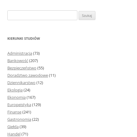
S
z
u
k
KIERUNKI STUDIÓW
a
j
Administracja
(73)
:
Bankowość
(207)
Bezpieczeństwo
(55)
Doradztwo zawodowe
(11)
Dziennikarstwo
(12)
Ekologia
(24)
Ekonomia
(167)
Europeistyka
(129)
Finanse
(241)
Gastronomia
(22)
Giełda
(39)
Handel
(71)