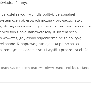
oświadczeń in­nych.
 bardziej szkodliwych dla polityki personalnej
 system ocen okreso­wych można wprowadzić łatwo i
ces, którego właściwe przygotowanie i wdrożenie zajmuje
y przy tym z całą stanowczością, iż system ocen
 wówczas, gdy osoby odpowie­dzialne za politykę
ekonane, iż na­prawdę istnieje taka potrzeba. W
 ogromnym nakładem czasu i wysiłku procedura okaże
i pracy
System oceny pracowników w Orange Polska
. Dodana