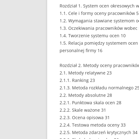
Rozdział 1. System ocen okresowych w
EUROPEISTYKA
1.1. Cele i formy oceny pracowników 5
1.2. Wymagania stawiane systemom o
FINANSE
1.3. Oczekiwania pracowników wobec
1.4. Tworzenie systemu ocen 10
GASTRONOMIA
1.5. Relacja pomiędzy systemem ocen 
GIEŁDA
personalnej firmy 16
HANDEL
Rozdział 2. Metody oceny pracownikó
2.1. Metody relatywne 23
HISTORIA
2.1.1. Ranking 23
HOTELARSTWO
2.1.3. Metoda rozkładu normalnego 2
2.2. Metody absolutne 28
LOGISTYKA I TRAN
2.2.1. Punktowa skala ocen 28
2.2.2. Skale ważone 31
MARKETING
2.2.3. Ocena opisowa 31
MARKETING POLIT
2.2.4. Testowa metoda oceny 33
2.2.5. Metoda zdarzeń krytycznych 34
NIERUCHOMOŚCI