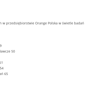
ROZDZIAŁY 
ZAKOŃCZEN
DYPLOMOW
h w przedsiębiorstwie Orange Polska w świetle badań
BIBLIOGRAF
SPIS RYSUN
49
ZAŁĄCZNIK
adawcze 50
PRZYPISY, 
51
TABELE, RY
 54
ań 65
OPRAWA PR
ILOŚĆ KOPII
RIALNY
OŚWIADCZE
KSIĄŻKI, K
EACJA