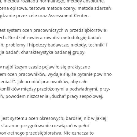
, metoda rozkładu normalnego, metody absolutne,
ocena opisowa, testowa metoda oceny, metoda zdarzeń
ządzanie przez cele oraz Assessment Center.
est system ocen pracowniczych w przedsiębiorstwie
ych. Rozdział zawiera również metodologię badań
ań, problemy i hipotezy badawcze, metody, techniki i
cja badań, charakterystyka badanej grupy.
w najbliższym czasie pojawiło się praktyczne
tem ocen pracowni­ków, wydaje się, że pytanie powinno
oceniać?”. Jak oceniać pracowników, aby całe
m konfliktów między przełożonymi a podwładnymi, przy­
ań, powodem niszczenia „ducha” pracy zespołowej,
a jest systemu ocen okresowych, bardziej niż w jakiej­
t staranne przygotowanie rozwią­zań w pełni
konkretnego przedsię­biorstwa. Nie oznacza to