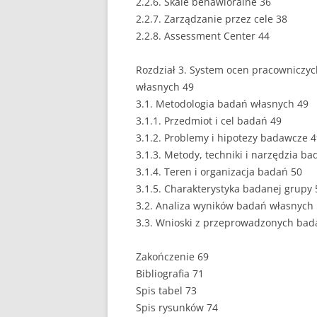
2.2.6. Skale behawioralne 36
2.2.7. Zarządzanie przez cele 38
PEDAGOGIKA
2.2.8. Assessment Center 44
POLITOLOGIA
Rozdział 3. System ocen pracowniczyc
PRAWO
własnych 49
3.1. Metodologia badań własnych 49
PSYCHOLOGIA
3.1.1. Przedmiot i cel badań 49
3.1.2. Problemy i hipotezy badawcze 
RACHUNKOWOŚĆ
3.1.3. Metody, techniki i narzędzia b
REKLAMA
3.1.4. Teren i organizacja badań 50
3.1.5. Charakterystyka badanej grupy 
RESOCJALIZACJA
3.2. Analiza wyników badań własnych
3.3. Wnioski z przeprowadzonych bad
ROLNICTWO
Zakończenie 69
SAMORZĄD TERYTO
Bibliografia 71
SOCJOLOGIA
Spis tabel 73
Spis rysunków 74
TURYSTYKA I REKR