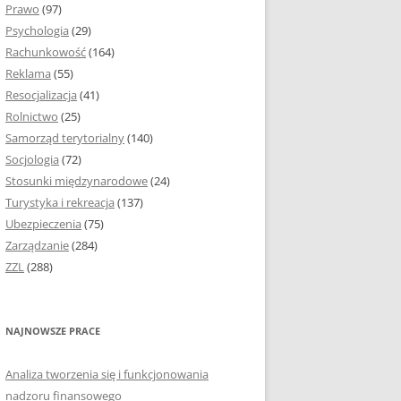
Prawo
(97)
I PODROZDZIAŁY
Psychologia
(29)
Rachunkowość
(164)
IE PRACY
Reklama
(55)
EJ
Resocjalizacja
(41)
Rolnictwo
(25)
IA
Samorząd terytorialny
(140)
KÓW, TABEL I
Socjologia
(72)
ÓW
Stosunki międzynarodowe
(24)
Turystyka i rekreacja
(137)
CYTATY
Ubezpieczenia
(75)
Zarządzanie
(284)
SUNKI ORAZ WYKRESY
ZZL
(288)
ACY DYPLOMOWEJ I
NAJNOWSZE PRACE
NIE AUTORA PRACY
Analiza tworzenia się i funkcjonowania
TÓRE POMOGĄ CI
nadzoru finansowego