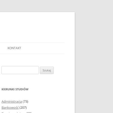
KONTAKT
Ć TEMAT PRACY
EJ?
Szukaj:
AĆ I OPRACOWYWAĆ
 DO PRACY
EJ?
KIERUNKI STUDIÓW
RÓDEŁ
Administracja
(73)
FICZNYCH
Bankowość
(207)