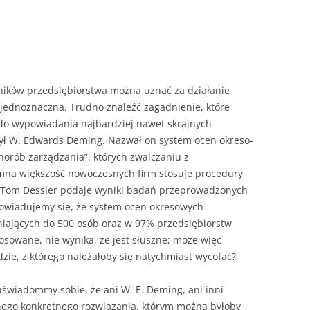
NAPISAĆ P
JAK PRZYG
USTNEGO E
DYPLOMOW
ików przedsiębiorstwa można uznać za działanie
HIPOTEZY 
 jednoznaczna. Trudno znaleźć zagadnienie, które
DYPLOMOW
c do wypowiadania najbardziej nawet skrajnych
JAK PRZYG
ył W. Edwards Deming. Nazwał on system ocen okreso­
OBRONY PR
orób zarządzania”, których zwal­czaniu z
na większość nowoczesnych firm stosuje procedury
 Tom Dessler podaje wyniki badań przeprowadzonych
dowiadujemy się, że system ocen okresowych
niających do 500 osób oraz w 97% przedsiębiorstw
stosowane, nie wynika, że jest słuszne; może więc
zie, z którego należa­łoby się natychmiast wycofać?
uświadommy sobie, że ani W. E. Deming, ani inni
nego kon­kretnego rozwiązania, którym można byłoby