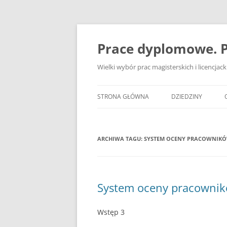
Przejdź
do
treści
Prace dyplomowe. P
Wielki wybór prac magisterskich i licencja
STRONA GŁÓWNA
DZIEDZINY
ADMINISTRACJA
ARCHIWA TAGU:
SYSTEM OCENY PRACOWNIKÓ
BANKOWOŚĆ
BEZPIECZEŃSTWO
DZIENNIKARSTWO
System oceny pracownik
EKOLOGIA
Wstęp 3
EKONOMIA