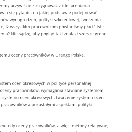
żemy oczywiście zrezygnować z idei oceniania
wia się pytanie, na jakiej podstawie podej­mować
mów wynagrodzeń, polity­ki szkoleniowej, tworzenia
o to, iż wszystkim pracownikom powinniśmy płacić tyle
enia? Nie sądzę, aby pogląd taki znalazł szersze grono
stemu oceny pracowników w Orange Polska.
ystem ocen okresowych w polityce personalnej
rmy oceny pracowników, wymagania stawiane systemom
c systemu ocen okresowych, tworzenie systemu ocen
pracowników a pozostałymi aspektami polityki
 metody oceny pracowników, a więc: metody relatywne,