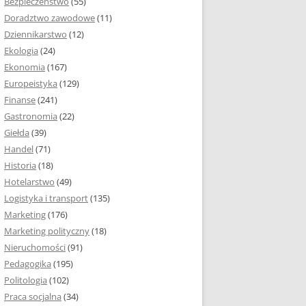
Bezpieczeństwo
(55)
 I ROZMIAR PRACY
Doradztwo zawodowe
(11)
EJ
Dziennikarstwo
(12)
PRACY DYPLOMOWEJ –
Ekologia
(24)
IA, NUMEROWANIE
Ekonomia
(167)
Europeistyka
(129)
MARGINESY I
Finanse
(241)
STRON
Gastronomia
(22)
Giełda
(39)
 AKAPITU W PRACY
Handel
(71)
EJ
Historia
(18)
Y DYPLOMOWEJ
Hotelarstwo
(49)
Logistyka i transport
(135)
TUŁOWA PRACY
Marketing
(176)
EJ
Marketing polityczny
(18)
Nieruchomości
(91)
I W PRACY
Pedagogika
(195)
EJ
Politologia
(102)
Praca socjalna
(34)
CY DYPLOMOWEJ