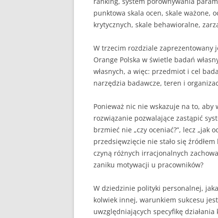
ranking, system porównywania parami
punktowa skala ocen, skale ważone, 
krytycznych, skale behawioralne, zar
W trzecim rozdziale zaprezentowany j
Orange Polska w świetle badań własn
własnych, a więc: przedmiot i cel bad
narzędzia badawcze, teren i organiza
Ponieważ nic nie wskazuje na to, aby 
rozwiązanie pozwalające zastąpić sys
brzmieć nie „czy oceniać?”, lecz „jak 
przedsięwzięcie nie stało się źródłe
czyną różnych irracjonalnych zachow
zaniku motywacji u pracowników?
W dziedzinie polityki personalnej, jak
kolwiek innej, warunkiem sukcesu jes
uwzględniających specyfikę działania 