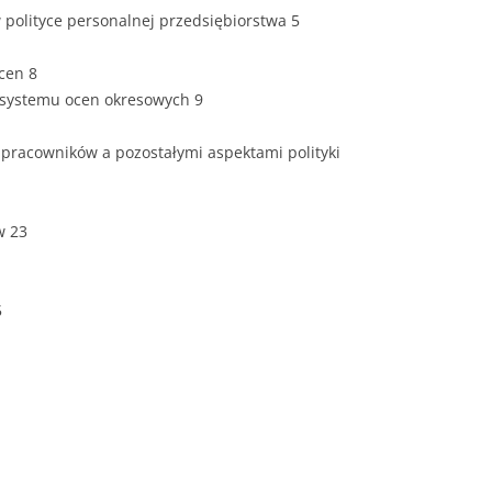
ZAWARTOŚĆ
 polityce personalnej przedsiębiorstwa 5
DYPLOMOW
cen 8
ESTETYKA 
 systemu ocen okresowych 9
WYRÓŻNIEN
CZCIONKA, 
pracowników a pozostałymi aspektami polityki
WIELKOŚĆ 
STRUKTURA
w 23
DYPLOMOW
STYL PRAC
5
STRONA TY
SPORT
DYPLOMOW
SPIS TREŚC
DYPLOMOW
YCZNY
WSTĘP PRA