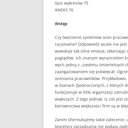
Spis wykresów 75
ANEKS 76
UBEZPIECZENIA
ZARZĄDZANIE
Wstęp
ZZL
Czy tworzenie systemów ocen pracown
racjonalne? Odpowiedź wcale nie jest
wywołuje tak silne emocje, skłaniają
poglądów. Ich znanym wyrazicielem b
wych jedną z „siedmiu śmiertelnych ch
zaangażowaniem się poświęcał. Ogrom
oceniania pracowników. Przykładowo,
w Stanach Zjednoczonych, z któ­rych 
funkcjonuje w 93% organizacji zatrud
większych. Z tego jednak, iż coś jest 
kierownictwa większości firm są w błęd
Zanim sformułujemy takie zalecenie, 
teoretycy zarządzania nie podają żad