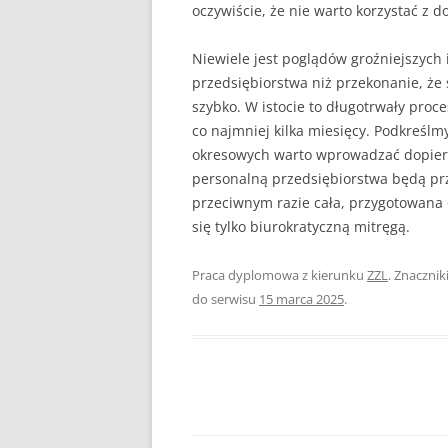
oczywiście, że nie warto korzystać z d
Niewiele jest poglądów groźniejszych i
przedsiębiorstwa niż przekonanie, że
szybko. W istocie to długotrwały pro­
co najmniej kilka miesięcy. Podkreślm
okresowych warto wprowadzać dopiero
personalną przedsiębiorstwa będą prz
przeciwnym razie cała, przygotowana
się tylko biurokra­tyczną mitręgą.
Praca dyplomowa z kierunku
ZZL
. Znacznik
do serwisu
15 marca 2025
.