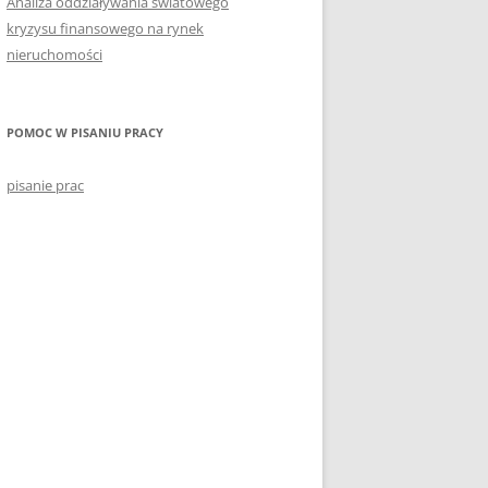
Analiza oddziaływania światowego
kryzysu finansowego na rynek
nieruchomości
POMOC W PISANIU PRACY
pisanie prac