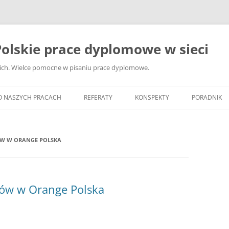
olskie prace dyplomowe w sieci
ckich. Wielce pomocne w pisaniu prace dyplomowe.
O NASZYCH PRACACH
REFERATY
KONSPEKTY
PORADNIK
JAK WYBRA
DYPLOMOW
W W ORANGE POLSKA
JAK ZBIER
MATERIAŁY
DYPLOMOW
ów w Orange Polska
ANALIZA Ź
BIBLIOGRA