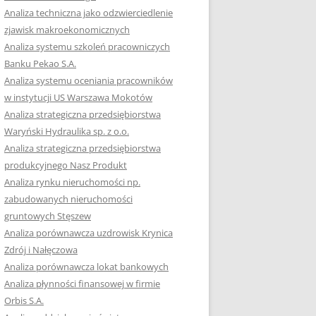
RACĘ DYPLOMOWĄ
Analiza techniczna jako odzwierciedlenie
zjawisk makroekonomicznych
OTOWAĆ SIĘ DO
Analiza systemu szkoleń pracowniczych
GZAMINU
Banku Pekao S.A.
EGO?
Analiza systemu oceniania pracowników
W PRACACH
w instytucji US Warszawa Mokotów
YCH
Analiza strategiczna przedsiębiorstwa
Waryński Hydraulika sp. z o.o.
OTOWAĆ SIĘ DO
Analiza strategiczna przedsiębiorstwa
ACY DYPLOMOWEJ
produkcyjnego Nasz Produkt
Analiza rynku nieruchomości np.
zabudowanych nieruchomości
gruntowych Stęszew
Analiza porównawcza uzdrowisk Krynica
Zdrój i Nałęczowa
Analiza porównawcza lokat bankowych
Analiza płynności finansowej w firmie
Orbis S.A.