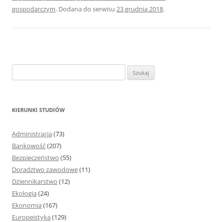
gospodarczym
. Dodana do serwisu
23 grudnia 2018
.
S
z
u
k
KIERUNKI STUDIÓW
a
j
Administracja
(73)
:
Bankowość
(207)
Bezpieczeństwo
(55)
Doradztwo zawodowe
(11)
Dziennikarstwo
(12)
Ekologia
(24)
Ekonomia
(167)
Europeistyka
(129)