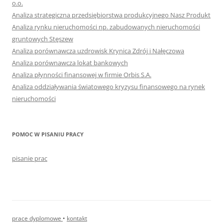
o.o.
Analiza strategiczna przedsiębiorstwa produkcyjnego Nasz Produkt
Analiza rynku nieruchomości np. zabudowanych nieruchomości
gruntowych Stęszew
Analiza porównawcza uzdrowisk Krynica Zdrój i Nałęczowa
Analiza porównawcza lokat bankowych
Analiza płynności finansowej w firmie Orbis S.A.
Analiza oddziaływania światowego kryzysu finansowego na rynek
nieruchomości
POMOC W PISANIU PRACY
pisanie prac
prace dyplomowe
•
kontakt