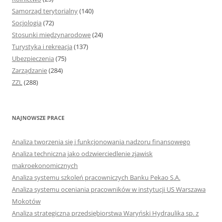
Samorząd terytorialny
(140)
Socjologia
(72)
Stosunki międzynarodowe
(24)
Turystyka i rekreacja
(137)
Ubezpieczenia
(75)
Zarządzanie
(284)
ZZL
(288)
NAJNOWSZE PRACE
Analiza tworzenia się i funkcjonowania nadzoru finansowego
Analiza techniczna jako odzwierciedlenie zjawisk
makroekonomicznych
Analiza systemu szkoleń pracowniczych Banku Pekao S.A.
Analiza systemu oceniania pracowników w instytucji US Warszawa
Mokotów
Analiza strategiczna przedsiębiorstwa Waryński Hydraulika sp. z