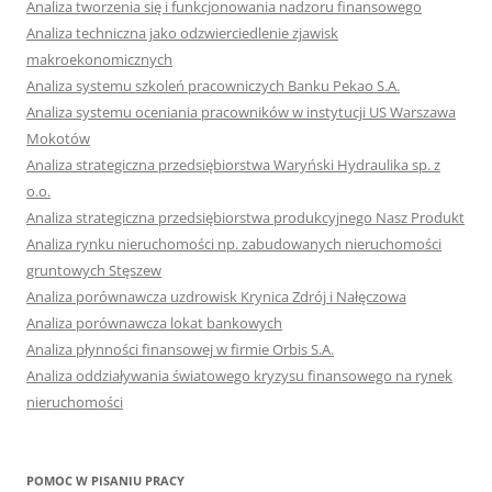
Analiza tworzenia się i funkcjonowania nadzoru finansowego
Analiza techniczna jako odzwierciedlenie zjawisk
makroekonomicznych
Analiza systemu szkoleń pracowniczych Banku Pekao S.A.
Analiza systemu oceniania pracowników w instytucji US Warszawa
Mokotów
Analiza strategiczna przedsiębiorstwa Waryński Hydraulika sp. z
o.o.
Analiza strategiczna przedsiębiorstwa produkcyjnego Nasz Produkt
Analiza rynku nieruchomości np. zabudowanych nieruchomości
gruntowych Stęszew
Analiza porównawcza uzdrowisk Krynica Zdrój i Nałęczowa
Analiza porównawcza lokat bankowych
Analiza płynności finansowej w firmie Orbis S.A.
Analiza oddziaływania światowego kryzysu finansowego na rynek
nieruchomości
POMOC W PISANIU PRACY