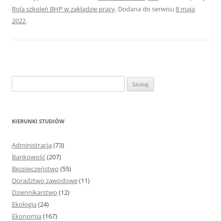
Rola szkoleń BHP w zakładzie pracy
. Dodana do serwisu
8 maja
2022
.
S
z
u
k
KIERUNKI STUDIÓW
a
j
Administracja
(73)
:
Bankowość
(207)
Bezpieczeństwo
(55)
Doradztwo zawodowe
(11)
Dziennikarstwo
(12)
Ekologia
(24)
Ekonomia
(167)