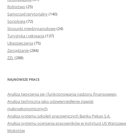
Rolnictwo
(25)
Samorząd terytorialny
(140)
Socjologia
(72)
Stosunki międzynarodowe
(24)
Turystyka i rekreacja
(137)
Ubezpieczenia
(75)
Zarządzanie
(284)
ZZL
(288)
NAJNOWSZE PRACE
Analiza tworzenia się i funkcjonowania nadzoru finansowego
Analiza techniczna jako odzwierciedlenie zjawisk
makroekonomicznych
Analiza systemu szkoleń pracowniczych Banku Pekao S.A.
Analiza systemu oceniania pracowników w instytucji US Warszawa
Mokotów