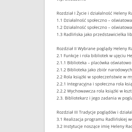
EUROPEISTYKA
Rozdział I Życie i działalność Heleny R
1.1 Działalność społeczno – oświatow
FINANSE
1.2 Działalność społeczno – oświatowa
GASTRONOMIA
1.3 Radlińska jako przedstawicielka li
GIEŁDA
Rozdział II Wybrane poglądy Heleny Ra
2.1 Funkcje i rola bibliotek w ujęciu H
HANDEL
2.1.1 Biblioteka – placówka oświatow
2.1.2 Biblioteka jako zbiór narodowyc
HISTORIA
2.2 Rola książki w społeczeństwie w m
HOTELARSTWO
2.2.1 Integracyjna i społeczna rola ksią
2.2.2 Wychowawcza rola książki w ksz
LOGISTYKA I TRAN
2.3. Bibliotekarz i jego zadania w pog
MARKETING
Rozdział III Tradycje poglądów i działa
MARKETING POLIT
3.1 Realizacja programu Radlińskiej 
3.2 Instytucje noszące imię Heleny Rad
NIERUCHOMOŚCI