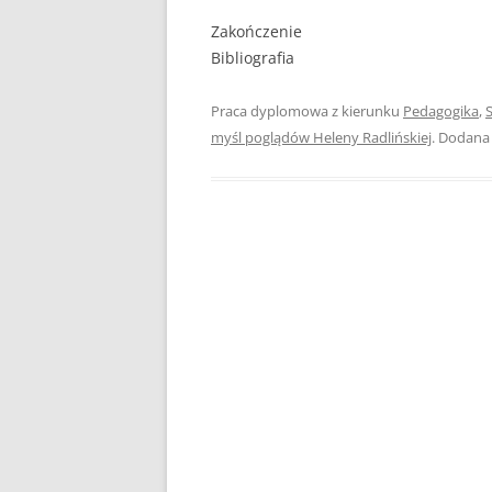
Zakończenie
PEDAGOGIKA
Bibliografia
POLITOLOGIA
Praca dyplomowa z kierunku
Pedagogika
,
S
PRAWO
myśl poglądów Heleny Radlińskiej
. Dodana
PSYCHOLOGIA
RACHUNKOWOŚĆ
REKLAMA
RESOCJALIZACJA
ROLNICTWO
SAMORZĄD TERYTO
SOCJOLOGIA
TURYSTYKA I REKR