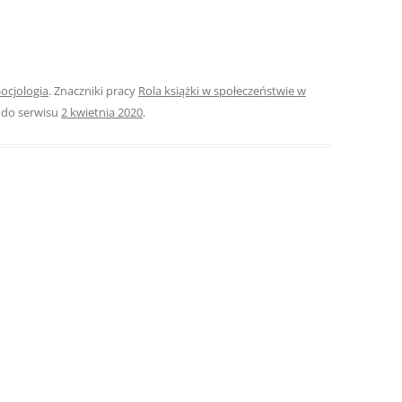
ROZDZIAŁY 
ZAKOŃCZEN
DYPLOMOW
ocjologia
. Znaczniki pracy
Rola książki w społeczeństwie w
 do serwisu
2 kwietnia 2020
.
BIBLIOGRAF
SPIS RYSUN
ZAŁĄCZNIK
PRZYPISY, 
TABELE, RY
OPRAWA PR
ILOŚĆ KOPII
RIALNY
OŚWIADCZE
KSIĄŻKI, K
EACJA