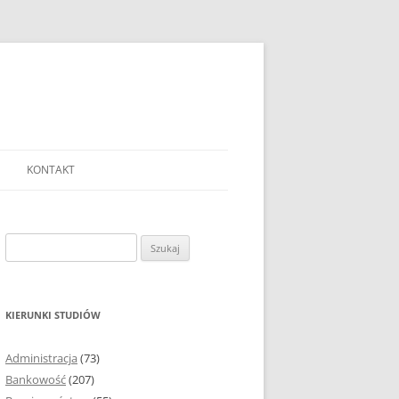
KONTAKT
Ć TEMAT PRACY
EJ?
Szukaj:
AĆ I OPRACOWYWAĆ
 DO PRACY
EJ?
KIERUNKI STUDIÓW
RÓDEŁ
Administracja
(73)
FICZNYCH
Bankowość
(207)