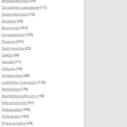
Bezpieczeństwo
(55)
 I ROZMIAR PRACY
Doradztwo zawodowe
(11)
EJ
Dziennikarstwo
(12)
PRACY DYPLOMOWEJ –
Ekologia
(24)
IA, NUMEROWANIE
Ekonomia
(167)
Europeistyka
(129)
MARGINESY I
Finanse
(241)
STRON
Gastronomia
(22)
Giełda
(39)
 AKAPITU W PRACY
Handel
(71)
EJ
Historia
(18)
Y DYPLOMOWEJ
Hotelarstwo
(49)
Logistyka i transport
(135)
TUŁOWA PRACY
Marketing
(176)
EJ
Marketing polityczny
(18)
Nieruchomości
(91)
I W PRACY
Pedagogika
(195)
EJ
Politologia
(102)
Praca socjalna
(34)
CY DYPLOMOWEJ