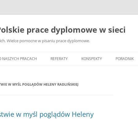
olskie prace dyplomowe w sieci
ckich. Wielce pomocne w pisaniu prace dyplomowe.
O NASZYCH PRACACH
REFERATY
KONSPEKTY
PORADNIK
JAK WYBRA
DYPLOMOW
TWIE W MYŚL POGLĄDÓW HELENY RADLIŃSKIEJ
JAK ZBIER
MATERIAŁY
DYPLOMOW
ństwie w myśl poglądów Heleny
ANALIZA Ź
BIBLIOGRA