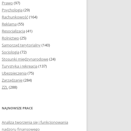
Prawo
(97)
I PODROZDZIAŁY
Psychologia
(29)
Rachunkowość
(164)
IE PRACY
Reklama
(55)
EJ
Resocjalizacja
(41)
Rolnictwo
(25)
IA
Samorząd terytorialny
(140)
KÓW, TABEL I
Socjologia
(72)
ÓW
Stosunki międzynarodowe
(24)
Turystyka i rekreacja
(137)
CYTATY
Ubezpieczenia
(75)
Zarządzanie
(284)
SUNKI ORAZ WYKRESY
ZZL
(288)
ACY DYPLOMOWEJ I
NAJNOWSZE PRACE
NIE AUTORA PRACY
Analiza tworzenia się i funkcjonowania
TÓRE POMOGĄ CI
nadzoru finansowego