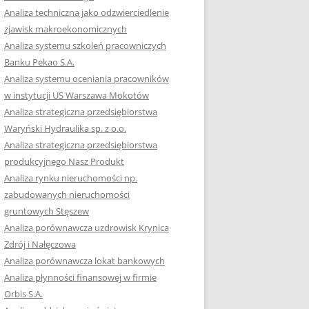
RACĘ DYPLOMOWĄ
Analiza techniczna jako odzwierciedlenie
zjawisk makroekonomicznych
OTOWAĆ SIĘ DO
Analiza systemu szkoleń pracowniczych
GZAMINU
Banku Pekao S.A.
EGO?
Analiza systemu oceniania pracowników
W PRACACH
w instytucji US Warszawa Mokotów
YCH
Analiza strategiczna przedsiębiorstwa
Waryński Hydraulika sp. z o.o.
OTOWAĆ SIĘ DO
Analiza strategiczna przedsiębiorstwa
ACY DYPLOMOWEJ
produkcyjnego Nasz Produkt
Analiza rynku nieruchomości np.
zabudowanych nieruchomości
gruntowych Stęszew
Analiza porównawcza uzdrowisk Krynica
Zdrój i Nałęczowa
Analiza porównawcza lokat bankowych
Analiza płynności finansowej w firmie
Orbis S.A.