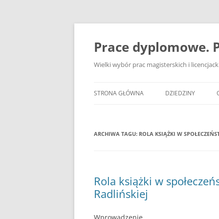
Przejdź
do
treści
Prace dyplomowe. P
Wielki wybór prac magisterskich i licencja
STRONA GŁÓWNA
DZIEDZINY
ADMINISTRACJA
ARCHIWA TAGU:
ROLA KSIĄŻKI W SPOŁECZEŃS
BANKOWOŚĆ
BEZPIECZEŃSTWO
DZIENNIKARSTWO
Rola książki w społecze
Radlińskiej
EKOLOGIA
EKONOMIA
Wprowadzenie