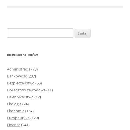
S
z
u
k
KIERUNKI STUDIÓW
a
j
Administracja
(73)
:
Bankowość
(207)
Bezpieczeństwo
(55)
Doradztwo zawodowe
(11)
Dziennikarstwo
(12)
Ekologia
(24)
Ekonomia
(167)
Europeistyka
(129)
Finanse
(241)