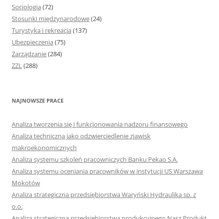
Socjologia
(72)
Stosunki międzynarodowe
(24)
Turystyka i rekreacja
(137)
Ubezpieczenia
(75)
Zarządzanie
(284)
ZZL
(288)
NAJNOWSZE PRACE
Analiza tworzenia się i funkcjonowania nadzoru finansowego
Analiza techniczna jako odzwierciedlenie zjawisk
makroekonomicznych
Analiza systemu szkoleń pracowniczych Banku Pekao S.A.
Analiza systemu oceniania pracowników w instytucji US Warszawa
Mokotów
Analiza strategiczna przedsiębiorstwa Waryński Hydraulika sp. z
o.o.
Analiza strategiczna przedsiębiorstwa produkcyjnego Nasz Produkt