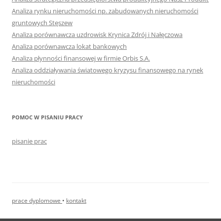
Analiza rynku nieruchomości np. zabudowanych nieruchomości
gruntowych Stęszew
Analiza porównawcza uzdrowisk Krynica Zdrój i Nałęczowa
Analiza porównawcza lokat bankowych
Analiza płynności finansowej w firmie Orbis S.A.
Analiza oddziaływania światowego kryzysu finansowego na rynek
nieruchomości
POMOC W PISANIU PRACY
pisanie prac
prace dyplomowe
•
kontakt