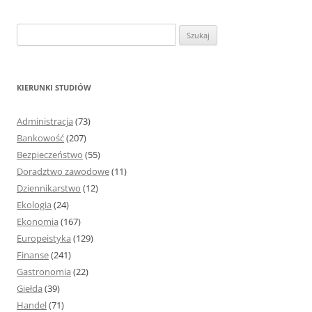
S
z
u
k
KIERUNKI STUDIÓW
a
j
Administracja
(73)
:
Bankowość
(207)
Bezpieczeństwo
(55)
Doradztwo zawodowe
(11)
Dziennikarstwo
(12)
Ekologia
(24)
Ekonomia
(167)
Europeistyka
(129)
Finanse
(241)
Gastronomia
(22)
Giełda
(39)
Handel
(71)